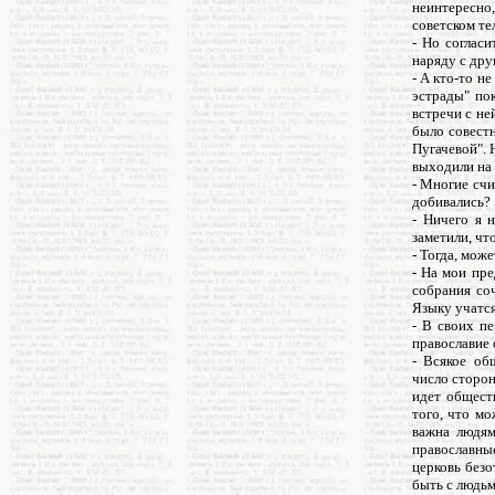
неинтересно,
советском те
- Но согласи
наряду с дру
- А кто-то н
эстрады" пок
встречи с не
было совестн
Пугачевой". 
выходили на 
- Многие счи
добивались?
- Ничего я 
заметили, чт
- Тогда, мож
- На мои пре
собрания со
Языку учатся
- В своих пе
православие 
- Всякое об
число сторон
идет обществ
того, что мо
важна людям
православные
церковь безо
быть с людьм