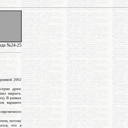
года №24-25
граммой 2002
серии дрязг,
шил закрыть.
га). В рамках
ом варианте
современного
ничем, потому
ется, что я