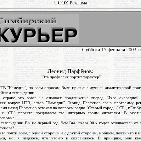
UCOZ Реклама
Суббота 15 февраля 2003 
Леонид Парфёнов:
"Эта профессия портит характер"
ТВ "Намедни", по всем опросам, была признана лучшей аналитической про
ийском телевидении.
стране это вовсе не означает продвижение вперед. Из-за очередной 
хся вокруг НТВ, автор "Намедни" Леонид Парфенов свою программу ре
емя назад Парфенов отвечал на вопросы радио "Старый город" ("СГ", г.Елабу
о с "СГ" проекта предлагаем это интервью своим читателям. В газетн
впервые.
а телевидении Вы не первый год. Чем Вы начала 90-х годов отличаетесь от 
фенова?
 что почти всем, с одной стороны, а с другой стороны, в общем, почти что и 
ься, но, я надеюсь, что что-то и сохранилось. В принципе, мне каж