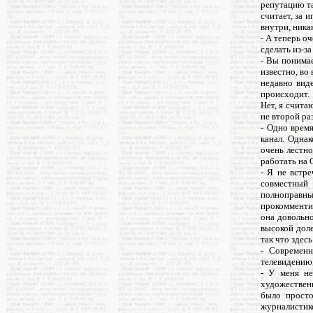
репутацию та
считает, за 
внутри, ника
- А теперь о
сделать из-з
- Вы понимае
известно, во
недавно виде
происходит. 
Нет, я счита
не второй ра
- Одно врем
канал. Одна
очень лестно
работать на 
- Я не встр
совместный 
полноправны
прокомментир
она довольно
высокой доле
так что здесь
- Современн
телевидению,
- У меня не
художественн
было просто
журналистик