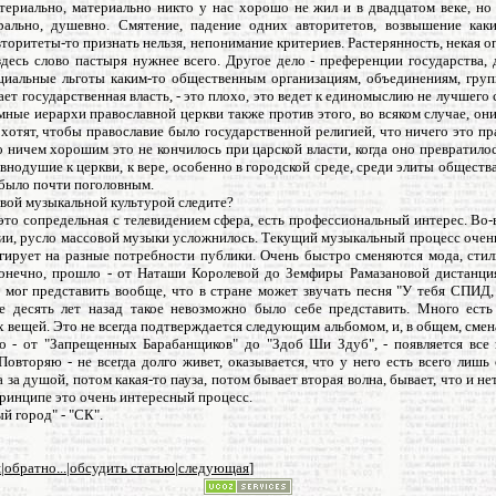
атериально, материально никто у нас хорошо не жил и в двадцатом веке, но
ально, душевно. Смятение, падение одних авторитетов, возвышение каки
вторитеты-то признать нельзя, непонимание критериев. Растерянность, некая 
здесь слово пастыря нужнее всего. Другое дело - преференции государства, 
ециальные льготы каким-то общественным организациям, объединениям, груп
ает государственная власть, - это плохо, это ведет к единомыслию не лучшего с
мные иерархи православной церкви также против этого, во всяком случае, он
 хотят, чтобы православие было государственной религией, что ничего это п
о ничем хорошим это не кончилось при царской власти, когда оно превратилос
внодушие к церкви, к вере, особенно в городской среде, среди элиты обществ
было почти поголовным.
овой музыкальной культурой следите?
к это сопредельная с телевидением сфера, есть профессиональный интерес. Во-
нии, русло массовой музыки усложнилось. Текущий музыкальный процесс очен
гирует на разные потребности публики. Очень быстро сменяются мода, стил
 конечно, прошло - от Наташи Королевой до Земфиры Рамазановой дистанция
 мог представить вообще, что в стране может звучать песня "У тебя СПИД,
е десять лет назад такое невозможно было себе представить. Много есть
вещей. Это не всегда подтверждается следующим альбомом, и, в общем, смен
о - от "Запрещенных Барабанщиков" до "Здоб Ши Здуб", - появляется все 
Повторяю - не всегда долго живет, оказывается, что у него есть всего лишь
 за душой, потом какая-то пауза, потом бывает вторая волна, бывает, что и не
принципе это очень интересный процесс.
й город" - "СК".
я
|
обратно...
|
обсудить статью
|
следующая
]