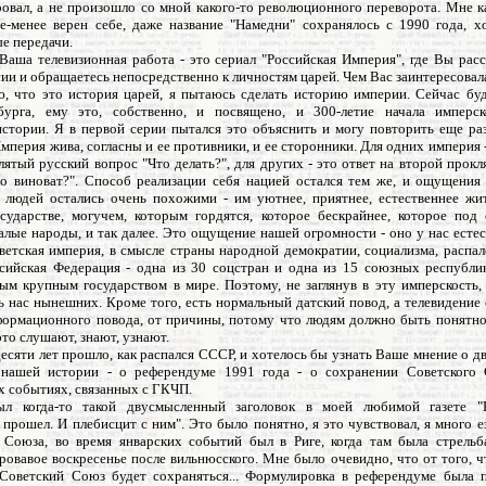
овал, а не произошло со мной какого-то революционного переворота. Мне ка
ее-менее верен себе, даже название "Намедни" сохранялось с 1990 года, х
е передачи.
Ваша телевизионная работа - это сериал "Российская Империя", где Вы рас
ии и обращаетесь непосредственно к личностям царей. Чем Вас заинтересовала
ю, что это история царей, я пытаюсь сделать историю империи. Сейчас буд
бурга, ему это, собственно, и посвящено, и 300-летие начала имперс
стории. Я в первой серии пытался это объяснить и могу повторить еще раз
мперия жива, согласны и ее противники, и ее сторонники. Для одних империя -
ятый русский вопрос "Что делать?", для других - это ответ на второй прок
то виноват?". Способ реализации себя нацией остался тем же, и ощущения
 людей остались очень похожими - им уютнее, приятнее, естественнее жит
сударстве, могучем, которым гордятся, которое бескрайнее, которое под
лые народы, и так далее. Это ощущение нашей огромности - оно у нас есте
ветская империя, в смысле страны народной демократии, социализма, распа
сийская Федерация - одна из 30 соцстран и одна из 15 союзных республик
ым крупным государством в мире. Поэтому, не заглянув в эту имперскость,
ь нас нынешних. Кроме того, есть нормальный датский повод, а телевидение
формационного повода, от причины, потому что людям должно быть понятно
это слушают, знают, узнают.
десяти лет прошло, как распался СССР, и хотелось бы узнать Ваше мнение о 
нашей истории - о референдуме 1991 года - о сохранении Советского
 событиях, связанных с ГКЧП.
ыл когда-то такой двусмысленный заголовок в моей любимой газете "
прошел. И плебисцит с ним". Это было понятно, я это чувствовал, я много е
 Союза, во время январских событий был в Риге, когда там была стрельб
овавое воскресенье после вильнюсского. Мне было очевидно, что от того, ч
 Советский Союз будет сохраняться... Формулировка в референдуме была 