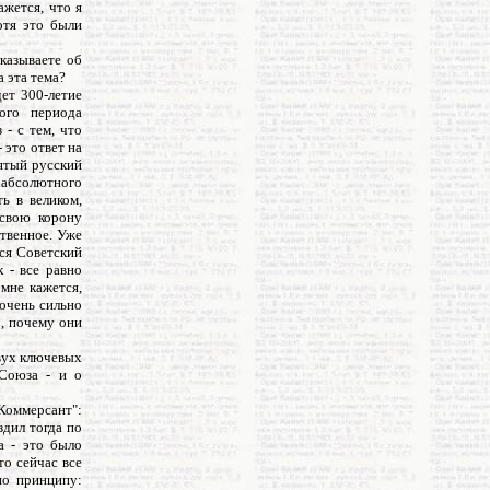
жется, что я
отя это были
сказываете об
 эта тема?
ет 300-летие
кого периода
 - с тем, что
 это ответ на
лятый русский
 абсолютного
ь в великом,
 свою корону
ственное. Уже
лся Советский
 - все равно
 мне кажется,
 очень сильно
, почему они
двух ключевых
 Союза - и о
Коммерсант":
здил тогда по
а - это было
то сейчас все
по принципу: