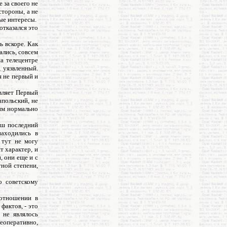
 за своего не
стороны, а не
ые интересы.
отказался это
ь вскоре. Как
ались, совсем
на телецентре
, уязвленный.
я не первый и
вляет Первый
польский, не
 им нормально
аш последний
находились в
 тут не могу
т характер, и
, они еще и с
тной степени,
о советскому
 отношении в
фактов, - это
 не являлось
еоперативно,