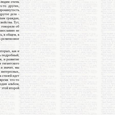
 людям очень
х-то других,
опрокинутость
другое дело -
пам граждан,
войства. Тут,
и говорили об
равославию не
ь, в общем, в
а религиозное
вторых, как и
ь подробный,
и, и развитие
 гигантского
 и значит, мы
 интересных,
а стилей идет
время что-то
 один альбом,
т этой второй