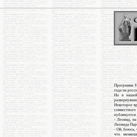
Программа Н
года на росс
Но в нашей 
развернувши
Некоторое вр
совместног
публикуется 
- Леонид, н
Леонида Пар
- Ой, боюсь,
что меняеш