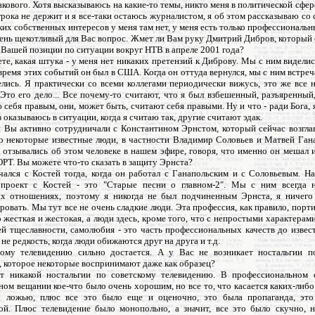
кового. Хотя высказываюсь на какие-то темы, никто меня в политической сфере
игрока не держит и я все-таки остаюсь журналистом, я об этом рассказываю со 
ких собственных интересов у меня там нет, у меня есть только профессиональн
чень щекотливый для Вас вопрос. Жмет ли Вам руку Дмитрий Дибров, который 
а Вашей позиции по ситуации вокруг НТВ в апреле 2001 года?
те, какая штука - у меня нет никаких претензий к Диброву. Мы с ним виделис
 время этих событий он был в США. Когда он оттуда вернулся, мы с ним встреч
лись. Я практически со всеми коллегами периодически вижусь, это же все 
Это его дело... Все почему-то считают, что я был взбешенный, разъяренный
ю себя правым, они, может быть, считают себя правыми. Ну и что - ради Бога, 
з оказываюсь в ситуации, когда я считаю так, другие считают эдак.
я Вы активно сотрудничали с Константином Эрнстом, который сейчас возгла
ко некоторые известные люди, в частности Владимир Соловьев и Матвей Гана
 отзывались об этом человеке в нашем эфире, говоря, что именно он мешал
ОРТ. Вы можете что-то сказать в защиту Эрнста?
ечался с Костей тогда, когда он работал с Ганапольским и с Соловьевым. Н
проект с Костей - это "Старые песни о главном-2". Мы с ним всегда 
х отношениях, поэтому я никогда не был подчиненным Эрнста, я ничего
овать. Мы тут все не очень сладкие люди. Эта профессия, как правило, порти
 жесткая и жестокая, а люди здесь, кроме того, что с непростыми характерами
й тщеславности, самолюбия - это часть профессиональных качеств до извес
 не редкость, когда люди обижаются друг на друга и т.д.
ому телевидению сильно достается. А у Вас не возникает ностальгии п
 которое некоторые воспринимают даже как образец?
т никакой ностальгии по советскому телевидению. В профессиональном
ом вещании кое-что было очень хорошим, но все то, что касается каких-либо 
 ложью, плюс все это было еще и оценочно, это была пропаганда, это
ой. Плюс телевидение было монопольно, а значит, все это было скучно, н