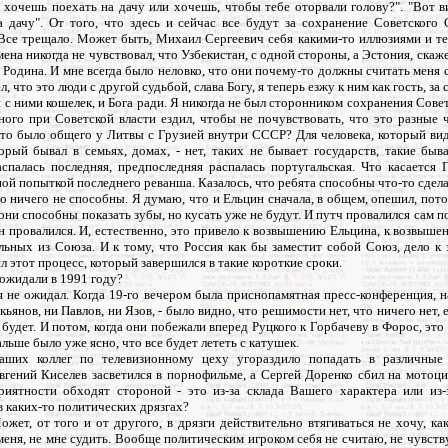
 хочешь поехать на дачу или хочешь, чтобы тебе оторвали голову?". "Вот 
а дачу". От того, что здесь и сейчас все будут за сохранение Советского 
Все трещало. Может быть, Михаил Сергеевич себя какими-то иллюзиями и те
ена никогда не чувствовал, что Узбекистан, с одной стороны, а Эстония, скажем
 Родина. И мне всегда было неловко, что они почему-то должны считать меня 
л, что это люди с другой судьбой, слава Богу, я теперь езжу к ним как гость, за 
 с ними кошелек, и Бога ради. Я никогда не был сторонником сохранения Сове
ого при Советской власти ездил, чтобы не почувствовать, что это разные 
что было общего у Литвы с Грузией внутри СССР? Для человека, который вид
орый бывал в семьях, домах, - нет, таких не бывает государств, такие бы
аспалась последняя, предпоследняя распалась португальская. Что касается 
ой попыткой последнего реванша. Казалось, что ребята способны что-то сдела
то ничего не способны. Я думаю, что и Ельцин сначала, в общем, опешил, пот
 они способны показать зубы, но кусать уже не будут. И путч провалился сам по 
н провалился. И, естественно, это привело к возвышению Ельцина, к возвыше
льных из Союза. И к тому, что Россия как бы заместит собой Союз, дело к 
 этот процесс, который завершился в такие короткие сроки.
 ожидали в 1991 году?
 я не ожидал. Когда 19-го вечером была приснопамятная пресс-конференция, 
ьянов, ни Павлов, ни Язов, - было видно, что решимости нет, что ничего нет, е
 будет. И потом, когда они побежали вперед Руцкого к Горбачеву в Форос, эт
льше было уже ясно, что все будет лететь с катушек.
ших коллег по телевизионному цеху угораздило попадать в различные
вгений Киселев засветился в порнофильме, а Сергей Доренко сбил на мотоци
риятности обходят стороной - это из-за склада Вашего характера или из-
в каких-то политических дрязгах?
ожет, от того и от другого, в дрязги действительно втягиваться не хочу, ка
меня, не мне судить. Вообще политическим игроком себя не считаю, не чувст