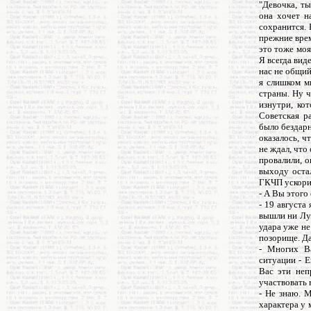
"Девочка, ты
она хочет н
сохранится. 
прежние врем
это тоже моя
Я всегда виде
нас не общий
я слишком мн
страны. Ну 
изнутри, кот
Советская р
было бездарн
оказалось, ч
не ждал, что
провалили, о
выходу оста
ГКЧП ускорил
- А Вы этого
- 19 августа
вышли ни Лук
удара уже не
позорище. Да
- Многих Ва
ситуации - Е
Вас эти неп
участвовать 
- Не знаю. М
характера у 