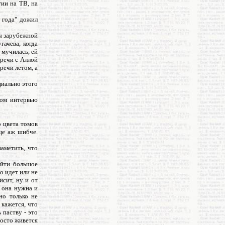
гии на ТВ, на
я года" дожил
мы зарубежной
гачева, когда
 мучилась, ей
тречи с Аллой
речи летом, а
циально этого
ном интервью
о цвета томов
ще аж шибче.
заметить, что
айти большое
о идет или не
исит, ну и от
о она нужна и
но только не
 кажется, что
 паству - это
росто живется