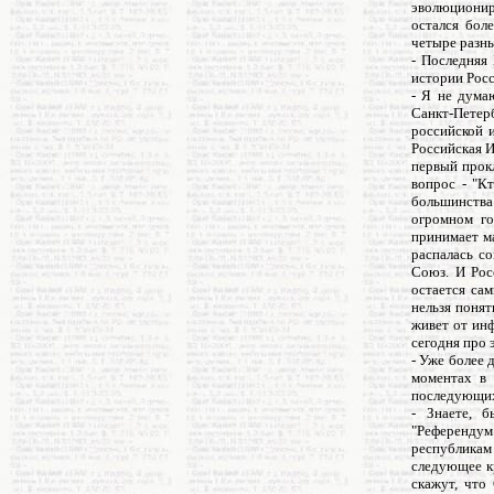
эволюционир
остался бол
четыре разны
- Последняя 
истории Росс
- Я не дума
Санкт-Петер
российской и
Российская И
первый прокл
вопрос - "К
большинства
огромном го
принимает ма
распалась со
Союз. И Рос
остается сам
нельзя понят
живет от ин
сегодня про 
- Уже более 
моментах в 
последующих
- Знаете, б
"Референдум 
республикам
следующее кр
скажут, что