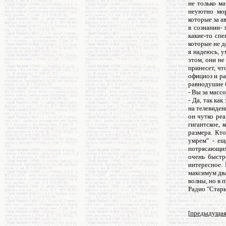
не только м
неуютно мор
которые за а
в сознании- 
какие-то сп
которые не д
я надеюсь, у
этом, они не
принесет, чт
официоз и ра
равнодушие 
- Вы за масс
- Да, так ка
на телевиде
он чутко реа
гигантское,
размера. Кто
умрем" - ещ
потрясающих 
очень быстр
интересное. 
максимум два
волны, но в 
Радио "Стары
[
предыдуща