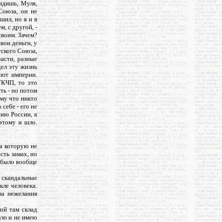
видишь, Муля,
Союза, он не
шил, но я и в
, с другой, -
своим. Зачем?
свои деньги, у
тского Союза,
части, разные
ел эту жизнь
вают империи.
ГКЧП, то это
ть - но потом
ому что никто
себе - его не
нию России, к
этому и шло.
на которую не
сть замах, но
о было вообще
 скандальные
кле человека.
за нежелания
кой там склад
вую и не имею