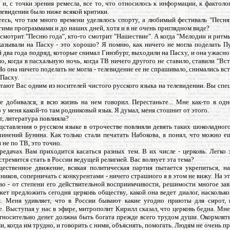
 и, с точки зрения ремесла, все то, что относилось к информации, к фактоло
левидении было ниже всякой критики.
тесь, что там много времени уделялось спорту, а любимый фестиваль "Песн
гими программами и до наших дней, хотя и в не очень приглядном виде?
е смотрит "Песню года", кто-то смотрит "Нашествие". А когда "Мелодии и рит
азывали на Пасху - это хорошо? Я помню, как ничего не могла поделать Пу
й два года подряд, которые снимал Гинзбург, выходили на Пасху, и она ужасно
о, когда в пасхальную ночь, когда ТВ ничего другого не ставило, ставили "Вс
Но она ничего поделать не могла - телевидение ее не спрашивало, снимались вст
Пасху.
тают Вас одним из носителей чистого русского языка на телевидении. Вы спе
не добивался, я всю жизнь на нем говорил. Перестаньте... Мне как-то в од
о у меня какой-то там родниковый язык. Я думал, меня стошнит от этого.
ет, литература повлияла?
дставления о русском языке в отрочестве повлияли девять таких шоколадног
чинений Бунина. Как только стали печатать Набокова, я понял, что можно е
 не по ТВ, это точно.
редачах Вам приходится касаться разных тем. В их числе - церковь. Легко 
стремится стать в России ведущей религией. Вас волнует эта тема?
щественное движение, всякая политическая партия пытается укрепиться, н
ников, соперничать с конкурентами - ничего страшного я в этом не вижу. На эт
о - от степени его действительной восприимчивости, решимости многое зав
жет предложить сегодня церковь обществу, какой она ведет диалог, наскольк
. Меня удивляет, что в России бывают какие угодно приюты для сирот, 
. Выступая у нас в эфире, митрополит Кирилл сказал, что церковь бедна. Мне
тносительно денег должна быть богата прежде всего трудом души. Окормлять
и, когда им трудно, и говорить с ними, объяснять, помогать. Людям не очень п