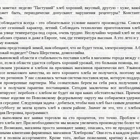
м заметил: неделю "Пастуший" хлеб хороший, вкусный, другую - хуже, какой
жет быть, периодически допускают нарушения рецептуры? Констант
ь.
соблюдается всегда - это обязательное условие нашего производства. Совс
осит сезонный характер, летний. Соблюдать технологию приготовления хле
 на улице температура под сорок, очень трудно. Неслучайно черный хлеб не 
рабских странах и даже в Европе, там, где температура высокая. А это лето и у
му южным.
аны предстоящей зимой, нам обещают, что не будет тепла, электроэнергии. А б
рожай подведет? Ольга Шерстнева, домохозяйка.
льяновской области и стабильность поставки хлеба в магазины города между 
о, если в области удастся собрать хороший урожай, это большая помощь, но
овским урожаем и хлебом на прилавках магазинов практически нет. Ульянов
ссе невысокого качества, из него хорошего хлеба не получится, поэтому м
гих регионов. У нас сложилась четкая система поставок муки, которую подд
и проверенные партнеры. Мы сознательно берем на себя риск получения 
и и получаем гарантии поставщиков. Сегодня заключены все необходим
нтируют: перебоев с хлебом не будет ни при каких обстоятельствах. Причем
очные изделия по Поволжскому федеральному округу мы собираемся удержи
в середине. Следующая задача - добиться, чтобы наш хлеб был самым дешевым
 субботу не могла купить хлеб в своем районе. Значит ли это, что с хлебо
ия Петровна, программист.
ы выполняем все заявки торговли на сто процентов, это точно. Проблем с
о хлеба нет. При необходимости мы можем увеличить производство более чем
. Возможно, магазины просто занижают заявку, опасаясь, что не продадут х
нными клиентами фирменных магазинов "Хлебпрома". Они есть в каждом район
ет в полном ассортименте. Кроме того, любые пожелания, критику в адрес