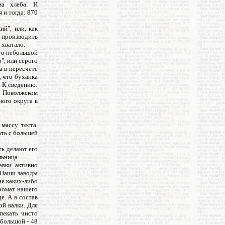
ма хлеба. И
 и тогда: 870
й", или, как
и производить
 хватало.
его небольшой
", или серого
а в пересчете
, что буханка
. К сведению:
в Поволжском
ного округа в
массу теста.
ать с большей
ть делают его
льница.
авки активно
. Наши заводы
е каких-либо
аромат нашего
е. А в состав
й валки. Для
пекать чисто
 большой - 48