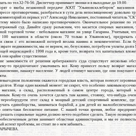
ать по тел.32-76-56. Диспетчер принимает звонки и в выходные до 19.00.
орят о якобы незаконной передаче АООТ "Ульяновскхлебпром" магазинов
 прессе противоречивы, разобраться в сути дела непосвященному довольно т
комментарий из первых уст? Александр Николаевич, постоянный читатель "СК"
у тему много было написано противоречивого. Окончательное решение по э
итражный суд. Давайте сразу разъясним, что касается спорных магазинов, 
дной торговой точке - небольшом магазине на улице Гагарина. Учитывая, чт
 100 магазинов в области (около 70 только в Ульяновске), предрекать
 в связи с его возможной потерей весьма наивно и некомпетентно. Если б
зврате недвижимости, мы ее вернем, но, безусловно, потребуем уплаты долга
щей индексацией с 1998 года и, кроме того, возврата тех капитальных влож
А они крайне существенные.
вне зависимости от решения арбитражного суда существует несколько обст
ему-то предпочитают умалчивать все. Кому принесет пользу возврат мага
ыкновению, накажут население. У людей отнимут магазин, где они покупают
кты.
 невыгодном положении окажется городская власть, которая понесет огромны
олгов. И еще один важный момент: не секрет, что особенно лакомым кусочк
е магазин, а склад, расположенный в самом центре города, который 
ным. Кому-то очень хочется сделать там казино, стоянку, что-нибудь очен
переоборудуем этот склад в мощный детский спортивный комплекс, где
зучать единоборства, заниматься борьбой, а для детей из малообеспеченных
о опять-таки бесплатное питание. С нашей точки зрения, любое предприя
 решать социальные задачи должно нечто подобное сделать. Такую позицию п
обеспеченным детям занимает областная администрация, и мы ее полность
й аспект проблемы, но стоит ли о нем забывать...
ХАРЫЧЕВА.