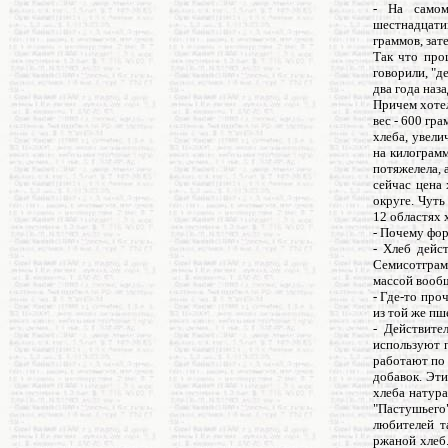
- На самом
шестнадцатик
граммов, зат
Так что про
говорили, "д
два года наз
Причем хотел
вес - 600 гр
хлеба, увели
на килограмм
потяжелела, 
сейчас цена
округе. Чуть
12 областях 
- Почему фор
- Хлеб дейс
Семисотграмм
массой вообщ
- Где-то про
из той же пш
- Действите
используют п
работают по
добавок. Эти
хлеба натура
"Пастушьего
любителей т
ржаной хлеб.