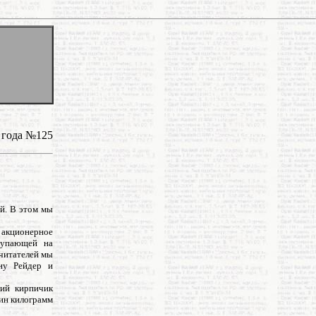
1 года №125
ей. В этом мы
акционерное
тупающей на
 читателей мы
ину Рейдер и
ний кирпичик
дин килограмм