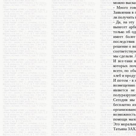
можно высказ
- Много гов
Заявления в
ли получить 
- Да, на эт
вынесет арб
только об о
имеет более
последствия
решение о во
соответствую
мы сделали. 
И все-таки 
которых поч
всего, по об
хлеб и проду
И потом - в
возмещению д
является н
полуразрушен
Сегодня мы 
бесплатно и
организован
возможность
помощи мало
Это моральны
Татьяна ЗА