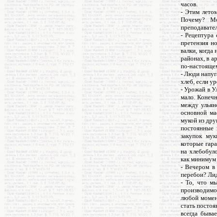
часов.
- Этим лето
Почему? Мо
преподавател
- Рецептура 
претензия н
валки, когда
районах, в а
по-настояще
- Люди напуг
хлеб, если у
- Урожай в У
мало. Конечн
между ульян
основной ма
мукой из дру
постоянные 
закупок мук
которые гара
на хлебобул
как минимум 
- Вечером в
перебои? Лид
- То, что м
производимог
любой момент
стать постоя
всегда быва