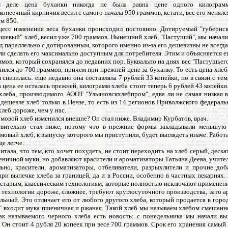
 деле цена буханки никогда не была равна цене одного килограм
опеечный кирпичик весил с самого начала 950 граммов, кстати, вес его менялся
ем 850.
цесс изменения веса буханки происходил постоянно. Дотируемый "губернски
ешевый" хлеб, весил уже 700 граммов. Нынешний хлеб, "Пастуший", мы начал
ад параллельно с дотированным, которого именно из-за его дешевизны не всегда
и сделать его максимально доступным для потребителя. Этим и объясняется 
аммов, который сохранялся до недавних пор. Буквально на днях вес "Пастушьего
чился до 700 граммов, причем при прежней цене за буханку. То есть цена хлеб
 снизилась: еще недавно она составляла 7 рублей 33 копейки, но в связи с тем
а цена ее осталась прежней, килограмм хлеба стоит теперь 6 рублей 43 копейки
 хлеба, производимого АООТ "Ульяновскхлебпром", едва ли не самая низкая 
 дешевле хлеб только в Пензе, то есть из 14 регионов Приволжского федераль
хлеб дороже, чем у нас.
мовой хлеб изменился внешне? Он стал ниже. Владимир Курбатов, врач.
твительно стал ниже, потому что в прежние формы закладывали меньшую 
овый хлеб, к выпуску которого мы приступили, будет выглядеть иначе. Работ
е легче.
читала, что тем, кто хочет похудеть, не стоит переходить на хлеб серый, деска
еничной муки, но добавляют красители и ароматизаторы.Татьяна Деева, учите
льно, красители, ароматизаторы, отбеливатели, разрыхлители и прочие доб
ри выпечке хлеба за границей, да и в России, особенно в частных пекарнях
 старым, классическим технологиям, которые полностью исключают применени
 технологии дороже, сложнее, требуют круглосуточного производства, зато 
льный. Это отличает его от любого другого хлеба, который продается в город
" входит мука пшеничная и ржаная. Такой хлеб мы называем хлебом смешанно
ак называемого черного хлеба есть новость: с понедельника мы начали вы
 Он стоит 4 рубля 20 копеек при весе 700 граммов. Срок его хранения самый