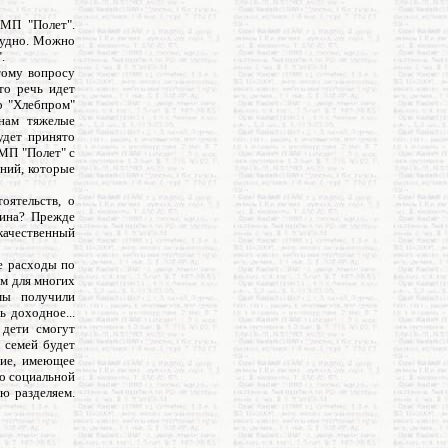
 МП "Полет".
рудно. Можно
.
тому вопросу
то речь идет
о "Хлебпром"
 нам тяжелые
удет принято
 МП "Полет" с
ений, которые
оятельств, о
зина? Прежде
 качественный
е расходы по
ом для многих
мы получили
ь доходное...
 дети смогут
 семей будет
тие, имеющее
о социальной
ю разделяем.