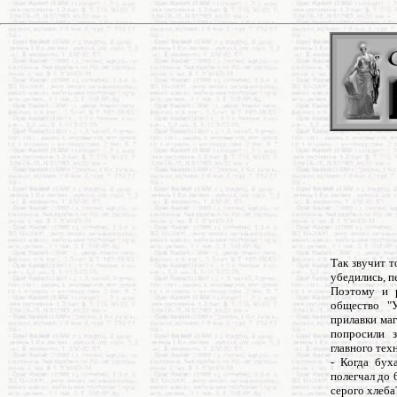
Так звучит т
убедились, п
Поэтому и 
общество "
прилавки маг
попросили з
главного тех
- Когда бух
полегчал до 
серого хлеба