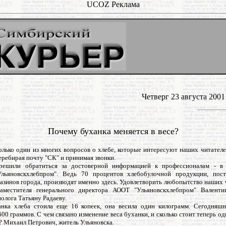
UCOZ Реклама
Четверг 23 августа 200
Почему буханка меняется в весе?
олько один из многих вопросов о хлебе, которые интересуют наших читател
еребирая почту "СК" и принимая звонки.
решили обратиться за достоверной информацией к профессионалам - в 
Ульяновскхлебпром". Ведь 70 процентов хлебобулочной продукции, пос
азинов города, производят именно здесь. Удовлетворить любопытство наших
аместителя генерального директора АООТ "Ульяновскхлебпром" Валент
нолога Татьяну Радаеву.
анка хлеба стоила еще 16 копеек, она весила один килограмм. Сегодняш
600 граммов. С чем связано изменение веса буханки, и сколько стоит теперь о
? Михаил Петрович, житель Ульяновска.