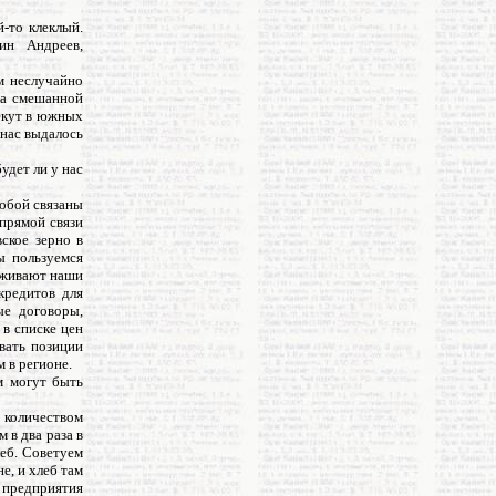
-то клеклый.
ин Андреев,
ем неслучайно
ба смешанной
пекут в южных
 нас выдалось
удет ли у нас
собой связаны
 прямой связи
ское зерно в
ы пользуемся
ерживают наши
кредитов для
ые договоры,
 в списке цен
вать позиции
 в регионе.
м могут быть
 количеством
 в два раза в
леб. Советуем
е, и хлеб там
 предприятия