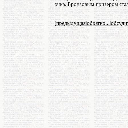
очка. Бронзовым призером ста
[
предыдущая
|
обратно...
|
обсуди