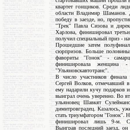
стартовавших машин прошли вр
квартет гонщиков. Среди лид
области Владимир Шаманов. Д
победу в заезде, но, пропуст
"Трек" Павла Сизова и дире
Харлова, финишировал третьи
получил специальный приз - н
Прошедшие затем полуфинал
сюрпризов. Больше половины
фавориты "Гонок" - самар
финишировала женщина -
"Ульяновскавтотранс".
В число участников финала 
Сергей Волков, отмечавший в 
ему надарили кучу подарков 
выиграл очень уверенно. Во в
ульяновец Шавкят Сулейман
димитровградец. Казалось, у
стать триумфатором "Гонок". Н
финишировал лишь 9-м. Си
Выиграв последний заезд, он