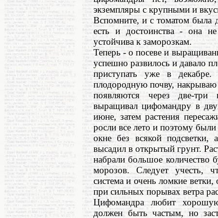
экземпляры с крупными и вку
Вспомните, и с томатом была 
есть и достоинства - она не
устойчива к заморозкам.
Теперь - о посеве и выращива
успешно развилось и давало пл
приступать уже в декабре.
плодородную почву, накрываю 
появляются через две-три 
выращивал цифомандру в двух
июне, затем растения пересаж
росли все лето и поэтому были
окне без всякой подсветки, 
высадил в открытый грунт. Рас
набрали большое количество б
морозов. Следует учесть, ч
система и очень ломкие ветки
при сильных порывах ветра рас
Цифомандра любит хорошую
должен быть частым, но зас