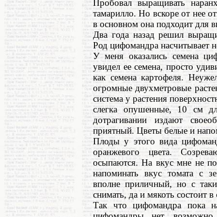
Пробовал выращивать наранх
тамарилло. Но вскоре от нее от
в основном она подходит для 
Два года назад решил выращи
Род цифомандра насчитывает н
У меня оказались семена ци
увидел ее семена, просто удив
как семена картофеля. Неуже
огромные двухметровые растен
система у растения поверхност
слегка опушенные, 10 см д
дотрагивании издают своео
приятный. Цветы белые и нап
Плоды у этого вида цифоман
оранжевого цвета. Созрев
осыпаются. На вкус мне не п
напоминать вкус томата с зе
вполне приличный, но с так
снимать, да и мякоть состоит 
Так что цифомандра пока н
цифомандры нет, возможно,