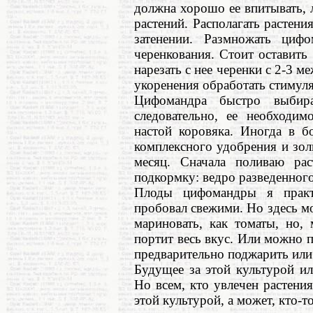
должна хорошо ее впитывать, 
растений. Располагать растени
затенении. Размножать циф
черенкования. Стоит оставить 
нарезать с нее черенки с 2-3 
укоренения обработать стимул
Цифомандра быстро выбира
следовательно, ее необходи
настой коровяка. Иногда в б
комплексного удобрения и зол
месяц. Сначала поливаю ра
подкормку: ведро разведенного
Плоды цифомандры я практ
пробовал свежими. Но здесь м
мариновать, как томаты, но,
портит весь вкус. Или можно 
предварительно поджарить или
Будущее за этой культурой ил
Но всем, кто увлечен растени
этой культурой, а может, кто-