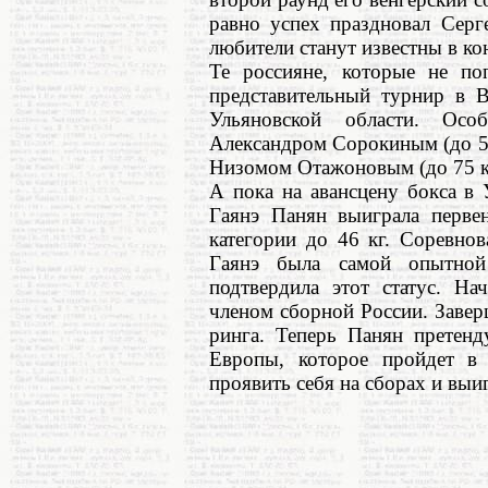
равно успех праздновал Серг
любители станут известны в ко
Те россияне, которые не по
представительный турнир в В
Ульяновской области. Ос
Александром Сорокиным (до 54
Низомом Отажоновым (до 75 к
А пока на авансцену бокса в
Гаянэ Панян выиграла перве
категории до 46 кг. Соревно
Гаянэ была самой опытной
подтвердила этот статус. На
членом сборной России. Заве
ринга. Теперь Панян претенд
Европы, которое пройдет в 
проявить себя на сборах и выи