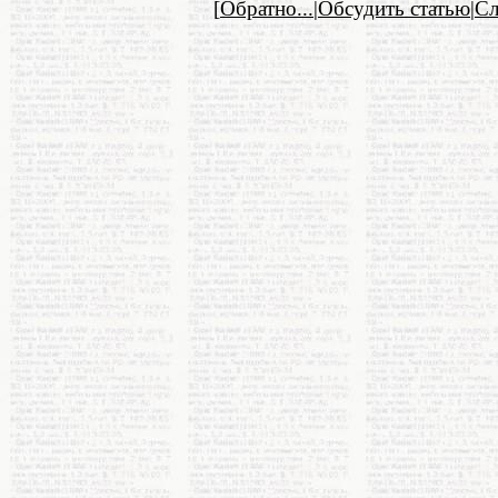
[
Обратно...
|
Обсудить статью
|
С