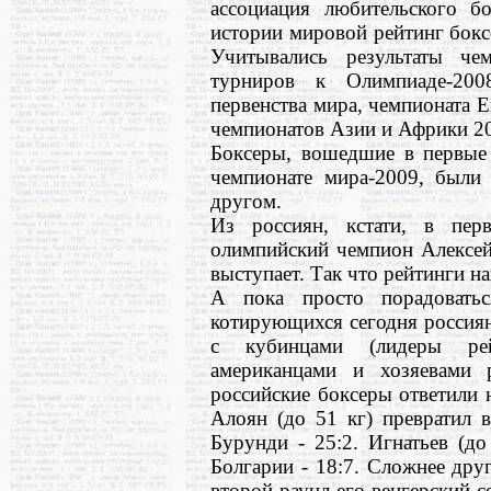
ассоциация любительского б
истории мировой рейтинг бокс
Учитывались результаты че
турниров к Олимпиаде-20
первенства мира, чемпионата 
чемпионатов Азии и Африки 20
Боксеры, вошедшие в первые 
чемпионате мира-2009, были 
другом.
Из россиян, кстати, в пер
олимпийский чемпион Алексей
выступает. Так что рейтинги н
А пока просто порадовать
котирующихся сегодня россиян
с кубинцами (лидеры рей
американцами и хозяевами 
российские боксеры ответили 
Алоян (до 51 кг) превратил 
Бурунди - 25:2. Игнатьев (д
Болгарии - 18:7. Сложнее дру
второй раунд его венгерский с