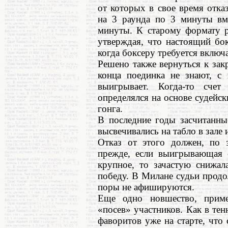
от которых в свое время отка
на 3 раунда по 3 минуты вм
минуты. К старому формату р
утверждая, что настоящий бок
когда боксеру требуется включ
Решено также вернуться к зак
конца поединка не знают, с
выигрывает. Когда-то сче
определялся на основе судейс
гонга.
В последние годы засчитанны
высвечивались на табло в зале 
Отказ от этого должен, по з
прежде, если выигрывающая 
крупное, то зачастую снижал
победу. В Милане судьи продо
поры не афишируются.
Еще одно новшество, приме
«посев» участников. Как в тен
фаворитов уже на старте, что