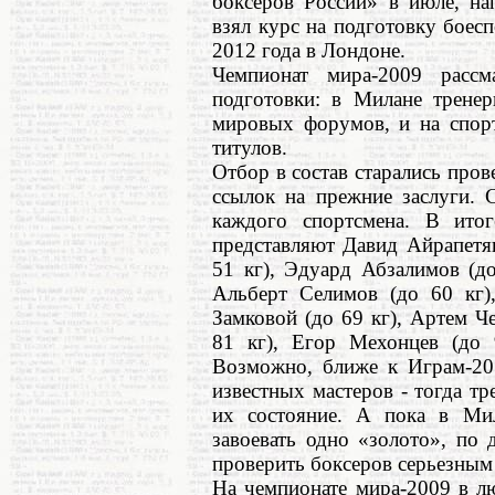
боксеров России» в июле, на
взял курс на подготовку бое
2012 года в Лондоне.
Чемпионат мира-2009 рассм
подготовки: в Милане трене
мировых форумов, и на спор
титулов.
Отбор в состав старались пров
ссылок на прежние заслуги. 
каждого спортсмена. В ито
представляют Давид Айрапетя
51 кг), Эдуард Абзалимов (до
Альберт Селимов (до 60 кг)
Замковой (до 69 кг), Артем Че
81 кг), Егор Мехонцев (до 
Возможно, ближе к Играм-201
известных мастеров - тогда т
их состояние. А пока в Мил
завоевать одно «золото», по 
проверить боксеров серьезным
На чемпионате мира-2009 в л