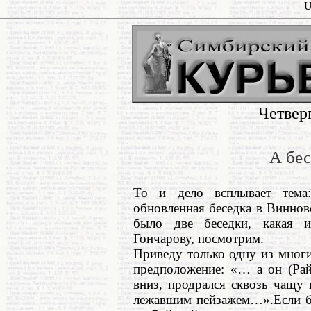
U
Четвер
А бес
То и дело всплывает тема
обновленная беседка в Виннов
было две беседки, какая 
Гончарову, посмотрим.
Приведу только одну из мног
предположение: «… а он (Рай
вниз, продрался сквозь чащу 
лежавшим пейзажем…».Если б