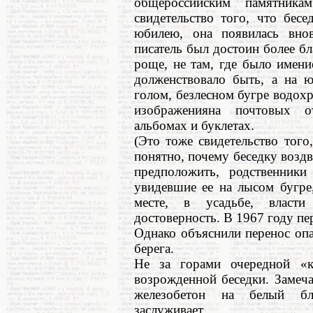
общероссийским памятник
свидетельство того, что бес
юбилею, она появилась внов
писатель был достоин более бл
роще, не там, где было имен
долженствовало быть, а на ю
голом, безлесном бугре водох
изображенияна почтовых от
альбомах и буклетах.
(Это тоже свидетельство того
понятно, почему беседку возд
предположить, родственники
увидевшие ее на лысом бугре,
месте, в усадьбе, власти
достоверность. В 1967 году пер
Однако объяснили перенос оп
берега.
Не за горами очередной «
возрожденной беседки. Замеча
железобетон на белый бл
заслуживает.