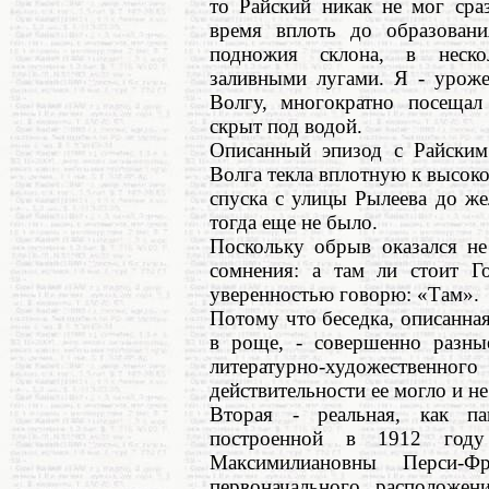
то Райский никак не мог сра
время вплоть до образовани
подножия склона, в неско
заливными лугами. Я - урож
Волгу, многократно посещал
скрыт под водой.
Описанный эпизод с Райским 
Волга текла вплотную к высоко
спуска с улицы Рылеева до же
тогда еще не было.
Поскольку обрыв оказался не
сомнения: а там ли стоит Го
уверенностью говорю: «Там».
Потому что беседка, описанная
в роще, - совершенно разные
литературно-художествен
действительности ее могло и не
Вторая - реальная, как п
построенной в 1912 году
Максимилиановны Перси-Ф
первоначального расположен