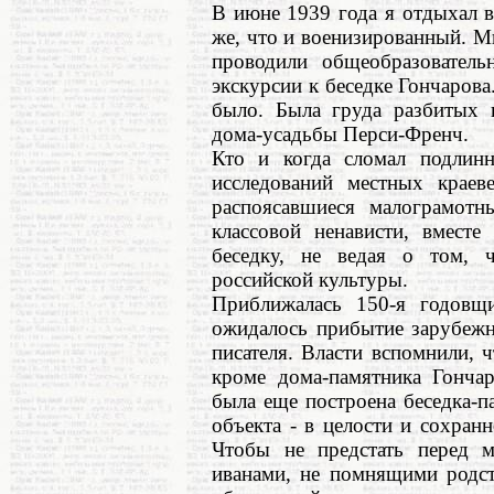
В июне 1939 года я отдыхал в
же, что и военизированный. М
проводили общеобразовател
экскурсии к беседке Гончарова
было. Была груда разбитых 
дома-усадьбы Перси-Френч.
Кто и когда сломал подлинн
исследований местных краев
распоясавшиеся малограмотн
классовой ненависти, вмест
беседку, не ведая о том, 
российской культуры.
Приближалась 150-я годовщ
ожидалось прибытие зарубежн
писателя. Власти вспомнили, ч
кроме дома-памятника Гончар
была еще построена беседка-
объекта - в целости и сохранно
Чтобы не предстать перед м
иванами, не помнящими родст