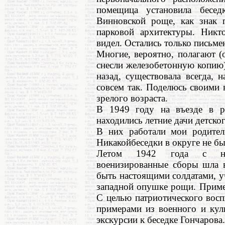
помещица установила бесед
Винновской роще, как знак п
парковой архитектуры. Ник
видел. Остались только письм
Многие, вероятно, полагают (
снесли железобетонную копию),
назад, существовала всегда, 
совсем так. Поделюсь своими 
зрелого возраста.
В 1949 году на въезде в 
находились летние дачи детск
В них работали мои родител
Никакойбеседки в округе не бы
Летом 1942 года с нами
военизированные сборы шла в
быть настоящими солдатами, у
западной опушке рощи. Пример
С целью патриотического восп
примерами из военного и кул
экскурсии к беседке Гончарова.