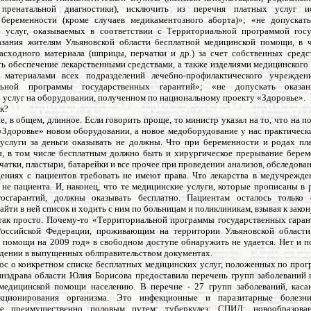
 пренатальной диагностики), исключить из перечня платных услуг ис
беременности (кроме случаев медикаментозного аборта)»; «не допускат
 услуг, оказываемых в соответствии с Территориальной программой гос
азания жителям Ульяновской области бесплатной медицинской помощи, в 
асходного материала (шприцы, перчатки и др.) за счет собственных средс
ть обеспечение лекарственными средствами, а также изделиями медицинского 
 материалами всех подразделений лечебно-профилактического учрежден
льной программы государственных гарантий»; «не допускать оказа
 услуг на оборудовании, полученном по национальному проекту «Здоровье».
к?
, в общем, длинное. Если говорить проще, то министр указал на то, что на 
«Здоровье» новом оборудовании, а новое медоборудование у нас практически
 услуги за деньги оказывать не должны. Что при беременности и родах пл
, в том числе бесплатным должно быть и хирургическое прерывание берем
атки, пластыри, батарейки и все прочее при проведении анализов, обследова
ениях с пациентов требовать не имеют права. Что лекарства в медучрежд
 не пациента. И, наконец, что те медицинские услуги, которые прописаны в
госгарантий, должны оказывать бесплатно. Пациентам осталось только 
айти в ней список и ходить с ним по больницам и поликлиникам, взывая к закон
 так просто. Почему-то «Территориальной программы государственных гаран
оссийской Федерации, проживающим на территории Ульяновской области
 помощи на 2009 год» в свободном доступе обнаружить не удается. Нет и п
ждении в выпущенных облправительством документах.
ос о конкретном списке бесплатных медицинских услуг, положенных по прогр
инздрава области Юлия Борисова предоставила перечень групп заболеваний 
медицинской помощи населению. В перечне - 27 групп заболеваний, кас
кционирования организма. Это инфекционные и паразитарные болезни
ые преимущественно половым путем; туберкулез; СПИД; новообразован