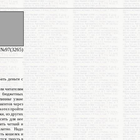
а №97(3265)
ать деньги с
ли читателям
 в бюджетных
линике узкие
иентов через
ахотел пройти
ки, из других
сить для нее
ить четкий и
латно. Надо
ыть кошелек и
тся, ткнуть в