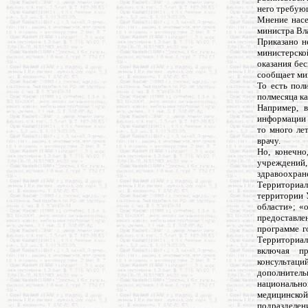
него требую
Мнение насе
министра Вл
Приказано н
министерско
оказания бе
сообщает ми
То есть пол
полмесяца ка
Например, 
информации 
то много ле
врачу.
Но, конечно
учреждений
здравоохра
Территориал
территории 
области»; «
предоставле
программе г
Территориал
включая пр
консультаци
дополнител
национально
медицинской
подразделен