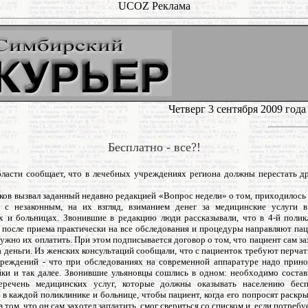
UCOZ Реклама
Четверг 3 сентября 2009 год
Бесплатно - все?!
ласти сообщает, что в лечебных учреждениях региона должны перестать др
ков вызвал заданный недавно редакцией «Вопрос недели» о том, приходилось 
я с незаконным, на их взгляд, взиманием денег за медицинские услуги
х и больницах. Звонившие в редакцию люди рассказывали, что в 4-й полик
 после приема практически на все обследования и процедуры направляют пац
нужно их оплатить. При этом подписывается договор о том, что пациент сам з
 деньги. Из женских консультаций сообщали, что с пациенток требуют перчат
реждений - что при обследованиях на современной аппаратуре надо прино
йки и так далее. Звонившие ульяновцы сошлись в одном: необходимо состав
еречень медицинских услуг, которые должны оказывать населению бесп
 в каждой поликлинике и больнице, чтобы пациент, когда его попросят раскр
в том, что он сам захотел заплатить, смог свериться со списком и, если потребуе