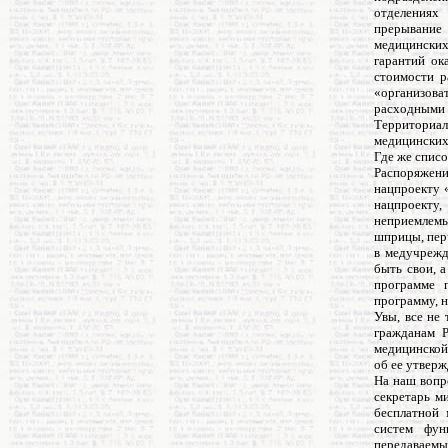
отделениях
прерывание 
медицинских
гарантий ок
стоимости р
«организова
расходными
Территориа
медицинских
Где же списо
Распоряжение
нацпроекту 
нацпроекту,
неприемлемы
шприцы, перч
в медучрежд
быть свои, а
программе 
программу, н
Увы, все не
гражданам Р
медицинской
об ее утвер
На наш вопр
секретарь м
бесплатной 
систем фун
передаваем