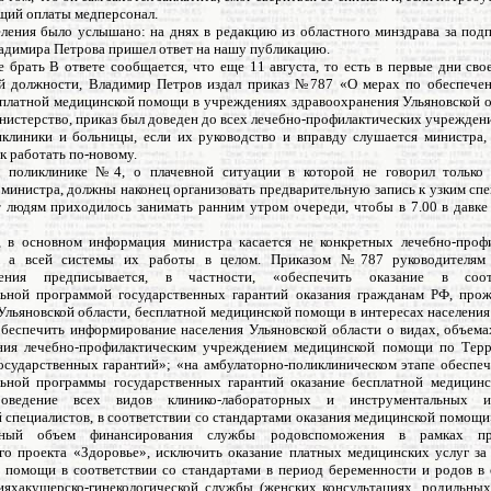
щий оплаты медперсонал.
ления было услышано: на днях в редакцию из областного минздрава за под
адимира Петрова пришел ответ на нашу публикацию.
е брать В ответе сообщается, что еще 11 августа, то есть в первые дни сво
й должности, Владимир Петров издал приказ №787 «О мерах по обеспече
сплатной медицинской помощи в учреждениях здравоохранения Ульяновской о
нистерство, приказ был доведен до всех лечебно-профилактических учреждени
иклиники и больницы, если их руководство и вправду слушается министра
к работать по-новому.
в поликлинике №4, о плачевной ситуации в которой не говорил только 
министра, должны наконец организовать предварительную запись к узким спе
т людям приходилось занимать ранним утром очереди, чтобы в 7.00 в давке 
, в основном информация министра касается не конкретных лечебно-проф
, а всей системы их работы в целом. Приказом №787 руководителям
нения предписывается, в частности, «обеспечить оказание в соо
ьной программой государственных гарантий оказания гражданам РФ, пр
Ульяновской области, бесплатной медицинской помощи в интересах населения
обеспечить информирование населения Ульяновской области о видах, объема
ния лечебно-профилактическим учреждением медицинской помощи по Тер
осударственных гарантий»; «на амбулаторно-поликлиническом этапе обеспеч
ьной программы государственных гарантий оказание бесплатной медицин
оведение всех видов клинико-лабораторных и инструментальных ис
й специалистов, в соответствии со стандартами оказания медицинской помощи
ьный объем финансирования службы родовспоможения в рамках пр
го проекта «Здоровье», исключить оказание платных медицинских услуг з
 помощи в соответствии со стандартами в период беременности и родов в
ияхакушерско-гинекологической службы (женских консультациях, родильных