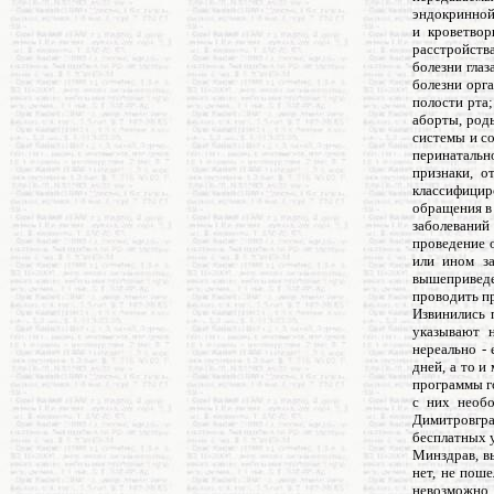
эндокринной
и кроветво
расстройств
болезни глаз
болезни орга
полости рта
аборты, род
системы и с
перинатальн
признаки, о
классифици
обращения в
заболеваний
проведение 
или ином за
вышеприведе
проводить пр
Извинились 
указывают 
нереально - 
дней, а то и
программы г
с них необо
Димитровгр
бесплатных у
Минздрав, в
нет, не пош
невозможно,