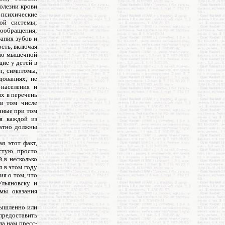
олезни крови
психические
ной системы;
овообращения;
вания зубов и
сть, включая
тно-мышечной
ие у детей в
н; симптомы,
дованиях, не
населения и
х в перечень
 в том числе
нные при том
ля каждой из
латно должны
я этот факт,
стую просто
й в несколько
я в этом году
я о том, что
Ульяновску и
мы оказания
мышленно или
предоставить
а нам пресс-