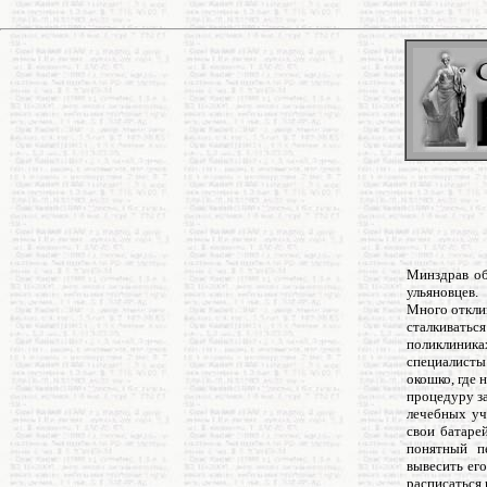
Минздрав об
ульяновцев.
Много откли
сталкиватьс
поликлиника
специалисты
окошко, где 
процедуру за
лечебных уч
свои батаре
понятный п
вывесить его
расписаться 