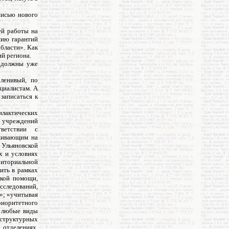
писью нового
ей работы на
нию гарантий
бласти». Как
й региона.
, должны уже
ленивый, по
циалистам. А
записаться к
илактических
 учреждений
тветствии с
оживающим на
 Ульяновской
х и условиях
риториальной
ить в рамках
ской помощи,
следований,
»; «учитывая
иоритетного
а любые виды
 структурных
 отделениях,