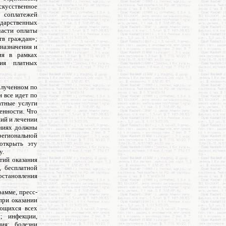
кусственное
ь соплатежей
ударственных
части оплаты
тв граждан»;
назначения и
ия в рамках
ния платных
полученном по
 все идет по
атные услуги
енности. Что
ний и лечении
ениях должны
 региональной
открыть эту
у.
тий оказания
, бесплатной
остановления
амме, пресс-
при оказании
ающихся всех
; инфекции,
ия; болезни