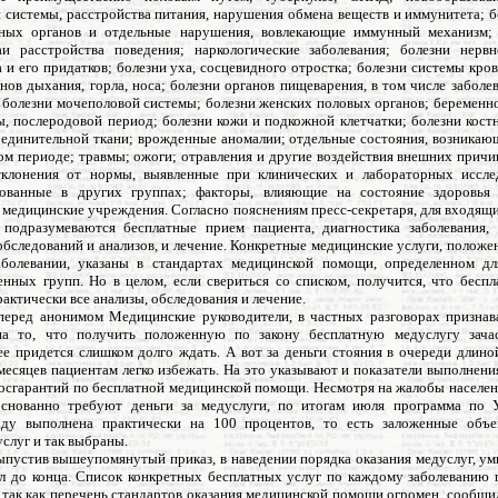
 системы, расстройства питания, нарушения обмена веществ и иммунитета; б
рных органов и отдельные нарушения, вовлекающие иммунный механизм; 
аи расстройства поведения; наркологические заболевания; болезни нерв
а и его придатков; болезни уха, сосцевидного отростка; болезни системы кр
нов дыхания, горла, носа; болезни органов пищеварения, в том числе заболе
; болезни мочеполовой системы; болезни женских половых органов; беременно
ы, послеродовой период; болезни кожи и подкожной клетчатки; болезни кос
оединительной ткани; врожденные аномалии; отдельные состояния, возникающ
ом периоде; травмы; ожоги; отравления и другие воздействия внешних причи
тклонения от нормы, выявленные при клинических и лабораторных иссле
рованные в других группах; факторы, влияющие на состояние здоровья 
 медицинские учреждения. Согласно пояснениям пресс-секретаря, для входящи
 подразумеваются бесплатные прием пациента, диагностика заболевания,
обследований и анализов, и лечение. Конкретные медицинские услуги, положе
болевании, указаны в стандартах медицинской помощи, определенном д
нных групп. Но в целом, если свериться со списком, получится, что бесп
актически все анализы, обследования и лечение.
перед анонимом Медицинские руководители, в частных разговорах признава
на то, что получить положенную по закону бесплатную медуслугу зача
ее придется слишком долго ждать. А вот за деньги стояния в очереди длино
 месяцев пациентам легко избежать. На это указывают и показатели выполнени
осгарантий по бесплатной медицинской помощи. Несмотря на жалобы населени
снованно требуют деньги за медуслуги, по итогам июля программа по 
аду выполнена практически на 100 процентов, то есть заложенные объе
слуг и так выбраны.
ыпустив вышеупомянутый приказ, в наведении порядка оказания медуслуг, у
ел до конца. Список конкретных бесплатных услуг по каждому заболеванию 
 так как перечень стандартов оказания медицинской помощи огромен, сообщил