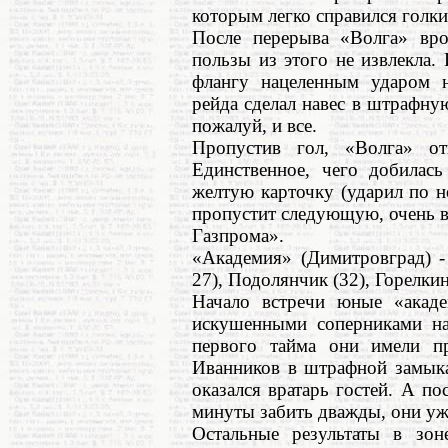
которым легко справился голки
После перерыва «Волга» вро
пользы из этого не извлекла
флангу нацеленным ударом н
рейда сделал навес в штрафную
пожалуй, и все.
Пропустив гол, «Волга» от
Единственное, чего добилас
желтую карточку (ударил по н
пропустит следующую, очень в
Газпрома».
«Академия» (Димитровград) -
27), Подолянчик (32), Горелкин
Начало встречи юные «акаде
искушенными соперниками на
первого тайма они имели пр
Иванников в штрафной замыка
оказался вратарь гостей. А по
минуты забить дважды, они уж
Остальные результаты в зон