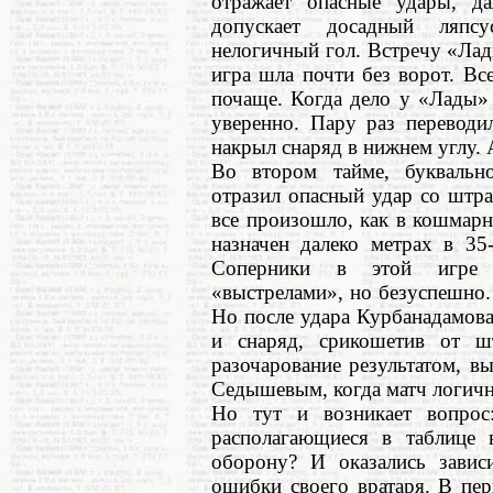
отражает опасные удары, да
допускает досадный ляпсу
нелогичный гол. Встречу «Ла
игра шла почти без ворот. Вс
почаще. Когда дело у «Лады»
уверенно. Пару раз переводи
накрыл снаряд в нижнем углу.
Во втором тайме, букваль
отразил опасный удар со штра
все произошло, как в кошмар
назначен далеко метрах в 35
Соперники в этой игре 
«выстрелами», но безуспешно.
Но после удара Курбанадамова
и снаряд, срикошетив от ш
разочарование результатом, в
Седышевым, когда матч логично
Но тут и возникает вопрос
располагающиеся в таблице
оборону? И оказались завис
ошибки своего вратаря. В пе