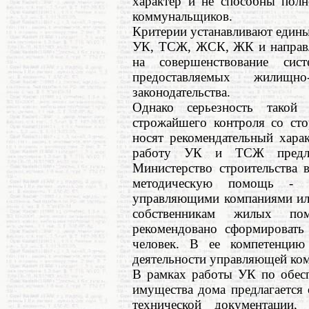
характер и не способны полн
коммунальщиков.
Критерии устанавливают един
УК, ТСЖ, ЖСК, ЖК и направле
на совершенствование сист
предоставляемых жилищно
законодательства.
Однако серьезность такой
строжайшего контроля со сто
носят рекомендательный хара
работу УК и ТСЖ предлаг
Министерство строительства 
методическую помощь - к
управляющими компаниями ил
собственникам жилых по
рекомендовано сформировать
человек. В ее компетенцию
деятельности управляющей ком
В рамках работы УК по обесп
имущества дома предлагается 
технической документации,