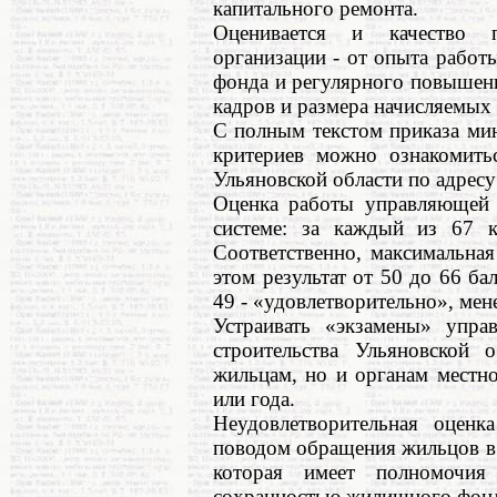
капитального ремонта.
Оценивается и качество п
организации - от опыта работ
фонда и регулярного повышени
кадров и размера начисляемых
С полным текстом приказа мин
критериев можно ознакомитьс
Ульяновской области по адресу: h
Оценка работы управляющей о
системе: за каждый из 67 к
Соответственно, максимальная
этом результат от 50 до 66 ба
49 - «удовлетворительно», мен
Устраивать «экзамены» упра
строительства Ульяновской 
жильцам, но и органам местн
или года.
Неудовлетворительная оце
поводом обращения жильцов в
которая имеет полномочия
сохранностью жилищного фонд