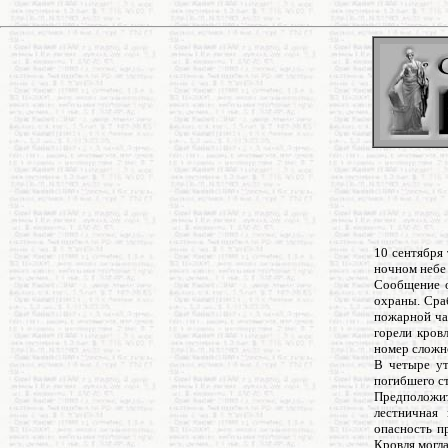
10 сентября 
ночном небе 
Сообщение о
охраны. Сра
пожарной ча
горели кров
номер сложно
В четыре ут
погибшего с
Предположит
лестничная
опасность п
Кровля могл