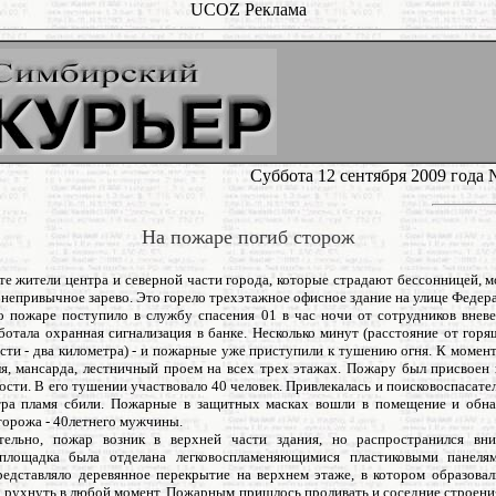
UCOZ Реклама
Суббота 12 сентября 2009 года 
На пожаре погиб сторож
те жители центра и северной части города, которые страдают бессонницей, м
непривычное зарево. Это горело трехэтажное офисное здание на улице Федера
 пожаре поступило в службу спасения 01 в час ночи от сотрудников внев
ботала охранная сигнализация в банке. Несколько минут (расстояние от горя
сти - два километра) - и пожарные уже приступили к тушению огня. К момент
ля, мансарда, лестничный проем на всех трех этажах. Пожару был присвое
сти. В его тушении участвовало 40 человек. Привлекалась и поисковоспасате
ра пламя сбили. Пожарные в защитных масках вошли в помещение и обн
торожа - 40летнего мужчины.
ельно, пожар возник в верхней части здания, но распространился вни
 площадка была отделана легковоспламеняющимися пластиковыми панеля
редставляло деревянное перекрытие на верхнем этаже, в котором образовал
а рухнуть в любой момент. Пожарным пришлось проливать и соседние строения