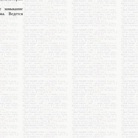
е замыкание
жа. Ведется