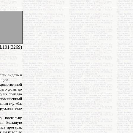
№101(3269)
огли видеть в
 ции.
едомственной
щего дома до
у их приезда
н повышенный
льная служба.
аружили тело
з, поскольку
ми. Большую
ись прогары.
, на которые