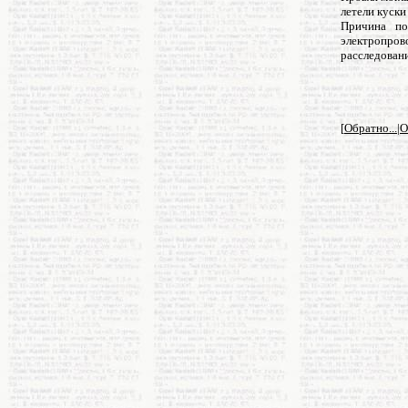
летели куск
Причина по
электропро
расследовани
[
Обратно...
|
О