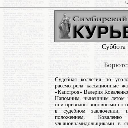
U
Суббота 
Борются
Судебная коллегия по угол
рассмотрела кассационные ж
«Капстроя» Валерия Коваленко
Напомним, нынешним летом п
они признаны виновными по н
в судебном заключении, п
положением, Коваленк
ульяновцамидольщиками в с