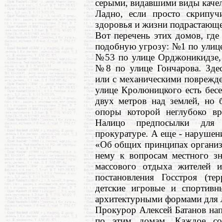
серыми, видавшими виды качел
Ладно, если просто скрипуч
здоровья и жизни подрастающе
Вот перечень этих домов, где
подобную угрозу: №1 по улиц
№53 по улице Орджоникидзе,
№8 по улице Гончарова. Зде
или с механическими поврежде
улице Кролюницкого есть бесе
двух метров над землей, но б
опоры которой неглубоко вр
Налицо предпосылки для 
прокуратуре. А еще - нарушени
«Об общих принципах организ
нему к вопросам местного зн
массового отдыха жителей и
постановления Госстроя (т
детские игровые и спортив
архитектурными формами для л
Прокурор Алексей Батанов нап
по этим домам. Каждое со