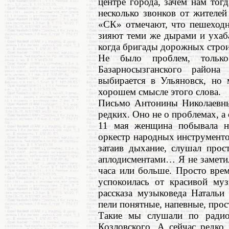
центре города, зачем нам тог
несколько звонков от жителей
«СК» отмечают, что пешеходн
зияют теми же дырами и ухаба
когда бригады дорожных строи
Не было проблем, только
Базарносызганского район
выбирается в Ульяновск, но 
хорошем смысле этого слова.
Письмо Антонины Николаевны 
редких. Оно не о проблемах, а
11 мая женщина побывала н
оркестр народных инструментов
затаив дыхание, слушал прос
аплодисментами… Я не заметила
часа или больше. Просто вре
успокоилась от красивой му
рассказа музыковеда Наталь
пели понятные, напевные, прос
Такие мы слушали по радио
Козловского. А сейчас редко