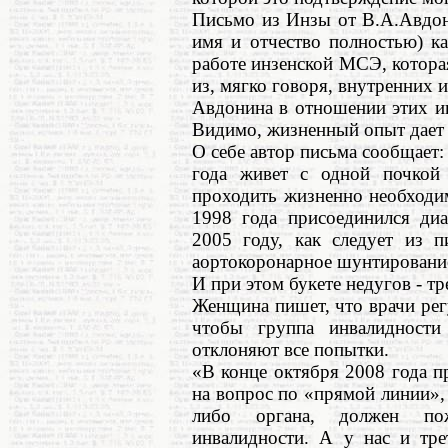
Письмо из Инзы от В.А.Авдон
имя и отчество полностью) к
работе инзенской МСЭ, которая
из, мягко говоря, внутренних и
Авдонина в отношении этих ин
Видимо, жизненный опыт дает е
О себе автор письма сообщает: 
года живет с одной почкой
проходить жизненно необходи
1998 года присоединился диа
2005 году, как следует из 
аортокоронарное шунтировани
И при этом букете недугов - т
Женщина пишет, что врачи рег
чтобы группа инвалидност
отклоняют все попытки.
«В конце октября 2008 года 
на вопрос по «прямой линии», 
либо органа, должен по
инвалидности. А у нас и тр