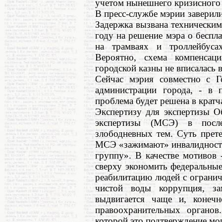
учетом нынешнего кризисного 
В пресс-службе мэрии заверили,
Задержка вызвана технически
году на решение мэра о беспл
на трамваях и троллейбуса
Вероятно, схема компенсаци
городской казны не вписалась
Сейчас мэрия совместно с Г
администрации города, - в 
проблема будет решена в кратч
Экспертизу для экспертизы О
экспертизы (МСЭ) в посл
злободневных тем. Суть прет
МСЭ «зажимают» инвалидность 
группу». В качестве мотивов 
сверху экономить федеральные
реабилитацию людей с ограни
чистой воды коррупция, за
выдвигается чаще и, конечн
правоохранительных органов
которой это подтверждение мог