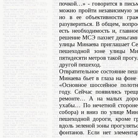
почкой…» - говорится в письм
можно пройти независимую эк
но в ее объективности граж
разувериться. В общем, вопрос
есть необходимость и, главно
решение МСЭ пахнет деньгами
улицы Минаева приглашает Се
пешеходной зоне улицы Ми
пятидесяти метров такой прогу
другой пешеход.
Отвратительное состояние пе
Минаева бьет в глаза на фоне
«Основное шоссейное полотн
году. Сейчас появились трещ
ремонте… А на малых доро
ухабы… По нечетной стороне 
собора) и вниз по улице Мин
пешеходной дороги, кроме 
вдоль зеленой зоны прогулятьс
фонтанов. Если нет элемента