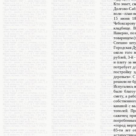
Кто знает, с
Долгово-Саб
воли - план 
15 июня 18
Чебоксарову
кладбище. В
Наверно, по
товарищем (
Спешно штук
Городская Ду
около того м
рублей, 3-й 
и плату за 
потребует дл
постройку з
деревьев». С
решили не бр
Испугались 
было благоу
смету, а ра
собственног
канавой с в
тополей. Пр
саженец при
погребенных
«город мертв
85-ти лет о
«старостию»