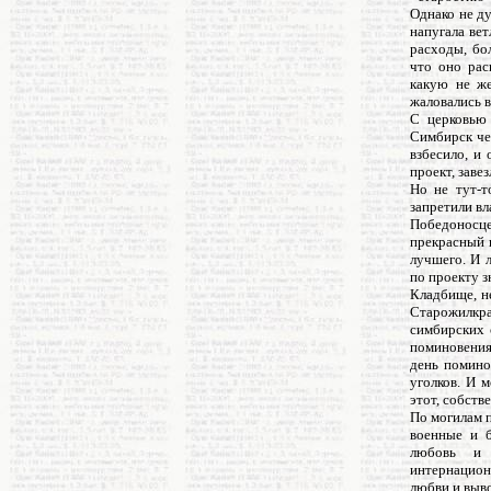
Однако не ду
напугала ве
расходы, бо
что оно рас
какую не же
жаловались в
С церковью 
Симбирск чер
взбесило, и
проект, заве
Но не тут-т
запретили в
Победоносце
прекрасный п
лучшего. И 
по проекту 
Кладбище, н
Старожилкра
симбирских 
поминовения
день помино
уголков. И 
этот, собств
По могилам 
военные и 
любовь и 
интернацион
любви и выво