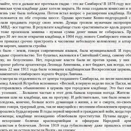
майте, что и дальше все протекало гладко - это же Симбирск! В 1878 году вс
тлянская чума кладбище даже хотели закрыть. Но пока создавали комиссию и 
лезнь уже была побеждена. Потом встал вопрос о расширении кладбища. Пл
положится по обе стороны шоссе. Однако крестьяне Конно-подгородной 
лали продавать городу свою землю. Думцы грозили мужичкам экспропри
 МВД - все тщетно. В результате кладбище стало «растягиваться» вдоль дороги
тоже произошла заминка - нужная сумма денег никак не собиралась. П
ез 30 лет после открытия кладбища, в 1904 году, нового Симбирского еписк
 он приказал срочно пристроить к часовенке небольшую колоколенку и алтар
зли кирпич, закипела стройка.
о было - земля, говоря современным языком, была муниципальной. И горо
ладыке строительство. Тот бушевал, жаловался в Святейший Синод, самому об
ву, но безуспешно. Нет, городские власти были не против храма, у них
роект работы архитектора Леонида Анненкова, а вот бюджет, как всегда, ос
лишь 22 мая 1911 года была освящена кладбищенская Воскресенская церковь,
знаменитого симбирского зодчего Федора Ливчака.
есмотря на отдаленность от центра тогдашнего Симбирска, по весне наполнял
евед Алексей Ястребов вспоминал: «Весной, в первую неделю после Пасхи, м
отправлялись обыкновенно в церковь при городском кладбище. Это был еж
 усопших. …Большею частью в этот день бывала хорошая погода. Жители
вения шли на кладбище, как на прогулку. И действительно, там было немал
молодежь, конечно, больше всего думающая о жизни, а не о смерти, по-свое
енно говоря, траурный день, так не вяжущийся с весенним обновлением природ
прошлись будьдозерами В годы первой мировой и гражданской войн, когда гор
беженцы, кладбище неожиданно облюбовали проститутки. Путаны щедро 
нехорошие болячки красноармейцам и офицерам Народной арм
алистам и белочехам. Летом 1919 года губисполкому даже пришлось отла
зить их на остров посреди Волги - на сенокос.