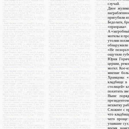
случай.
Двое жулико
награбленно
пригубили из
Бедолаги, бр
«призрака».
А «загробный
могилы и пр
утолив похме
обнаружили е
«Не позорьт
ощутило губ
Юрия Горяче
церкви, рек
могил. Кое-к
мнение боль
Храмцова: «
кладбище в 
столицей» к
похитить зве
Ныне поряд
президентом
нехватку раб
Сложнее с п
что кладбищ
чего проще:
упавшие сухи
время, наме