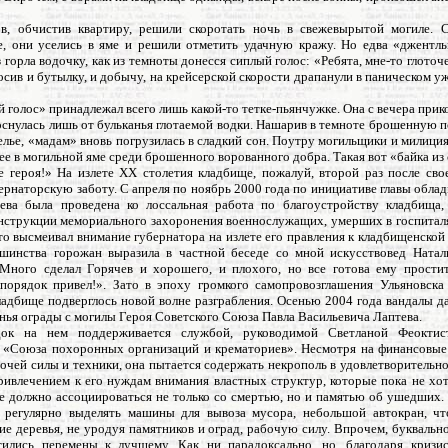
в, обчистив квартиру, решили скоротать ночь в свежевырытой могиле. 
е, они уселись в яме и решили отметить удачную кражу. Но едва «джентл
 горла водочку, как из темноты донесся сиплый голос: «Ребята, мне-то глоточе
осив и бутылку, и добычу, на крейсерской скорости драпанули в паническом у
 голос» принадлежал всего лишь какой-то тетке-пьянчужке. Она с вечера прик
оснулась лишь от бульканья глотаемой водки. Нашарив в темноте брошенную п
лье, «мадам» вновь погрузилась в сладкий сон. Поутру могильщики и милици
е в могильной яме среди брошенного ворованного добра. Такая вот «байка из 
е героя!» На излете XX столетия кладбище, пожалуй, второй раз после сво
ернаторскую заботу. С апреля по ноябрь 2000 года по инициативе главы обла
ва была проведена ко лоссальная работа по благоустройству кладбища,
онструкции мемориального захоронения военнослужащих, умерших в госпитал
то высмеивал внимание губернатора на излете его правления к кладбищенской
шинства горожан выразила в частной беседе со мной искусствовед Натал
Много сделал Горячев и хорошего, и плохого, но все готова ему простит
порядок привел!». Зато в эпоху громкого самопровозглашения Ульяновска
ладбище подверглось новой волне разграбления. Осенью 2004 года вандалы д
нья ограды с могилы Героя Советского Союза Павла Васильевича Лаптева.
ок на нем поддерживается службой, руководимой Светланой Феоктист
 «Союза похоронных организаций и крематориев». Несмотря на финансовые
очей силы и техники, она пытается содержать некрополь в удовлетворительн
ривлечением к его нуждам внимания властных структур, которые пока не хот
е должно ассоциироваться не только со смертью, но и памятью об ушедших. 
 регулярно выделять машины для вывоза мусора, небольшой автокран, ч
е деревья, не уродуя памятников и оград, рабочую силу. Впрочем, буквальн
тились перемены к лучшему. Как ни парадоксально, но, благодаря кризис