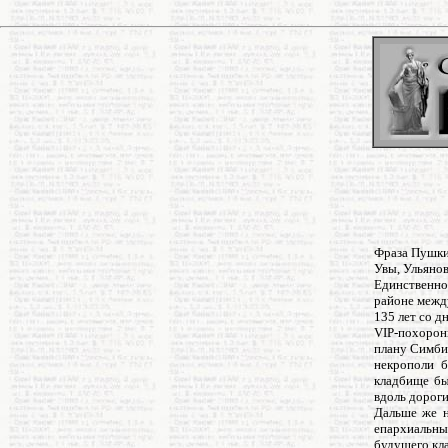
Фраза Пушки
Увы, Ульяно
Единственно
районе межд
135 лет со д
VIP-похорон
плану Симби
некрополи б
кладбище бы
вдоль дорог
Дальше же н
епархиальным
будущего кл