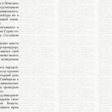
ех в Поволжье
подсчитывали
анировалось,
слободы ни в
ацией земли,
.
риехавшего в
опа Гурия это
ь. Составили
дские власти
ер-прокурору
 имелся свой
тавлял желать
 возведенная
ось народом.
ассы горожан
егодный день
 Симбирска в
о живописных
му проводила
ы».
од наводнили
дарили свою
ии Комуча,
вливать жриц