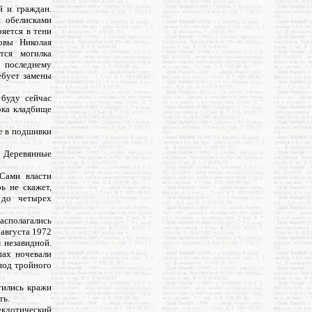
й и граждан.
 обелисками
яется в тени
овы Николая
тся могилка
 последнему
ебует замены
 буду сейчас
ока кладбище
е в подшивки
. Деревянные
Сами власти
ь не скажет,
 до четырех
асполагались
 августа 1972
 незавидной.
пах ночевали
под тройного
тились кражи
ть.
екдотический