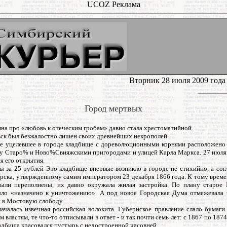
UCOZ Реклама
Вторник 28 июля 2009 года
Город мертвых
на про «любовь к отеческим гробам» давно стала хрестоматийной.
вск был безжалостно лишен своих древнейших некрополей.
е уцелевшее в городе кладбище с дореволюционными корнями расположено
у Старо% и Ново%Свияжскими пригородами и улицей Карла Маркса. 27 июля
ня его открытия.
ы за 25 рублей Это кладбище впервые возникло в городе не стихийно, а сог
рска, утвержденному самим императором 23 декабря 1866 года. К тому време
ыли переполнены, их давно окружала жилая застройка. По плану старое 
ло «назначено к уничтожению». А под новое Городская Дума отмежевала 
и в Мостовую слободу.
ачалась извечная российская волокита. Губернское правление слало бумаги
 властям, те что-то отписывали в ответ - и так почти семь лет: с 1867 по 1874
адбища красовался пустырь с недостроенной часовней.