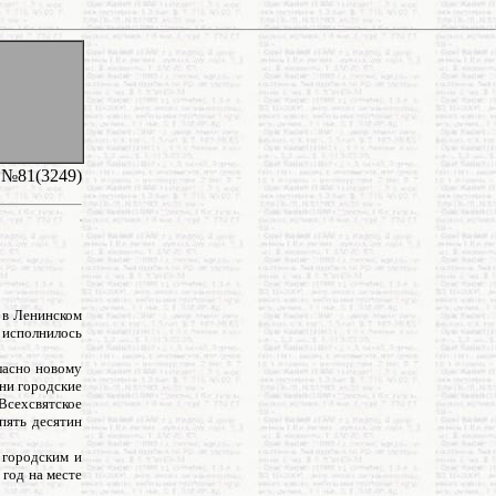
 №81(3249)
 в Ленинском
 исполнилось
ласно новому
ни городские
Всехсвятское
пять десятин
 городским и
 год на месте