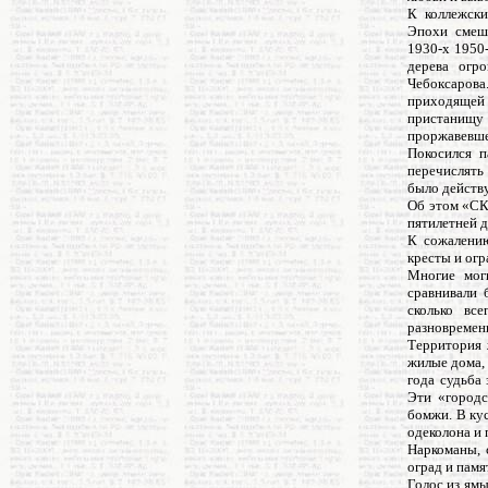
К коллежски
Эпохи смеш
1930-х 1950
дерева огр
Чебоксаров
приходящей
пристанищу 
проржавевше
Покосился п
перечислять
было дейст
Об этом «СК
пятилетней д
К сожалению
кресты и огр
Многие мог
сравнивали 
сколько вс
разновремен
Территория 
жилые дома, 
года судьба
Эти «городс
бомжи. В ку
одеколона и 
Наркоманы, 
оград и памя
Голос из ям