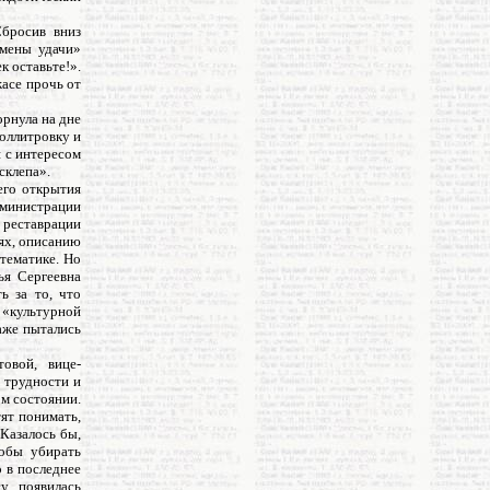
Сбросив вниз
ьмены удачи»
к оставьте!».
жасе прочь от
орнула на дне
оллитровку и
я с интересом
склепа».
его открытия
дминистрации
 реставрации
ях, описанию
 тематике. Но
ья Сергеевна
ь за то, что
 «культурной
аже пытались
овой, вице-
 трудности и
ом состоянии.
ят понимать,
Казалось бы,
тобы убирать
о в последнее
у, появилась