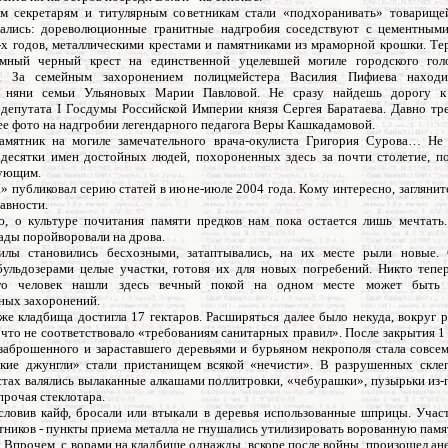
м секретарям и титулярным советникам стали «подхоранивать» товарище
ались: дореволюционные гранитные надгробия соседствуют с цементными
-х годов, металлическими крестами и памятниками из мраморной крошки. Тер
омный черный крест на единственной уцелевшей могиле городского гол
а. За семейным захоронением полицмейстера Василия Пифиева находи
 няни семьи Ульяновых Марии Павловой. Не сразу найдешь дорогу к
депутата I Госдумы Российской Империи князя Сергея Баратаева. Давно тр
е фото на надгробии легендарного педагога Веры Кашкадамовой.
амятник на могиле замечательного врача-окулиста Григория Сурова… Не
 десятки имен достойных людей, похороненных здесь за почти столетие, п
вующим.
» публиковал серию статей в июне-июле 2004 года. Кому интересно, заглянит
авности.
, о культуре почитания памяти предков нам пока остается лишь мечтать
ады поройворовали на дрова.
илы становились бесхозными, затаптывались, на их месте рыли новые. 
бульдозерами целые участки, готовя их для новых погребений. Никто тепер
его человек нашли здесь вечный покой на одном месте может быть
ных захоронений.
же кладбища достигла 17 гектаров. Расширяться далее было некуда, вокруг р
что не соответствовало «требованиям санитарных правил». После закрытия 1
 заброшенного и зараставшего деревьями и бурьяном некрополя стала совсем
кие джунгли» стали пристанищем всякой «нечисти». В разрушенных скле
стах валялись вылаканные алкашами поллитровки, «чебурашки», пузырьки из-
прочая стеклотара.
словив кайф, бросали или втыкали в деревья использованные шприцы. Учас
тников - пункты приема металла не гнушались утилизировать ворованную памя
ы Впрочем, с ворами на кладбище однажды, вскоре после войны, произошел ан