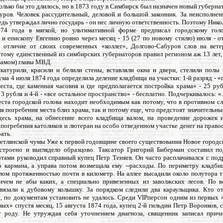
колько бы это длилось, но в 1873 году в Симбирск был назначен новый губерна
уров. Человек рассудительный, деловой и большой законник. За неисполне
ведь утверждал лично государь - он нес личную ответственность. Поэтому Ник
74 года в мягкой, но ультимативной форме предписал городскому гол
 и епископу Евгению ровно через месяц - 15 (27 по новому стилю) июля - о
 отличие от своих современных «коллег», Долгово-Сабуров слов на вете
этому единственный из симбирских губернаторов правил регионом аж 13 лет, 
замом) главы МВД.
атурили, красили и белили стены, вставляли окна и двери, стелили полы 
ма 4 июля 1874 года определила деление кладбища на участки: 1-й разряд - 
еста, где каменная часовня и где предполагается постройка храма» - 25 руб
- 3 рубля и 4-й - «все остальное пространство» - бесплатно. Подчеркивалось: «.
места городской голова находит необходимым как потому, что в противном с
я погребения места близ храма, так и потому еще, что предстоят значительн
десь храма, на обнесение всего кладбища валом, на проведение дорожек 
 погребения католиков и лютеран на особо отведенном участке денег на прав
ать.
ветлянской чумы Уже к первой годовщине своего существования Новое городс
строено и выглядело образцово. Таксатор Григорий Биберман составил 
ботами руководил справный купец Петр Теняев. Он часто расплачивался с под
о кармана, а управа потом возмещала ему --расходы. По периметру кладб
алом протяженностью почти в километр. На аллее высадили около полутора т
ичем не абы каких, а специально привезенных из заволжских лесов. По 
вязали к дубовому колышку. За порядком следили два караульщика. Кто о
, по документам установить не удалось. Среди VIPперсон одним из первых «
ых» спустя месяц, 15 августа 1874 года, купец 2-й гильдии Петр Воронков,
т роду. Не утруждая себя уточнением диагноза, священник записал прич
.