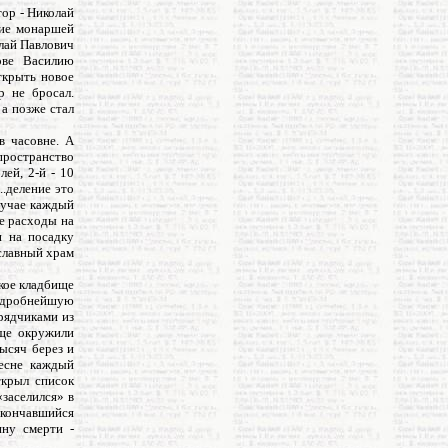
тор - Николай
ние монаршей
олай Павлович
ове Василию
ткрыть новое
р не бросал.
а позже стал
в часовне. А
«пространство
лей, 2-й - 10
..деление это
лучае каждый
ые расходы на
и на посадку
ославный храм
кое кладбище
подробнейшую
рядчиками из
ище окружили
ысяч берез и
весне каждый
ткрыл список
заселился» в
 скончавшийся
ину смерти -