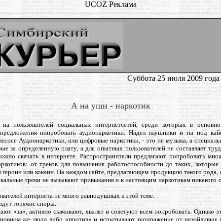
UCOZ Реклама
Суббота 25 июля 2009 года
А на уши - наркотик
 на пользователей социальных интернетсетей, среди которых в основно
 предложения попробовать аудионаркотики. Надел наушники и ты под ка
есосе Аудионаркотики, или цифровые наркотики, - это не музыка, а специаль
рые за определенную плату, а для опытных пользователей не составляет труд
можно скачать в интернете. Распространители предлагают попробовать мно
ркотиков: от треков для повышения работоспособности до таких, которые
и героин или кокаин. На каждом сайте, предлагающем продукцию такого рода, 
ыкальные треки не вызывают привыкания и к настоящим наркотикам никакого 
вателей интернета не много равнодушных к этой теме.
идут горячие споры.
ают «за», активно скачивают, хвалят и советуют всем попробовать. Однако э
сновном же люди либо «против» и испытывают раздражение от назойливых