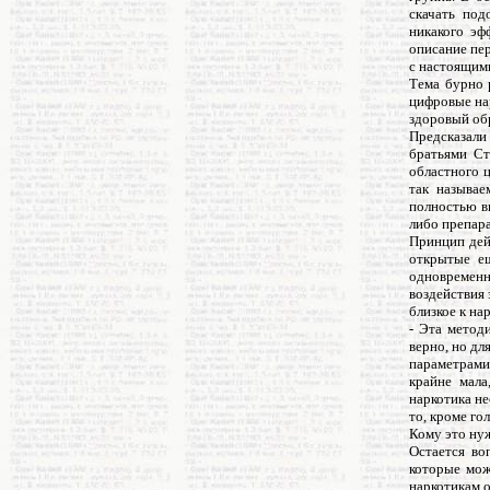
скачать под
никакого эф
описание пер
с настоящим
Тема бурно 
цифровые нар
здоровый обр
Предсказали
братьями Ст
областного 
так называе
полностью в
либо препара
Принцип дей
открытые е
одновременн
воздействия 
близкое к на
- Эта метод
верно, но дл
параметрами
крайне мала
наркотика не
то, кроме го
Кому это ну
Остается во
которые мож
наркотикам 