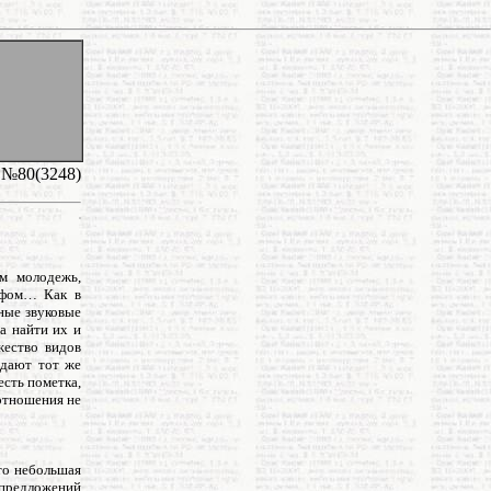
 №80(3248)
м молодежь,
йфом… Как в
ные звуковые
а найти их и
жество видов
 дают тот же
есть пометка,
отношения не
то небольшая
 предложений