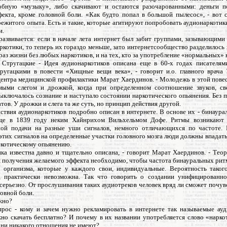
обную «музыку», либо скачивают и остаются разочарованными: деньги п
фекта, кроме головной боли. «Как будто попал в большой пылесос», - вот 
ежитого опыта. Есть и такие, которые агитируют попробовать аудионаркотик
и.
развивается: если в начале лета интернет был забит группами, зазывающими
котики, то теперь их гораздо меньше, зато интернетсообщество разделилось н
аз жизни без любых наркотиков, и на тех, кто за употребление «нормальных» 
 Стругацкие - Идея аудионаркотиков описана еще в 60-х годах писателям
ругацкими в повести «Хищные вещи века», - говорит и.о. главного врача 
центра медицинской профилактики Марат Хаердинов. - Молодежь в этой повес
мыми слегом и дрожкой, когда при определенном соотношение звуков, св
ыключалось сознание и наступало состоянии наркотического опьянения. Без п
тов. У дрожки и слега та же суть, но принцип действия другой.
ствия аудионаркотиков подробно описан в интернете. В основе их - бинаура
ще в 1839 году неким Хайнрихом Вильхельмом Дофе. Ритмы возникают в
ой подачи на разные уши сигналов, немного отличающихся по частоте. 
этих сигналов на определенные участки головного мозга люди должны впадать
ркотическому опьянению.
ика известна давно и тщательно описана, - говорит Марат Хаердинов. - Теор
я получения желаемого эффекта необходимо, чтобы частота бинауральных рит
 организма, которые у каждого свои, индивидуальные. Вероятность таког
, практически невозможна. Так что говорить о создании унифицированно
серьезно. От прослушивания таких аудиотреков человек вряд ли сможет почув
ловной боли.
жно?
прос - кому и зачем нужно рекламировать в интернете так называемые ауд
но скачать бесплатно? И почему в их названии употребляется слово «наркот
они никакого отношения не имеют?