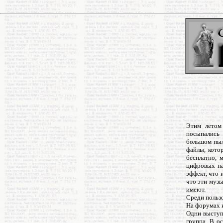
Этим летом
посыпались
большом пыл
файлы, кото
бесплатно, 
цифровых на
эффект, что 
что эти муз
имеют.
Среди пользо
На форумах 
Одни выступ
группа. В о