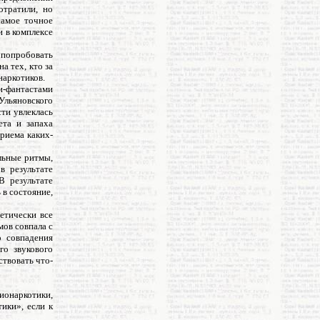
отратили, но
самое точное
и в комплексе
 попробовать
а тех, кто за
наркотиков.
и-фантастами
Ульяновского
ти увлеклась
ета и запаха
риема каких-
льные ритмы,
 результате
В результате
 в состояние,
етически все
мов совпала с
о совпадения
го звукового
ствовать что-
ионаркотики,
ики», если к