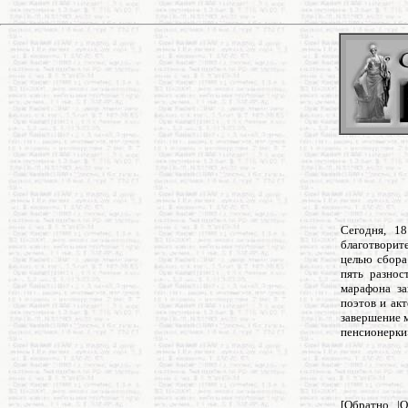
Сегодня, 1
благотворит
целью сбора
пять разнос
марафона за
поэтов и ак
завершение м
пенсионерки
[
Обратно...
|
О