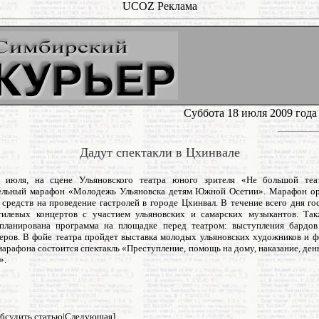
UCOZ Реклама
Суббота 18 июля 2009 года
Дадут спектакли в Цхинвале
8 июля, на сцене Ульяновского театра юного зрителя «Не большой теа
ельный марафон «Молодежь Ульяновска детям Южной Осетии». Марафон ор
 средств на проведение гастролей в городе Цхинвал. В течение всего дня го
тилевых концертов с участием ульяновских и самарских музыкантов. Та
планирована программа на площадке перед театром: выступления бардов
теров. В фойе театра пройдет выставка молодых ульяновских художников и ф
арафона состоится спектакль «Преступление, помощь на дому, наказание, ден
».
бсудить статью
|
Следующая
]