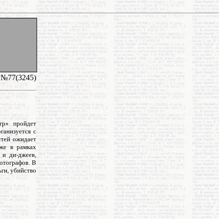
 №77(3245)
тр» пройдет
ганизуется с
стей ожидает
кже в рамках
 и ди-джеев,
отографов. В
ьги, убийство