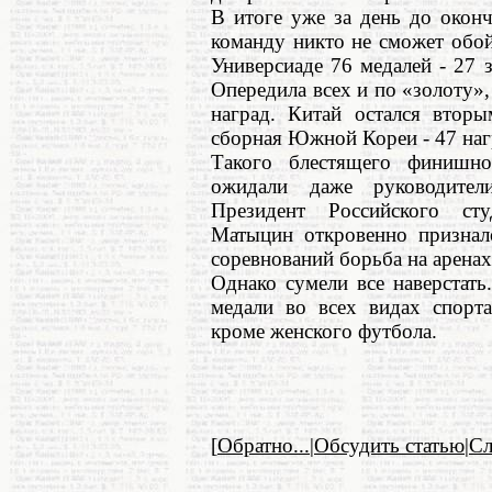
В итоге уже за день до окон
команду никто не сможет обой
Универсиаде 76 медалей - 27 
Опередила всех и по «золоту»,
наград. Китай остался вторы
сборная Южной Кореи - 47 нагр
Такого блестящего финишн
ожидали даже руководител
Президент Российского ст
Матыцин откровенно призналс
соревнований борьба на аренах
Однако сумели все наверстать
медали во всех видах спорта
кроме женского футбола.
[
Обратно...
|
Обсудить статью
|
С