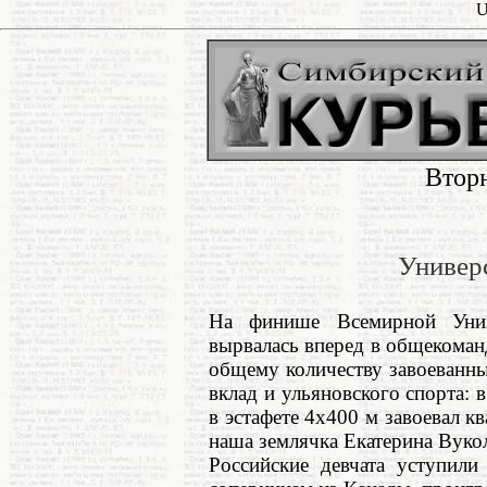
U
Вторн
Универ
На финише Всемирной Унив
вырвалась вперед в общекоманд
общему количеству завоеванны
вклад и ульяновского спорта: 
в эстафете 4х400 м завоевал кв
наша землячка Екатерина Вуко
Российские девчата уступили