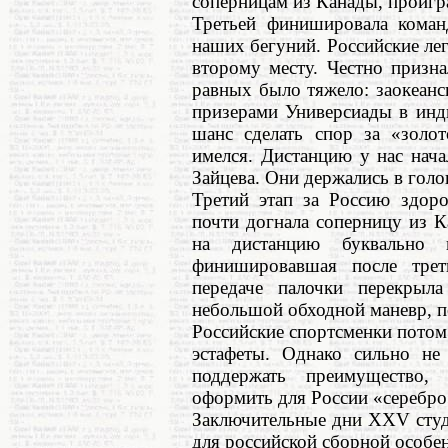
соперницам из Канады, проигр
Третьей финишировала команд
наших бегуний. Российские ле
второму месту. Честно призна
равных было тяжело: заокеанс
призерами Универсиады в инд
шанс сделать спор за «золот
имелся. Дистанцию у нас нач
Зайцева. Они держались в голов
Третий этап за Россию здор
почти догнала соперницу из К
на дистанцию буквально 
финишировавшая после трет
передаче палочки перекрыла
небольшой обходной маневр, п
Российские спортсменки потом 
эстафеты. Однако сильно не 
поддержать преимущество,
оформить для России «серебро»
Заключительные дни XXV студ
для российской сборной особе