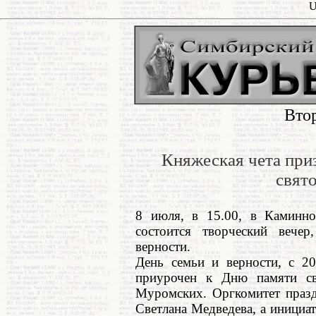
U
Вто
Княжеская чета при
свят
8 июля, в 15.00, в Каминно
состоится творческий веч
верности.
День семьи и верности, с 2
приурочен к Дню памяти с
Муромских. Оргкомитет празд
Светлана Медведева, а инициа