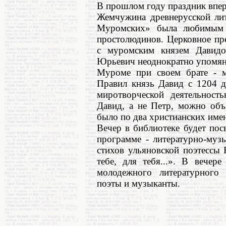
В прошлом году праздник впер
Жемчужина древнерусской ли
Муромских» была любимым 
простолюдинов. Церковное пр
с муромским князем Давид
Юрьевич неоднократно упомяну
Муроме при своем брате - 
Правил князь Давид с 1204 д
миротворческой деятельност
Давид, а не Петр, можно объ
было по два христианских име
Вечер в библиотеке будет по
программе - литературно-муз
стихов ульяновской поэтессы
тебе, для тебя...». В вечер
молодежного литературного 
поэты и музыканты.