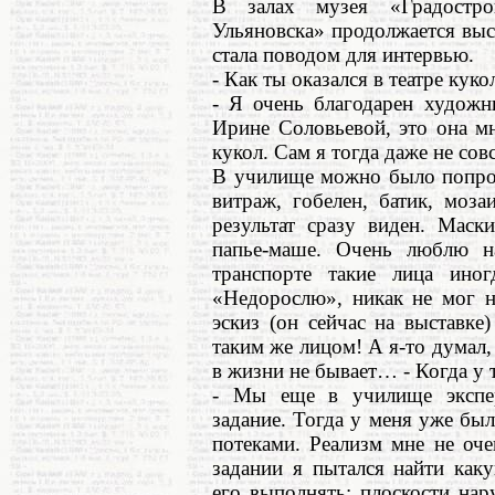
В залах музея «Градостро
Ульяновска» продолжается выс
стала поводом для интервью.
- Как ты оказался в театре куко
- Я очень благодарен художн
Ирине Соловьевой, это она мн
кукол. Сам я тогда даже не сов
В училище можно было попроб
витраж, гобелен, батик, моз
результат сразу виден. Маск
папье-маше. Очень люблю н
транспорте такие лица иног
«Недорослю», никак не мог н
эскиз (он сейчас на выставк
таким же лицом! А я-то думал,
в жизни не бывает… - Когда у 
- Мы еще в училище экспер
задание. Тогда у меня уже был
потеками. Реализм мне не оч
задании я пытался найти как
его выполнять: плоскости на