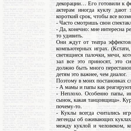
декорации… Его готовили к фе
актерам иногда куклу дают 
короткий срок, чтобы все возм
- Часто смотришь свои спектак
- Да, конечно: мне интересна р
то удивить.
Они ждут от театра эффектов
компьютерных играх. (Кстати,
светящиеся палочки, мечи, кот
зал все это приносят, это с
должно быть много перестанов
детям это важнее, чем диалог.
Поэтому в моих постановках с
- А мамы и папы как реагирую
- Неплохо. Особенно папы, и
сынок, какая танцовщица». Ку
почему-то.
- Куклы всегда считались иг
легенды об оживающих куклах
между куклой и человеком, ко