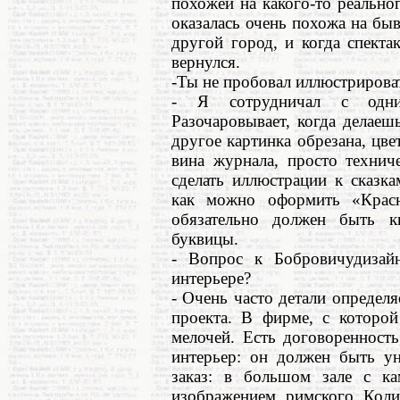
похожей на какого-то реально
оказалась очень похожа на быв
другой город, и когда спекта
вернулся.
-Ты не пробовал иллюстрирова
- Я сотрудничал с одни
Разочаровывает, когда делаешь
другое картинка обрезана, цве
вина журнала, просто технич
сделать иллюстрации к сказк
как можно оформить «Крас
обязательно должен быть к
буквицы.
- Вопрос к Бобровичудизай
интерьере?
- Очень часто детали определя
проекта. В фирме, с которой
мелочей. Есть договоренност
интерьер: он должен быть у
заказ: в большом зале с к
изображением римского Коли