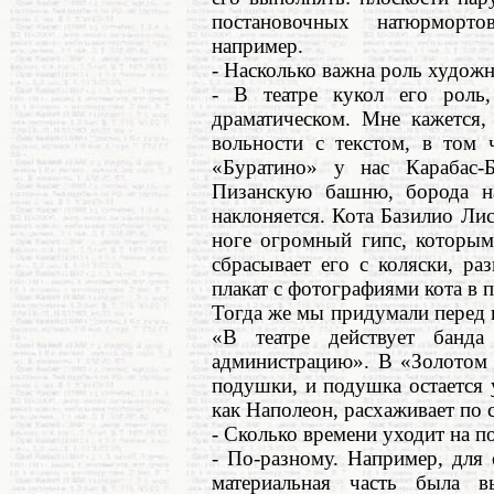
постановочных натюрморто
например.
- Насколько важна роль художн
- В театре кукол его роль
драматическом. Мне кажется,
вольности с текстом, в том 
«Буратино» у нас Карабас-Б
Пизанскую башню, борода на
наклоняется. Кота Базилио Лис
ноге огромный гипс, которым
сбрасывает его с коляски, ра
плакат с фотографиями кота в 
Тогда же мы придумали перед 
«В театре действует банда
администрацию». В «Золотом 
подушки, и подушка остается у
как Наполеон, расхаживает по 
- Сколько времени уходит на п
- По-разному. Например, для
материальная часть была 