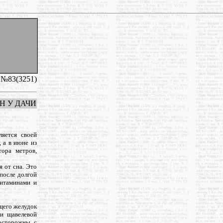
а №83(3251)
Н У ДАЧИ
ляется своей
 а в июне из
ора метров,
 от сна. Это
после долгой
витаминами и
щего желудок
 и щавелевой
 осторожны с