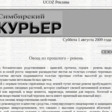
UCOZ Реклама
Суббота 1 августа 2009 год
СЕЗО
Овощ из прошлого - ревень
 ботанических родственников - щавелей, гречихи, горцев - ревень выде
ю и силой роста: широкие раскидистые листья на толстых сочных черешках,
озетки листьев поднимаются толстые прочные стебли высотой до полут
пушистыми метелками белых цветов.
ой с первым теплом спрятанные под землей тугие почки ревеня пробуждаются
ых ранних овощных растений, которое снабжает свежей витаминной зеленью 
 или вареный, в виде компота, мармелада, начинки для пирога, богатый 
и веществами толстый черенок листа имеет приятный кисловатый вкус.
тся своими лекарственными свойствами.
о рекомендуют в качестве средства, стимулирующего пищеварение и защищаю
ворных микроорганизмов, что связано с высоким содержанием яблочной
и, чей организм склонен к образованию камней в почках, должны быть