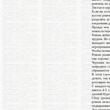
ревенем, но 
Листья в сы
Если вы хоти
кустов реве
разделять к
плодовыми д
Прежде чем 
покоя он пер
Ревень люби
прудом. Но о
выпадает мн
перепревшим
Чтобы почва 
Ревень разм
ему хорошо у
Черешки не
повредить с
обрываются н
В этом случ
делать, так
регулярно по
С каждого ку
имеете 4-5 
урожай буде
Сбор урожая
ревень нель
подкармлива
Это укрепляе