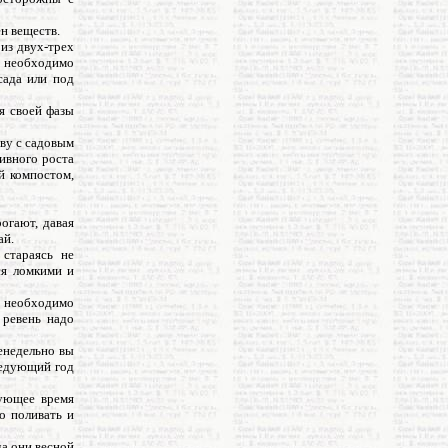
н веществ.
 из двух-трех
т необходимо
сада или под
я своей фазы
ву с садовым
сивного роста
й компостом,
огают, давая
ай.
стараясь не
ся ломкими и
у необходимо
 ревень надо
женедельно вы
ледующий год
дующее время
о поливать и
да они весной