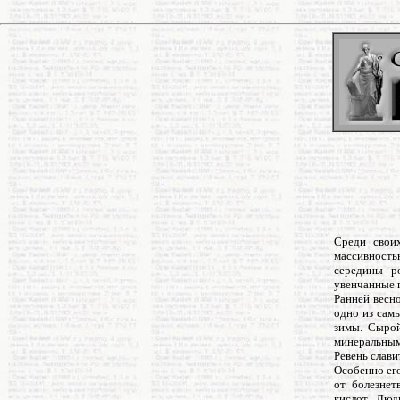
Среди своих
массивность
середины р
увенчанные 
Ранней весн
одно из сам
зимы. Сырой
минеральным
Ревень слави
Особенно ег
от болезнет
кислот. Люд