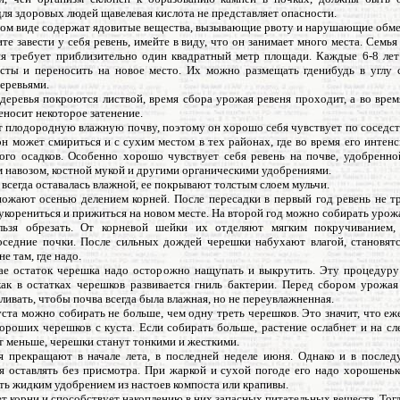
для здоровых людей щавелевая кислота не представляет опасности.
ром виде содержат ядовитые вещества, вызывающие рвоту и нарушающие обме
те завести у себя ревень, имейте в виду, что он занимает много места. Семья
ня требует приблизительно один квадратный метр площади. Каждые 6-8 ле
усты и переносить на новое место. Их можно размещать гденибудь в углу 
еревьями.
деревья покроются листвой, время сбора урожая ревеня проходит, а во врем
еносит некоторое затенение.
т плодородную влажную почву, поэтому он хорошо себя чувствует по соседст
н может смириться и с сухим местом в тех районах, где во время его интен
ого осадков. Особенно хорошо чувствует себя ревень на почве, удобренно
 навозом, костной мукой и другими органическими удобрениями.
всегда оставалась влажной, ее покрывают толстым слоем мульчи.
ножают осенью делением корней. После пересадки в первый год ревень не тр
корениться и прижиться на новом месте. На второй год можно собирать урож
льзя обрезать. От корневой шейки их отделяют мягким покручиванием, 
оседние почки. После сильных дождей черешки набухают влагой, становят
е там, где надо.
ае остаток черешка надо осторожно нащупать и выкрутить. Эту процедур
 как в остатках черешков развивается гниль бактерии. Перед сбором урожая
ливать, чтобы почва всегда была влажная, но не переувлажненная.
ста можно собирать не больше, чем одну треть черешков. Это значит, что е
хороших черешков с куста. Если собирать больше, растение ослабнет и на с
т меньше, черешки станут тонкими и жесткими.
 прекращают в начале лета, в последней неделе июня. Однако и в после
зя оставлять без присмотра. При жаркой и сухой погоде его надо хорошеньк
ть жидким удобрением из настоев компоста или крапивы.
т корни и способствует накоплению в них запасных питательных веществ. Тог