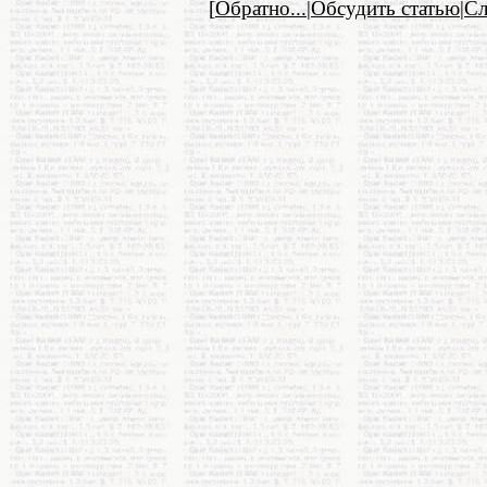
[
Обратно...
|
Обсудить статью
|
С