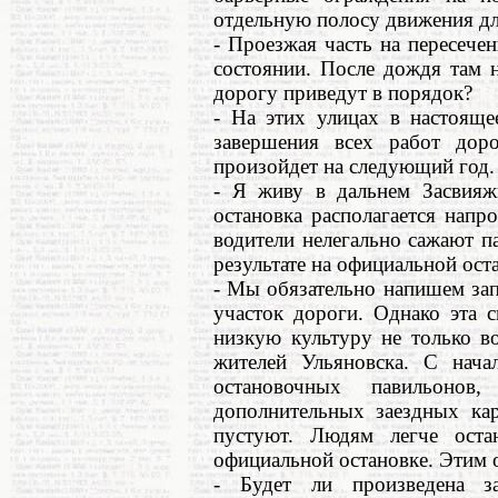
отдельную полосу движения дл
- Проезжая часть на пересеч
состоянии. После дождя там 
дорогу приведут в порядок?
- На этих улицах в настояще
завершения всех работ доро
произойдет на следующий год.
- Я живу в дальнем Засвияж
остановка располагается нап
водители нелегально сажают п
результате на официальной ост
- Мы обязательно напишем за
участок дороги. Однако эта 
низкую культуру не только в
жителей Ульяновска. С нач
остановочных павильоно
дополнительных заездных кар
пустуют. Людям легче оста
официальной остановке. Этим 
- Будет ли произведена з