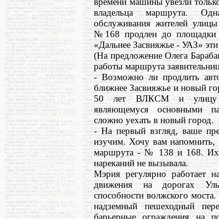
времени машины увезли только
владельца маршрута. Одн
обслуживания жителей улицы
№168 продлен до площадки 
«Дальнее Засвияжье - УАЗ» эт
(На предложение Олега Бараба
работы маршрута заявительница
- Возможно ли продлить ав
ближнее Засвияжье и новый гор
50 лет ВЛКСМ и улицу П
являющемуся основными па
сложно уехать в новый город.
- На первый взгляд, ваше пр
изучим. Хочу вам напомнить, 
маршрута - № 138 и 168. Их 
нареканий не вызывала.
Мэрия регулярно работает на
движения на дорогах Уль
способности волжского моста. 
надземный пешеходный перех
барьерные ограждения на п