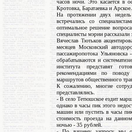
часов ночи. Это касается в о
Кротовка, Баратаевка и Арское.
На протяжении двух недель
встречались со специалист
оптимальное решение вопроса
специалисты мэрии рассказали
Вячеслав Тютьков акцентиров
месяцев Московский автодор
пассажиропотока Ульяновска 
обрабатываются и систематиз
института представят гот
рекомендациями по поводу
маршрутов общественного тра
К сожалению, многие сотруд
представлялись.
- В село Тетюшское ездит мар
однако в часы пик этого недо
машин или пустить в часы пи
стоимость проезда на данном
ночью - 35 рублей.
- По вашему запросу мы ор