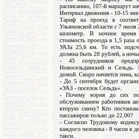
расписанию, 107-й маршрут нач
Интервал движения - 10-15 мин
Тариф на проезд в соответс
Ульяновской области с 7 июля 2
километр. В ночное время 
стоимость проезда в 1,5 раза
УАЗа 25,6 км. То есть подсч
должна быть 28 рублей, а ночь
- 45 сотрудников предп
Новосельдинский и Сельдь.
домой. Скоро начнется зима, к
- До 5 сентября будет орган
«УАЗ - поселок Сельдь».
- Почему мэрия до сих по
обслуживанием работников авт
вторую смену? Кто постанов
пассажиров только до 22.00?
- Согласно Трудовому кодекс
каждого человека - 8 часов в д
такси.