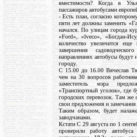
вместимости? Когда в Улья
пассажиров автобусами европей
- Есть план, согласно которо
пяти лет должны заменить «Г
начался. По улицам города ку
«Ford», «Iveco», «Богдан-Ис
количество увеличится еще
завершения садоводческог
направлениях автобусы будут 
городу.
С 15.00 до 16.00 Вячеслав Т
чем на 30 вопросов работник
заместитель мэра предло
«Транспортный уголок», где 
городских перевозок. Там же 
свои предложения и замечания
Таким образом, будет налаж
заводчанами.
Кстати С 29 августа по 1 сент
проверили работу автобус