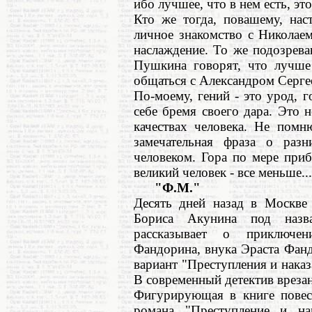
ибо лучшее, что в нем есть, это
Кто же тогда, повашему, нас
личное знакомство с Николае
наслаждение. То же подозрев
Пушкина говорят, что лучше 
общаться с Александром Серге
По-моему, гений - это урод, 
себе бремя своего дара. Это 
качествах человека. Не помн
замечательная фраза о раз
человеком. Гора по мере приб
великий человек - все меньше...
"Ф.М."
Десять дней назад в Москве 
Бориса Акунина под назв
рассказывает о приключен
Фандорина, внука Эраста Фан
вариант "Преступления и наказ
В современный детектив вреза
Фигурирующая в книге повест
романа "Преступление и нак