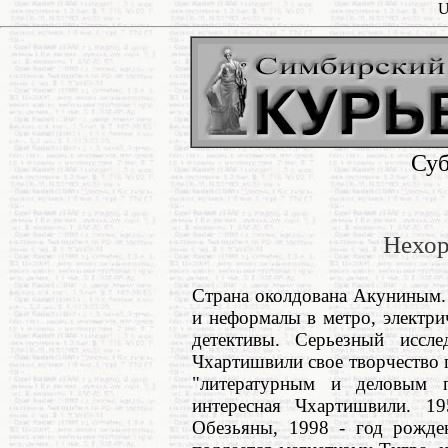
U
Суб
Нехор
Страна околдована Акуниным.
и неформалы в метро, электри
детективы. Серьезный иссле
Чхартишвили свое творчество
"литературным и деловым п
интересная Чхартишвили. 1
Обезьяны, 1998 - год рожде