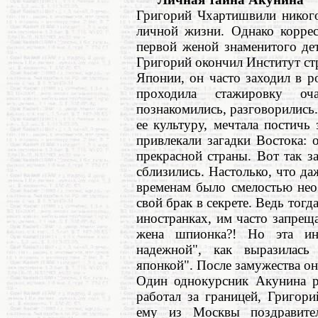
Григорий Чхартишвили никого
личной жизни. Однако коррес
первой женой знаменитого де
Григорий окончил Институт ст
Японии, он часто заходил в ро
проходила стажировку оча
познакомились, разговорились
ее культуру, мечтала постич
привлекали загадки Востока: 
прекрасной страны. Вот так з
сблизились. Настолько, что да
временам было смелостью нео
свой брак в секрете. Ведь тогд
иностранках, им часто запреща
жена шпионка?! Но эта ин
надежной", как выразилась 
японкой". После замужества он
Один однокурсник Акунина ра
работал за границей, Григор
ему из Москвы поздравител