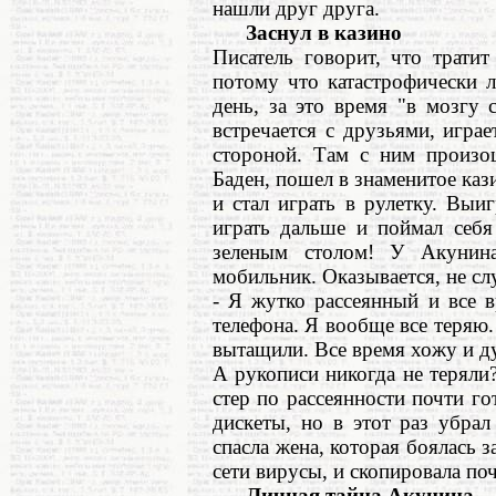
нашли друг друга.
Заснул в казино
Писатель говорит, что трати
потому что катастрофически 
день, за это время "в мозгу 
встречается с друзьями, игра
стороной. Там с ним произо
Баден, пошел в знаменитое каз
и стал играть в рулетку. Выи
играть дальше и поймал себя
зеленым столом! У Акунина
мобильник. Оказывается, не сл
- Я жутко рассеянный и все 
телефона. Я вообще все теряю
вытащили. Все время хожу и ду
А рукописи никогда не теряли
стер по рассеянности почти го
дискеты, но в этот раз убрал
спасла жена, которая боялась з
сети вирусы, и скопировала поч
Личная тайна Акунина