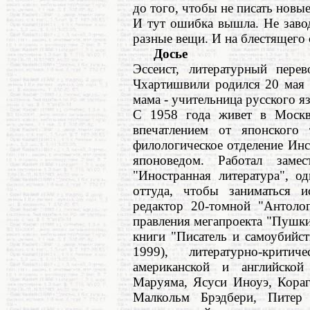
до того, чтобы не писать новые
И тут ошибка вышла. Не завод
разные вещи. И на блестящего 
Досье
Эссеист, литературный пере
Чхартишвили родился 20 мая 1
мама - учительница русского я
С 1958 года живет в Моск
впечатлением от японского 
филологическое отделение Ин
японоведом. Работал замес
"Иностранная литература", о
оттуда, чтобы заниматься и
редактор 20-томной "Антолог
правления мегапроекта "Пушки
книги "Писатель и самоубийст
1999), литературно-крити
американской и английско
Маруяма, Ясуси Иноуэ, Кораг
Малкольм Брэдбери, Питер 