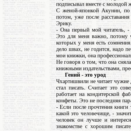
подписывал вместе с молодой 
С женой-японкой Акунин, по 
потом, уже после расставани
Эрику.
- Она первый мой читатель, -
Это для меня важно, потому 
которых у меня есть сомнения
дело швах, не годится, надо п
мои книжки, она профессионал
Не говоря о том, что она сняла
книжными издательствами, прес
Гений - это урод
Чхартишвили не читает чужие д
стал писать. Считает это сов
работает на кондитерской фаб
конфеты. Это не последняя пар
- Если после прочтения книги 
какой это человечище, - значи
человек он лучше и интересн
знакомстве с хорошим писате