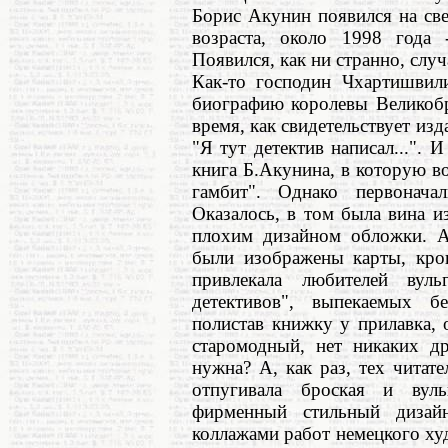
Борис Акунин появился на св
возраста, около 1998 года -
Появился, как ни странно, случ
Как-то господин Чхартишвили
биографию королевы Великобр
время, как свидетельствует изд
"Я тут детектив написал...". 
книга Б.Акунина, в которую в
гамбит". Однако первонача
Оказалось, в том была вина и
плохим дизайном обложки. Ал
были изображены карты, кров
привлекала любителей вул
детективов", выпекаемых б
полистав книжку у прилавка, 
старомодный, нет никаких др
нужна? А, как раз, тех читате
отпугивала броская и вул
фирменный стильный дизай
коллажами работ немецкого худ