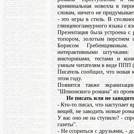
криминальная новелла в пери
словам, ничего не придумывает
- это игры в стиль. В столкно
глянцевогламурного языка с яз
Презентация была устроена с
топором, золотым перстнем 
Борисом Гребенщиковым
интерактивными штучками: 
викторинами, тестами и кон
умным читателям в виде ППП (
Писатель сообщил, что новая 
этом году.
Появятся также экранизац
"Шпионского романа" из проек
Не писать или не заводит
- Кто-то писал, что наступает 
вещей, не заводить новые рома
У вас оно не на ступило? - сп
газеты".
- Не ссориться с друзьями, - д