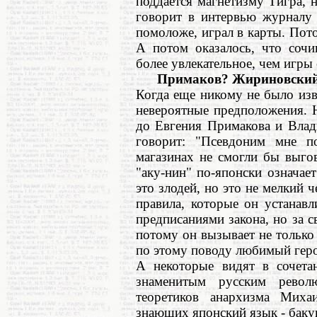
поддается магнетизму Тигра, 
говорит в интервью журналу 
помоложе, играл в карты. Пото
А потом оказалось, что сочи
более увлекательное, чем игры 
Примаков? Жириновски
Когда еще никому не было изв
невероятные предположения. 
до Евгения Примакова и Вла
говорит: "Псевдоним мне п
магазинах не смогли бы выг
"аку-нин" по-японски означает
это злодей, но это не мелкий ч
правила, которые он устанавл
предписаниями закона, но за с
потому он вызывает не только н
по этому поводу любимый гер
А некоторые видят в сочета
знаменитым русским рево
теоретиков анархизма Миха
знающих японский язык - баку