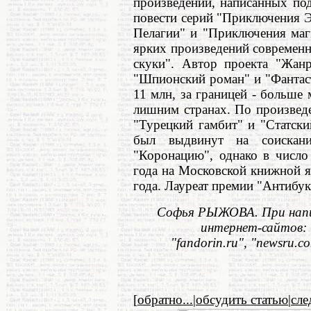
произведений, написанных по
повести серий "Приключения 
Пелагии" и "Приключения маги
ярких произведений современн
скуки". Автор проекта "Жанр
"Шпионский роман" и "Фантас
11 млн, за границей - больше
лишним странах. По произвед
"Турецкий гамбит" и "Статск
был выдвинут на соискани
"Коронацию", однако в число
года на Московской книжной я
года. Лауреат премии "Антибук
Софья РЫЖОВА. При напи
интернет-сайтов: "ra
"fandorin.ru", "newsru.com
[
обратно...
|
обсудить статью
|
сл