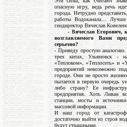
Эти силы, как считают знак
опасную игру, ведь речь ид
города. Нетрудно представить
работы Водоканала… Лучше д
гендиректор Вячеслав Ковелен
- Вячеслав Егорович, к ч
возглавляемого Вами пре
серьезно?
- Приведу простую аналогию. 
трех китах, Ульяновск - н
«Теплоком», «Теплосеть» и «
предприятий невозможно под
городе. Они не просто жизнео
пытается в первую очередь у
либо страну? Ее инфрастру
предприятия. Хоть Ливан во
станции, мосты и источники
массовой информации.
И наш город от катастроф
достаточно выйти из строя во
будут страшными.