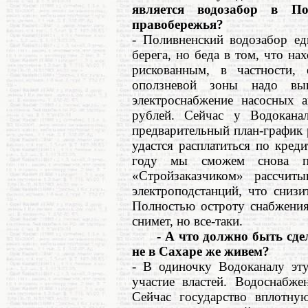
является водозабор в П
правобережья?
- Поливненский водозабор ед
берега, но беда в том, что на
рискованным, в частности, 
оползневой зоны надо вы
электроснабжение насосных а
рублей. Сейчас у Водокана
предварительный план-график 
удастся расплатиться по кред
году мы сможем снова пр
«Стройзаказчиком» рассчит
электроподстанций, что снизи
Полностью остроту снабжения
снимет, но все-таки.
- А что должно быть сдел
не в Сахаре же живем?
- В одиночку Водоканалу эт
участие властей. Водоснабжен
Сейчас государство вплотную