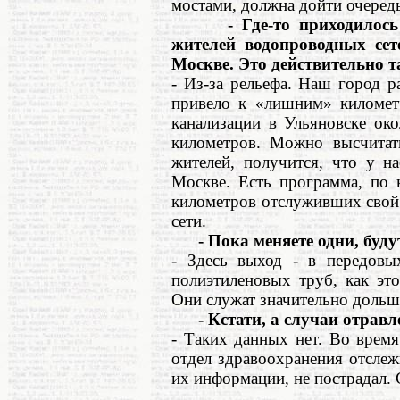
мостами, должна дойти очередь
- Где-то приходилось вс
жителей водопроводных сет
Москве. Это действительно т
- Из-за рельефа. Наш город р
привело к «лишним» километ
канализации в Ульяновске ок
километров. Можно высчитат
жителей, получится, что у н
Москве. Есть программа, по 
километров отслуживших свой 
сети.
- Пока меняете одни, буду
- Здесь выход - в передовых
полиэтиленовых труб, как эт
Они служат значительно дольш
- Кстати, а случаи отравле
- Таких данных нет. Во врем
отдел здравоохранения отслеж
их информации, не пострадал. 