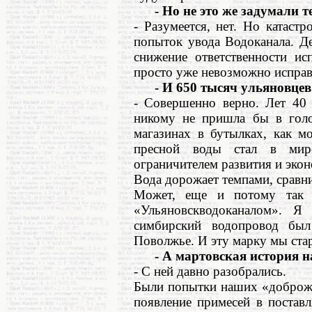
- Но не это же задумали т
- Разумеется, нет. Но катас
попыток увода Водоканала. Д
снижение ответственности ис
просто уже невозможно исправ
- И 650 тысяч ульяновцев о
- Совершенно верно. Лет 40 
никому не пришла бы в голо
магазинах в бутылках, как м
пресной воды стал в мире
ограничителем развития и экон
Вода дорожает темпами, сравн
Может, еще и потому так м
«Ульяновскводоканалом». Я
симбирский водопровод бы
Поволжье. И эту марку мы стар
- А мартовская история на
- С ней давно разобрались.
Были попытки наших «доброже
появление примесей в поста