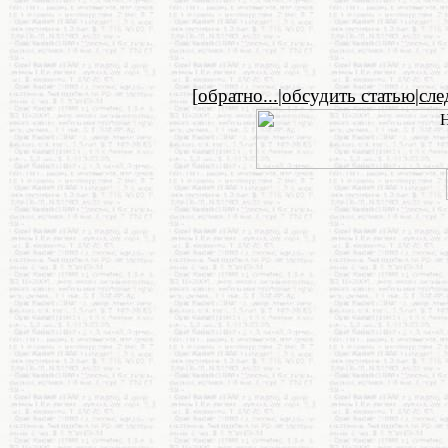
[
обратно...
|
обсудить статью
|
сл