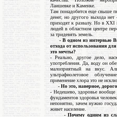
Лаишевке и Каменке.
Там понадобится еще свыше пя
денег, но другого выхода нет
приходят к развалу. Но в XXI
людей в областном центре пе
за тридевять земель.
- В одном из интервью Вы
отхода от использования для
это мечты?
- Реально, другое дело, нас
употребления. Да, воду он обе
малоприятный на вкус. Ал
ультрафиолетовое облучен
применение хлора это не исклю
- Но это, наверное, дорого
- Недешево, здоровье вообще р
фундаментов здоровья человек
непонятно, зачем нужно госуда
живет население.
- Почему одним из слабы