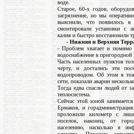
воде.
Старое, 60-х годов, оборудо
загрязнение, но мы оператив
выяснили, что появилось в 
смонтировали установки с а
калия и быстро восстановили т
- Нижняя и Верхняя Террас
- Проблем хватает и помимо 
водоснабжение в пригородной 
Часть населенных пунктов то
черту, и достались эти по
водопроводом. Об этом я тож
сети, показали аварии несколь
Тогда едва спасли людей от з
теплосистема.
Сейчас этой зоной занимаетс
Ермаков, и горадминистрация
проложили километр с лиш
поселок, наконец, от гор
населению, насколько я ин
качества. Похожие меропр