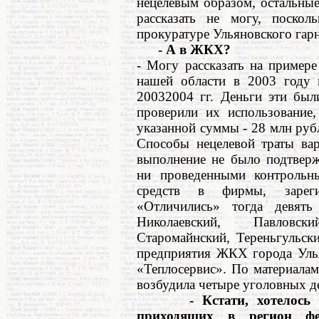
нецелевым образом, остальны
рассказать не могу, поскол
прокуратуре Ульяновского гар
- А в ЖКХ?
- Могу рассказать на пример
нашей области в 2003 году 
20032004 гг. Деньги эти был
проверили их использование,
указанной суммы - 28 млн руб
Способы нецелевой траты вар
выполнение не было подтверж
ни проведенными контрольн
средств в фирмы, зареги
«Отличились» тогда девять
Николаевский, Павловск
Старомайнский, Тереньгульск
предприятия ЖКХ города Ул
«Теплосервис». По материала
возбудила четыре уголовных д
- Кстати, хотелось бы
приходящих в регион фе