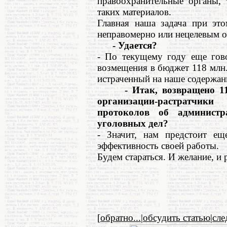
правоохранительные органы, 
таких материалов.
Главная наша задача при это
неправомерно или нецелевым о
- Удается?
- По текущему году еще гов
возмещения в бюджет 118 млн.
истраченный на наше содержан
- Итак, возвращено 118 м
организации-растратчик
протоколов об админист
уголовных дел?
- Значит, нам предстоит ещ
эффективность своей работы.
Будем стараться. И желание, и 
[
обратно...
|
обсудить статью
|
сл