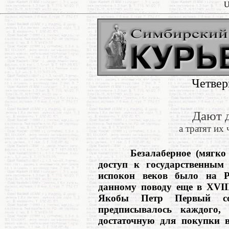
U
Четвер
Дают д
а тратят их
Безалаберное (мягко го
доступ к государственным
испокон веков было на Р
данному поводу еще в XVIII
Якобы Петр Первый со
предписывалось каждого,
достаточную для покупки в