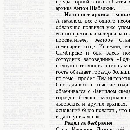
предысторией этого события 
архива Антон Шабалкин.
На пороге архива – мона
А началось все с одного нео
облархиве появился уже упом
его интересовали материалы о 
просветителе, ректоре Ста
семинарии отце Иеремии, к
Симбирске и был здесь по
сотрудник заповедника «Ро
полную готовность помочь мо
гость обладает гораздо больш
по теме - пробел. Тем интересн
Оно длилось в течение года
обменивался с Даниилом сведе
гораздо больше материало
львовских и других архивах.
оснований было полагать, что 
и даже уникальная.
Радел за безбрачие
Отец Иеремия Ломницкий, 