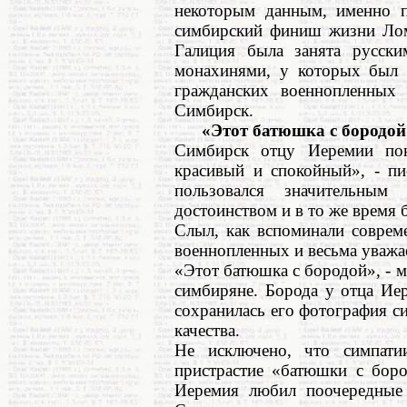
некоторым данным, именно п
симбирский финиш жизни Лом
Галиция была занята русски
монахинями, у которых был 
гражданских военнопленных
Симбирск.
«Этот батюшка с бородой
Симбирск отцу Иеремии пон
красивый и спокойный», - пи
пользовался значительным
достоинством и в то же время 
Слыл, как вспоминали соврем
военнопленных и весьма уважа
«Этот батюшка с бородой», - 
симбиряне. Борода у отца Ие
сохранилась его фотография с
качества.
Не исключено, что симпати
пристрастие «батюшки с боро
Иеремия любил поочередные 