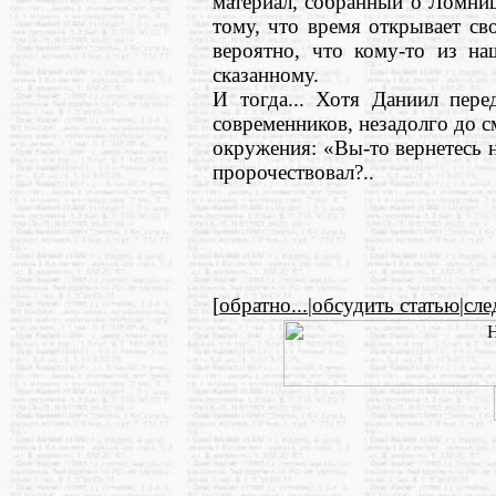
материал, собранный о Ломниц
тому, что время открывает с
вероятно, что кому-то из на
сказанному.
И тогда... Хотя Даниил пере
современников, незадолго до с
окружения: «Вы-то вернетесь н
пророчествовал?..
[
обратно...
|
обсудить статью
|
сл