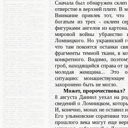
Сначала был обнаружен склеп 
отверстие в верхней плите. В м
Внимание привлек тот, что
богатым из трех - оклеен се
фигурками ангелов из картона
мировой войны убранство 
Ломницкого. Но украинский го
что там покоятся останки св
фрагменты темной ткани, в к
конкретного. Видимо, поэтом
гроб, находящийся справа от ц
молодая женщина... Это об
ситуацию: монашествующе
захоронено быть не могло.
Может, пророчествовал?
8 августа Даниил уехал на р
сведений о Ломницком, которы
И, конечно, монах не оставил 
Его ульяновские соратники то
прошлого века могут еще вер