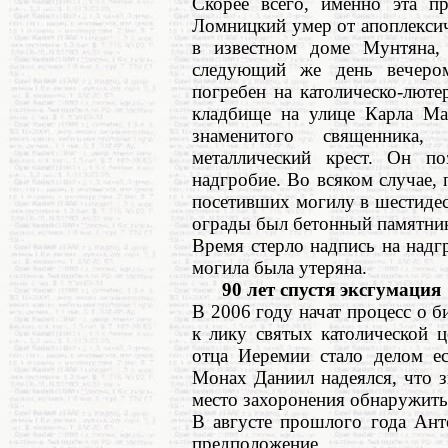
Скорее всего, именно эта п
Ломницкий умер от апоплексич
в известном доме Мунтяна,
следующий же день вечеро
погребен на католическо-лют
кладбище на улице Карла Ма
знаменитого священника
металлический крест. Он п
надгробие. Во всяком случае,
посетивших могилу в шестидес
ограды был бетонный памятник
Время стерло надпись на надг
могила была утеряна.
90 лет спустя эксгумация
В 2006 году начат процесс о 
к лику святых католической 
отца Иеремии стало делом е
Монах Даниил надеялся, что 
место захоронения обнаружить
В августе прошлого года Ант
предположение.