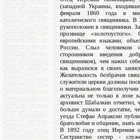
(западной Украины, входивше
февраля 1860 года в мног
католического священника. В
рукоположен в священники. За
прозвище «золотоустого».
европейскими языками, объ
России. Слыл человеком 
сторонником введения доб
священников), чем нажил себ
как выразился в своих запис
Желательность безбрачия свя
служители церкви должны посв
о материальном благополучии 
актуальна не только в лоне к
архивист Шабалкин отметил, 
больше думали о достатке, ч
уезда Стефан Апраксин публи
братолюбие и общение, знать ег
В 1892 году отец Иеремия о
Сестринство сестер - слу