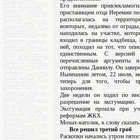
Его внимание привлекламогил
пристанищем отца Иеремии по
располагалась на территори
вовторых, недалеко от ограды,
находилась на участке, кото
входил в границы кладбища, 
ней, походил на тот, что оп
единственным. С версией
перечисленные аргументы 
отправлены Даниилу. Он завери
Нынешним летом, 22 июля, мо
теперь для того, чтобы п
захоронения.
Две недели он ходил по инс
разрешение на эксгумацию. 
Эксгумация прошла при уча
реформам ЖКХ.
Монах-католик, к слову сказат
Все решил третий гроб
Раскопки начались утром пятог