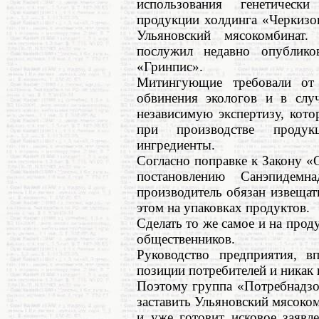
использования генетическ
продукции холдинга «Черкизов
Ульяновский мясокомбинат
послужил недавно опублико
«Гринпис».
Митингующие требовали от
обвинения экологов и в случ
независимую экспертизу, кото
при производстве проду
ингредиенты.
Согласно поправке к Закону «
постановлению Санэпидемн
производитель обязан извеща
этом на упаковках продуктов.
Сделать то же самое и на про
общественников.
Руководство предприятия, в
позиции потребителей и никак 
Поэтому группа «Потребнадзо
заставить Ульяновский мясок
и уже готовит исковое заявл