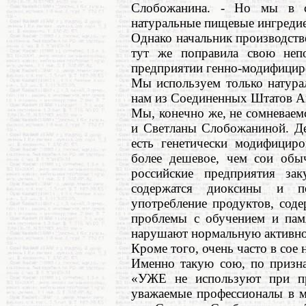
Слобожанина. - Но мы в с
натуральные пищевые ингредие
Однако начальник производст
тут же поправила свою неп
предприятии генно-модифициро
Мы используем только натура
нам из Соединенных Штатов А
Мы, конечно же, не сомневаем
и Светланы Слобожаниной. Де
есть генетически модифициро
более дешевое, чем сои обы
российские предприятия з
содержатся диоксины и по
употребление продуктов, сод
проблемы с обучением и пам
нарушают нормальную активно
Кроме того, очень часто в сое 
Именно такую сою, по призн
«УЖЕ не используют при пр
уважаемые профессионалы в 