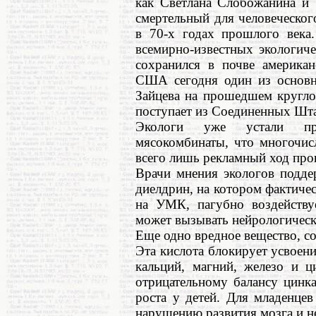
как Светлана Слобожанина и Т
смертельный для человеческо
в 70-х годах прошлого века
всемирно-известных экологич
сохранился в почве американ
США сегодня один из основн
Зайцева на прошедшем кругло
поступает из Соединенных Шт
Экологи уже устали пре
мясокомбинаты, что многочис
всего лишь рекламный ход прои
Врачи мнения экологов подде
диелдрин, на котором фактичес
на УМК, пагубно воздейству
может вызывать нейрологическ
Еще одно вредное вещество, со
Эта кислота блокирует усвоен
кальций, магний, железо и ц
отрицательному балансу цинка
роста у детей. Для младенцев
нарушению развития мозга и н