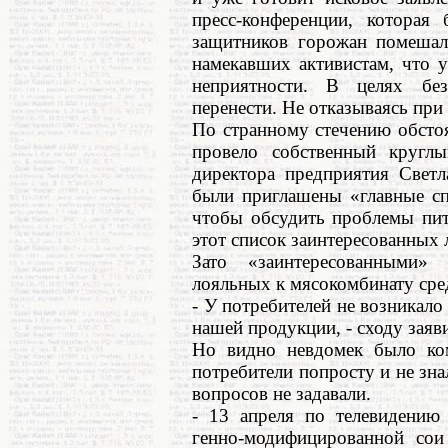
пресс-конференции, которая
защитников горожан помешал
намекавших активистам, что 
неприятности. В целях без
перенести. Не отказываясь при
По странному стечению обсто
провело собственный кругл
директора предприятия Свет
были приглашены «главные сп
чтобы обсудить проблемы пит
этот список заинтересованных 
Зато «заинтересованными»
лояльных к мясокомбинату сре
- У потребителей не возникало
нашей продукции, - сходу зая
Но видно невдомек было ком
потребители попросту и не зна
вопросов не задавали.
- 13 апреля по телевидению
генно-модифицированной сои