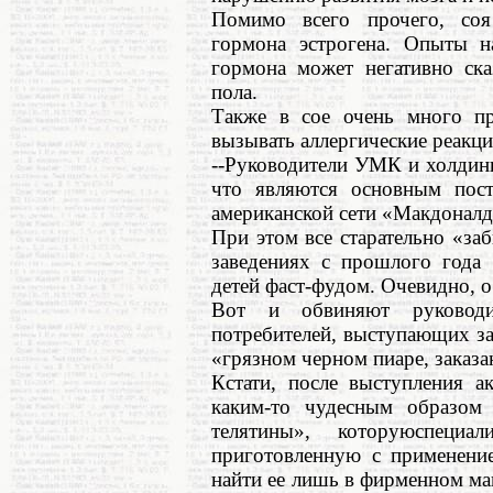
Помимо всего прочего, соя
гормона эстрогена. Опыты н
гормона может негативно ска
пола.
Также в сое очень много пр
вызывать аллергические реакци
--Руководители УМК и холдинг
что являются основным пос
американской сети «Макдоналд
При этом все старательно «за
заведениях с прошлого года
детей фаст-фудом. Очевидно, о
Вот и обвиняют руководи
потребителей, выступающих за
«грязном черном пиаре, заказ
Кстати, после выступления а
каким-то чудесным образом 
телятины», которуюспеци
приготовленную с применение
найти ее лишь в фирменном ма