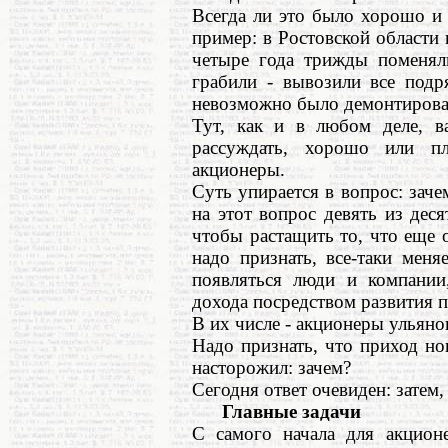
Всегда ли это было хорошо и 
пример: в Ростовской област
четыре года трижды поменял
грабили - вывозили все подр
невозможно было демонтироват
Тут, как и в любом деле, в
рассуждать, хорошо или п
акционеры.
Суть упирается в вопрос: заче
на этот вопрос девять из деся
чтобы растащить то, что еще о
надо признать, все-таки меня
появляться люди и компании
дохода посредством развития п
В их числе - акционеры ульяно
Надо признать, что приход н
насторожил: зачем?
Сегодня ответ очевиден: затем,
Главные задачи
С самого начала для акцион