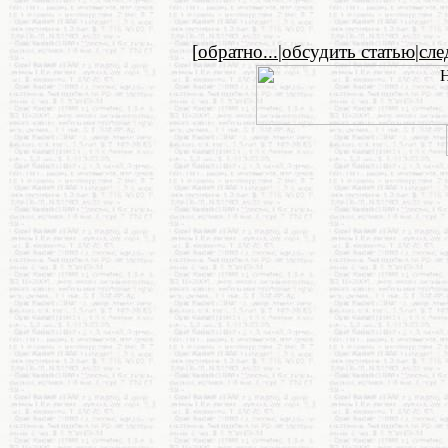
[
обратно...
|
обсудить статью
|
сл