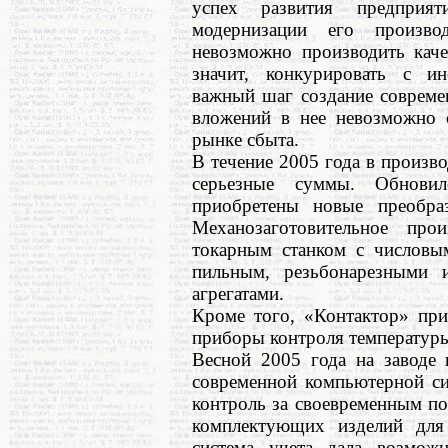
успех развития предприя
модернизации его произво
невозможно производить кач
значит, конкурировать с и
важный шаг создание совреме
вложений в нее невозможно 
рынке сбыта.
В течение 2005 года в произв
серьезные суммы. Обновил
приобретены новые преобра
Механозаготовительное про
токарным станком с числовы
пильным, резьбонарезными 
агрегатами.
Кроме того, «Контактор» при
приборы контроля температуры
Весной 2005 года на заводе 
современной компьютерной си
контроль за своевременным по
комплектующих изделий для 
система учета дала возмож