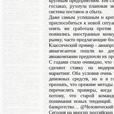
крупным предприятиям. Им сл
госзаказ, рухнула плановая 
система поставок и сбыта.
Даже самым успешным и креп
приспособиться к новой ситуа
опять же сработала против 
появились иностранные конк
рынку, часто предлагающие бо
Классический пример - авиап
авиагигантов пошли ко дн
авиакомпании предпочли их п
С годами стало очевидно, что
сделают ставку на модерн
маркетинг. Оба условия очень 
денежных средств, но и в г
признать, что прежние метод
перечислять примеры, когда
потому, что старой коман
понимания новых тенденций. 
банкротство… @Человеческий
Сегодня на многих российских