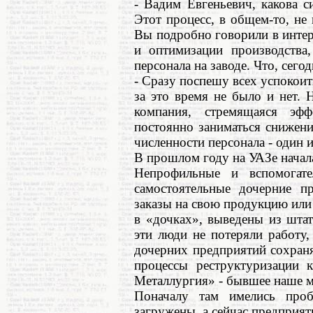
- Вадим Евгеньевич, какова 
Этот процесс, в общем-то, не
Вы подробно говорили в инте
и оптимизации производства
персонала на заводе. Что, сег
- Сразу поспешу всех успокои
за это время не было и нет.
компания, стремящаяся эф
постоянно заниматься снижен
численности персонала - один 
В прошлом году на УАЗе начала
Непрофильные и вспомогате
самостоятельные дочерние п
заказы на свою продукцию или у
в «дочках», выведены из шта
эти люди не потеряли работу,
дочерних предприятий сохраня
процессы реструктуризации 
Металлургия» - бывшее наше м
Поначалу там имелись про
загружены, а сейчас предприят