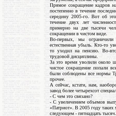
Прямое сокращение кадров н
постепенно в течение последни
середину 2005-го. Вот об эт
течение двух лет численност
примерно на две тысячи чел
сокращении в чистом виде.
Во-первых, мы ограничили
естественная убыль. Кто-то у
то уходил на пенсию. Во-вт
трудовой дисциплины.
За это время уволили около ш
чистое сокращение попали вс
были соблюдены все нормы Тр
прочее.
А сейчас, кстати, нам, наобор
завод более четырехсот специа
- С чем это связано?
- С увеличением объемов вып
«Патриот». В 2005 году таких 
следующем - пятнадцать тысяч