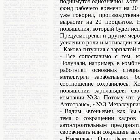
поднимутся однозначно! Хотя
фонд рабочего времени на 20 
уже говорил, производственн
вырастет на 20 процентов. 
повышения, который будет исп
Предусмотрены и другие меро
усилению роли и мотивации вы
- Какова ситуация с зарплатой
- Все сопоставимо с тем, к
Получали, например, в комби
работники основных специа
металлурги зарабатывают 
соотношение сохранилось. Х
повышении зарплатыдля сво
компании УАЗа. Потому что у
Автотранс», «УАЗ-Металлурги
- Вадим Евгеньевич, как Вы 
тема о сокращении кадров
автостроительным предприят
сворачивать или сокращать авт
- Нисколько. Один факт тог