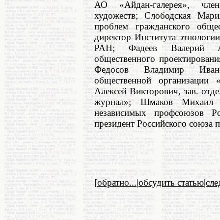
АО «Айдан-галерея», член
художеств; Слободская Мари
проблем гражданского обще
директор Института этнологи
РАН; Фадеев Валерий Ал
общественного проектировани
Федосов Владимир Ивано
общественной организации 
Алексей Викторович, зав. отд
журнал»; Шмаков Михаил В
независимых профсоюзов Р
президент Российского союза 
[
обратно...
|
обсудить статью
|
сл