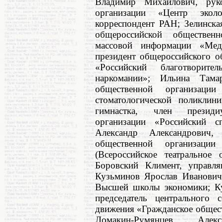
Владимир Михайлович, руко
организации «Центр эколо
корреспондент РАН; Зелинска
общероссийской обществен
массовой информации «Мед
президент общероссийского о
«Российский благотвори
наркомании»; Ильина Тама
общественной организаци
стоматологической поликлин
гимнастка, член президи
организации «Российский 
Александр Александрович, 
общественной организаци
(Всероссийское театральное
Боровский Климент, управл
Кузьминов Ярослав Иванович,
Высшей школы экономики; Куч
председатель центрального 
движения «Гражданское общест
Ломакин-Румянцев Алек