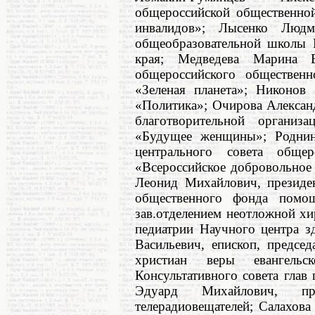
общероссийской общественной
инвалидов»; Лысенко Людм
общеобразовательной школы 
края; Медведева Марина Ва
общероссийского общественн
«Зеленая планета»; Никонов 
«Политика»; Очирова Алексан
благотворительной органи
«Будущее женщины»; Роднина
центрального совета общер
«Всероссийское добровольное
Леонид Михайлович, президе
общественного фонда помо
зав.отделением неотложной х
педиатрии Научного центра з
Васильевич, епископ, предсе
христиан веры евангельско
Консультативного совета глав 
Эдуард Михайлович, пре
телерадиовещателей; Салахов