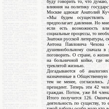
буду говорить то, что думаю,
влияния на политику государ
Москве адвокат Анатолий Куч
«Мы будем осуществлять о
предполагает давления. Но мне
если есть возможность вли
социальные процессы, то необх
Знатоки русской литературы, с
Антона Павловича Чехова
душевнобольному сначала в 
поговорить. О стране, о жизни
на больничной койке, где в
треклятой жизнью.
Догадываются об аналогия
назначенные в Общественную п
тем не менее, согласились.
президент. Теперь эти 42 че
граждан. Потом, уже 84 члена
Итого получится 126. Оконча
деятельность по существу, то 
такой работы особо мало кто ве