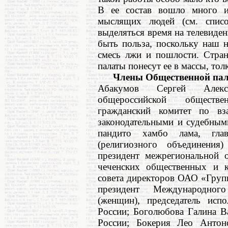
В ее состав вошло много из
мыслящих людей (см. спис
выделяться время на телевиден
быть польза, поскольку наш 
смесь лжи и пошлости. Стран
палаты понесут ее в массы, тол
Члены Общественной пала
Абакумов Сергей Алекса
общероссийской обществ
гражданский комитет по вз
законодательными и судебным
пандито хамбо лама, глав
(религиозного объединени
президент межрегиональной 
чеченских общественных и к
совета директоров ОАО «Груп
президент Международного
(женщин), председатель ис
России; Боголюбова Галина В
России; Бокерия Лео Антоно