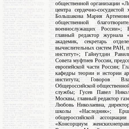
общественной организации «Л
центра сердечно-сосудистой
Большакова Мария Артемовна
общественной благотвори
военнослужащих России»; 
главный редактор журнала 
академик, секретарь отде
вычислительных систем РАН, п
институт»; Гайнутдин Равил
Совета муфтиев России, предс
европейской части России; Г
кафедры теории и истории ар
института; Говоров Вла
Общероссийской общественной
службы; Гусев Павел Никол
Москвы, главный редактор га
Любовь Николаевна, директор
школы «Наследник»; Ерш
общероссийской ассоциаци
«Консорциум женскихнеправ