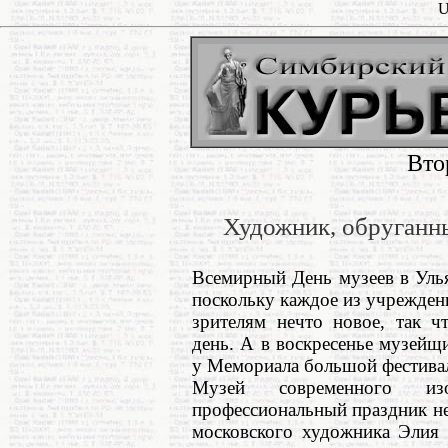
U
Вто
Художник, обруганн
Всемирный День музеев в Улья
поскольку каждое из учрежден
зрителям нечто новое, так ч
день. А в воскресенье музейщ
у Мемориала большой фестива
Музей современного изоб
профессиональный праздник н
московского художника Элия 