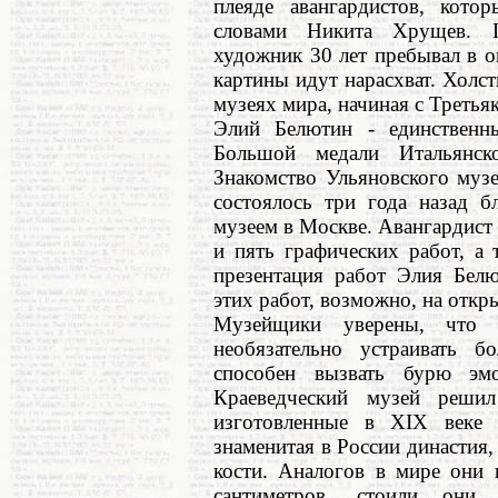
плеяде авангардистов, кот
словами Никита Хрущев. П
художник 30 лет пребывал в оп
картины идут нарасхват. Холс
музеях мира, начиная с Треть
Элий Белютин - единственн
Большой медали Итальянско
Знакомство Ульяновского муз
состоялось три года назад б
музеем в Москве. Авангардис
и пять графических работ, а 
презентация работ Элия Белю
этих работ, возможно, на откр
Музейщики уверены, что д
необязательно устраивать б
способен вызвать бурю эм
Краеведческий музей решил
изготовленные в XIX веке 
знаменитая в России династия,
кости. Аналогов в мире они 
сантиметров, стоили они