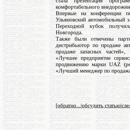
стала презентация прогр
комфортабельного внедорожник
Впервые на конференции п
Ульяновский автомобильный з
Переходной кубок получ
Новгорода.
Также были отмечены парт
дистрибьютор по продаже ав
продаже запасных частей»,
«Лучшее предприятие серви
продвижению марки UAZ (рек
«Лучший менеджер по продаж
[
обратно...
|
обсудить статью
|
сл