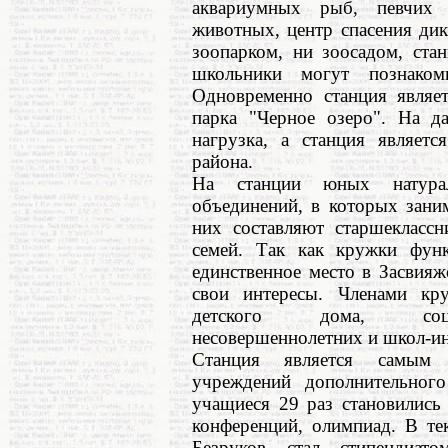
аквариумных рыб, певчих 
животных, центр спасения дик
зоопарком, ни зоосадом, ста
школьники могут познаком
Одновременно станция являет
парка "Черное озеро". На д
нагрузка, а станция являетс
района.
На станции юных натурал
объединений, в которых зани
них составляют старшеклассн
семей. Так как кружки функ
единственное место в Засвияж
свои интересы. Членами кр
детского дома, социал
несовершеннолетних и школ-ин
Станция является самым 
учреждений дополнительного
учащиеся 29 раз становились
конференций, олимпиад. В те
Безруков стал стипендиат