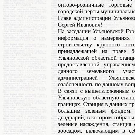
оптово-розничные торговы
городской черты муниципально
Главе администрации Ульянов
Сергей Иванович!
На заседании Ульяновской Гор
информация о намерения
строительству крупного опт
принадлежащей на праве бе
Ульяновской областной станц
предоставленной управление
данного земельного учас
администрацией Ульянов
озабоченность по данному воп
В связи с вышеизложенным о
Ульяновскую областную стан
границах. Станция в данных гр
большим зеленым фондом. 
дендрарий, в котором собраны
зеленые насаждения, станция
зоосадом, включающим в себ