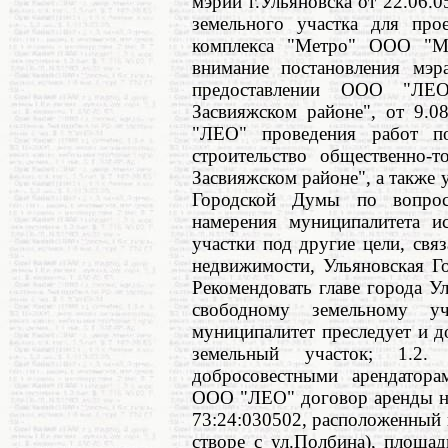
мэрии г.Ульяновска от 22.06.
земельного участка для прое
комплекса "Метро" ООО "М
внимание постановления мэ
предоставлении ООО "ЛЕО
Засвияжском районе", от 9.
"ЛЕО" проведения работ по
строительство общественно-
Засвияжском районе", а также
Городской Думы по вопрос
намерения муниципалитета и
участки под другие цели, свя
недвижимости, Ульяновская Го
Рекомендовать главе города У
свободному земельному уч
муниципалитет преследует и 
земельный участок; 1.2.
добросовестными арендатора
ООО "ЛЕО" договор аренды на
73:24:030502, расположенный п
створе с ул.Полбина), площа