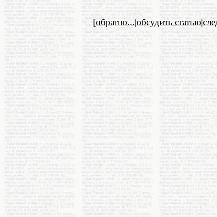
[
обратно...
|
обсудить статью
|
сл