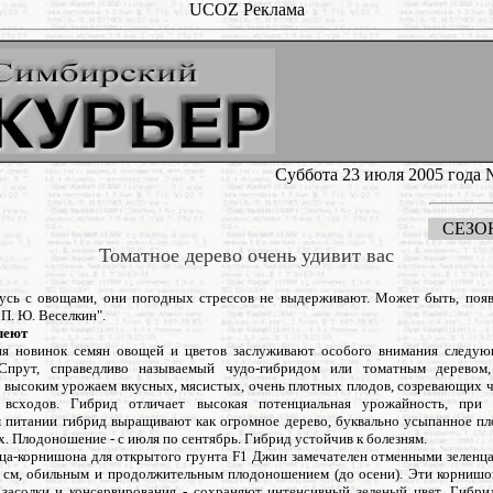
UCOZ Реклама
Суббота 23 июля 2005 года 
СЕЗОН
Томатное дерево очень удивит вас
усь с овощами, они погодных стрессов не выдерживают. Может быть, появ
П. Ю. Веселкин".
леют
я новинок семян овощей и цветов заслуживают особого внимания следу
Спрут, справедливо называемый чудо-гибридом или томатным деревом,
 высоким урожаем вкусных, мясистых, очень плотных плодов, созревающих ч
 всходов. Гибрид отличает высокая потенциальная урожайность, при 
 питании гибрид выращивают как огромное дерево, буквально усыпанное пл
х. Плодоношение - с июля по сентябрь. Гибрид устойчив к болезням.
ца-корнишона для открытого грунта F1 Джин замечателен отменными зеленц
8 см, обильным и продолжительным плодоношением (до осени). Эти корниш
засолки и консервирования - сохраняют интенсивный зеленый цвет. Гибри