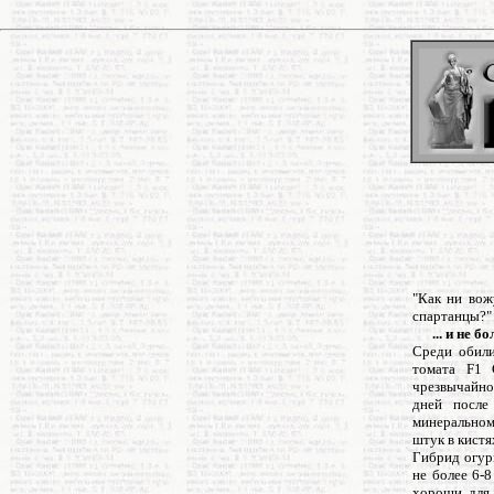
"Как ни вож
спартанцы?" 
... и не бо
Среди обили
томата F1 
чрезвычайно
дней после
минеральном
штук в кистя
Гибрид огур
не более 6-
хороши для 