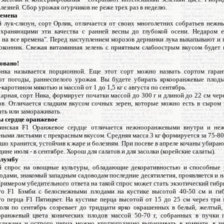
лезней. Сбор урожая огурчиков не реже трех раз в неделю.
емена
 лук-слизун, сорт Орлик, отличается от своих многолетних собратьев неж
охраняющими эти качества с ранней весны до глубокой осени. Недаром 
к на все времена". Перед наступлением морозов дернинки лука выкапывают и
оконник. Свежая витаминная зелень с приятным слабоострым вкусом будет 
вано!
нка называется порционной. Еще этот сорт можно назвать сортом гаран
от погоды, раннеспелого урожая. Вы будете убирать яркооранжевые плоды
-каротином мякотью и массой от 1 до 1,5 кг с августа по сентябрь.
арная, сорт Ника, формирует початки массой до 300 г и длиной до 22 см чер
ов. Отличается сладким вкусом сочных зерен, которые можно есть в сыром в
ть или замораживать.
сердце оранжевое
кинская F1 Оранжевое сердце отличается нежнооранжевыми внутри и неж
ыми листьями с прекрасным вкусом. Средняя масса 3 кг формируется за 75-80
о хранится, устойчив к жаре и болезням. При посеве в апреле кочаны убираю
дине июля - в сентябре. Хорош для салатов и для засолки (корейские салаты).
лумбу
спрос на овощные культуры, обладающие декоративностью и способные 
одами, знакомый западным садоводам последние десятилетия, проявляется и 
римером убедительного ответа на такой спрос может стать экзотический гиб
го F1 Бэмби с белоснежными плодами на кустике высотой 40-50 см и ги
го перца F1 Пятицвет. На кустике перца высотой от 15 до 25 см через три 
юля по сентябрь созревает до тридцати ярко окрашенных в белый, желтый,
ранжевый цвета конических плодов массой 50-70 г, собранных в пучки 
лажана и острого перца можно круглогодично выращивать в комнате, в з