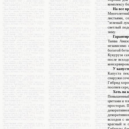
комплексу бо
На все вр
Многолетний
листьями, с
"зеленый лу
светлый под
зиму.
Гарантиро
Тыква Амазо
независимо 
богатой бета
Кукуруза сах
после всход
консервирова
У капусты 
Капуста пе
снаружи сочн
Гибрид хорош
посевев сере
Хоть на к
Повышенный 
цветами и пл
просторах. П
декоративно
декоративно
всходов с и
красный и о
Гибриды бак