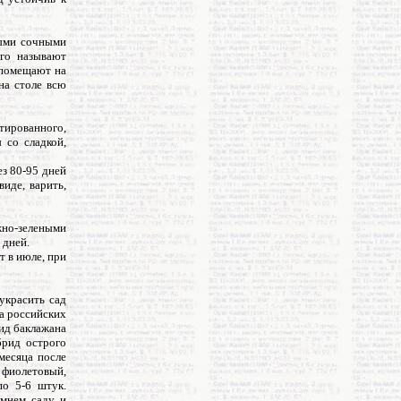
ными сочными
его называют
 помещают на
на столе всю
тированного,
 со сладкой,
ез 80-95 дней
иде, варить,
но-зелеными
 дней.
т в июле, при
украсить сад
на российских
рид баклажана
брид острого
месяца после
 фиолетовый,
по 5-6 штук.
имнем саду и