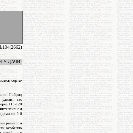
№104(2662)
 У ДАЧИ
ились сорта-
ющие: Гибрид
 удивит вас
ерез 115-120
интенсивном
одами по 5-6
ами размером
оны особенно
д устойчив к