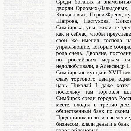
Среди богатых и знамениты
дворян Орловых-Давыдовых, 
Киндяковых, Перси-Френч, ку
Шатрова, Пастухова, Сачк
Симбирска, увы, жили не здес
как и сейчас, чтобы преуспев
свои же имения господа на
управляющие, которые собирал
рода снедь. Дворяне, постоя
по российским меркам сч
недолюбливали, а Александр I
Симбирские купцы в XVIII век
славу торгового центра, одн
царь Николай I даже хотел
поскольку там торговля ш
Симбирск среди городов Росс
месте, входил в третью дес
общественный банк по своим 
Предприниматели и население
бизнесом, клали деньги в бан
город обломовых.