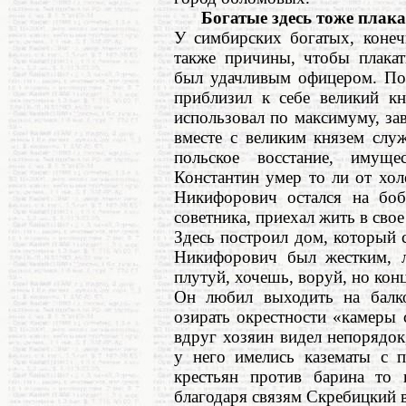
Богатые здесь тоже плак
У симбирских богатых, конеч
также причины, чтобы плака
был удачливым офицером. Пос
приблизил к себе великий кн
использовал по максимуму, за
вместе с великим князем слу
польское восстание, имуще
Константин умер то ли от хол
Никифорович остался на боб
советника, приехал жить в сво
Здесь построил дом, который
Никифорович был жестким, л
плутуй, хочешь, воруй, но кон
Он любил выходить на балк
озирать окрестности «камеры 
вдруг хозяин видел непорядок
у него имелись казематы с 
крестьян против барина то 
благодаря связям Скребицкий в