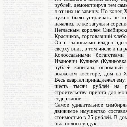
рублей, демонстрируя тем самы
я от них не завишу. Но конец 
нужно было устраивать не то
начались те же загулы и сорени
Негласным королем Симбирска
Красников, торговавший хлебо
Он с сыновьями владел здесь
сверху вниз, в том числе и на 
Колоссальными богатствам
Иванович Куликов (Куликовка
рублей капитала, огромный 
волжском косогоре, дом на Х
Весь квартал принадлежал ему.
шесть тысяч рублей на ро
строительству приюта для мо
содержание.
Самое удивительное симбирян
движимое имущество составля
стоимостью в 25 рублей. В дом
был полон сундук.