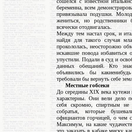
сошелся с известной итальян
беременна, всем демонстриров
привязывала подушки. Молод
жениться, но родственники 
всячески отодвигалась.
Между тем настал срок, и ит
найдя для такого случая мл
прокололась, неосторожно обм
искавшие повода избавиться о
упустили. Подали в суд и осв
данных обещаний. Кто знае
объявились бы какиенибуд
требовали бы вернуть себе зем
Местные гобсеки
До середины XIX века кутежи 
характерны. Они вели дело п
себя скромно, спиртным не 
собратья, которые бушева
официантов горчицей, о чем 
Максимум, на какие чудачест
это заказать в кабаке миску к