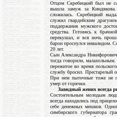
Отцом Скребицкий был не са
вышла замуж за Киндякова
сложилась. Скребицкий выда
служил гвардейским драгуном
поддержания мужского досто
средства. Готовясь к брачно
перекушал, и вся ночь прошл
барон проснулся инвалидом. Со
20 лет.
Сын Александра Никифоровича
тогда говорили, малахольным. 
пережитое во время польского
службу бросил. Престарелый 
При нем пыточные тоже не п
умер от горячки.
Завидный жених всегда р
Состоятельным молодым людя
всегда находились под прице
себе денежных мешков. Одной
симбирского губернатора гр