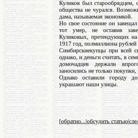
Куликов был старообрядцем, 
общества не чурался. Возмож
дама, называемая экономкой.
Но свое состояние он завеща
тот умер, не оставив зав
Куликовых, претендующих на 
1917 год, полмиллиона рублей 
Симбирскиекупцы при всей св
однако, и деньги считать, в се
домочадцев держали впрог
заносились не только покупки, 
Однако оставили городу д
украшают наши улицы.
[
обратно...
|
обсудить статью
|
сл