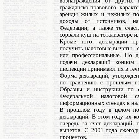
вознаграждения от других 
гражданско-правового характ
аренды жилых и нежилых пом
доходы от источников, на
Федерации; а также те счаст
сорвали куш на тотализаторе и
Кроме того, декларации пр
получить налоговые вычеты - 
или профессиональные. Но д
подачи деклараций концом 
инспекции принимают их в тече
Форма деклараций, утвержден
по сравнению с прошлым го
Образцы и инструкции по 
Федеральной налоговой 
информационных стендах в на
В прошлом году в целом по
деклараций. В этом году их к
очередь за счет деклараций,
вычетов. С 2001 года ежегод
процентов.