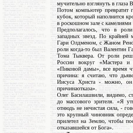
мучительно взглянуть в глаза 
Потом компьютер превратит г
кубок, который наполнится к
в роскошном зале с камелиями 
Предполагалось, что в рол
западных звезд. По крайней м
Гари Олдменом, с Жаном Рено
роли когда-то был Валентин 
Тома Тыквера. От роли реши
России вокруг «Мастера и 
«Пиковой дамы», все время чт
причина: я считаю, что дьяво
Иисуса Христа - можно, он
причинаотказа».
Олег Басилашвили, видимо, с
до массового зрителя. «Я ут
отнюдь не нечистая сила, - го
это крупный чиновник опреде
прилетел на Землю, чтобы пос
отказавшейся от Бога».