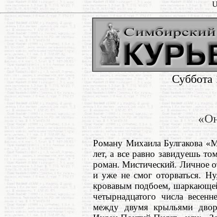
U
Суббота 
«Он
Роману Михаила Булгакова «М
лет, а все равно завидуешь то
роман. Мистический. Личное от
и уже не смог оторваться. Ну
кровавым подбоем, шаркающей
четырнадцатого числа весенн
между двумя крыльями двор