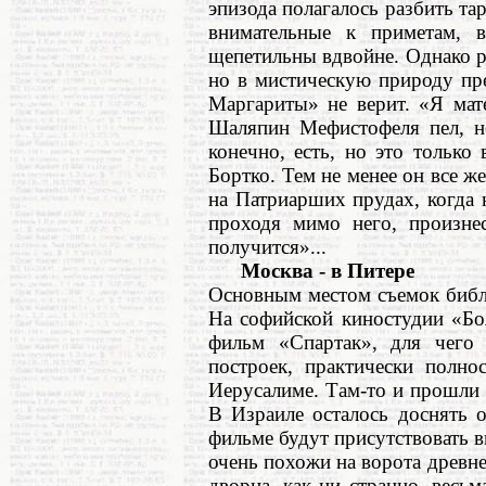
эпизода полагалось разбить та
внимательные к приметам, 
щепетильны вдвойне. Однако р
но в мистическую природу пр
Маргариты» не верит. «Я мате
Шаляпин Мефистофеля пел, но
конечно, есть, но это только
Бортко. Тем не менее он все же
на Патриарших прудах, когда 
проходя мимо него, произне
получится»...
Москва - в Питере
Основным местом съемок библе
На софийской киностудии «Бо
фильм «Спартак», для чего
построек, практически полн
Иерусалиме. Там-то и прошли
В Израиле осталось доснять 
фильме будут присутствовать 
очень похожи на ворота древн
дворца, как ни странно, весь