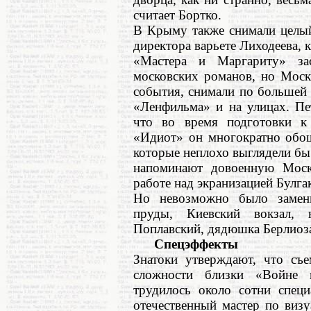
считает Бортко.
В Крыму также снимали целый
директора варьете Лиходеева, 
«Мастера и Маргариту» за
московских романов, но Моск
события, снимали по большей 
«Ленфильма» и на улицах. Пе
что во время подготовки к
«Идиот» он многократно обош
которые неплохо выглядели бы 
напоминают довоенную Моск
работе над экранизацией Булга
Но невозможно было замени
пруды, Киевский вокзал, 
Поплавский, дядюшка Берлиоз
Спецэффекты
Знатоки утверждают, что съ
сложности близки «Войне 
трудилось около сотни спец
отечественный мастер по виз