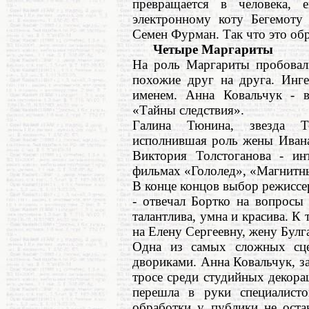
превращается в человека,
электронному коту Бегемоту 
Семен Фурман. Так что это обр
Четыре Маргариты
На роль Маргариты пробовал
похожие друг на друга. Инге
именем. Анна Ковальчук - в
«Тайны следствия».
Галина Тюнина, звезда Те
исполнившая роль жены Ивана
Виктория Толстоганова - инт
фильмах «Гололед», «Магнитны
В конце концов выбор режиссер
- отвечал Бортко на вопросы 
талантлива, умна и красива. К 
на Елену Сергеевну, жену Булга
Одна из самых сложных сце
двориками. Анна Ковальчук, за
тросе среди студийных декора
перешла в руки специалист
обработки у публики не оста