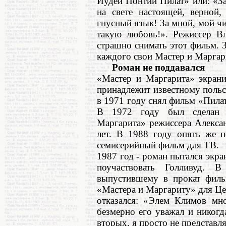
Иудеи Понтий Пилат» или: «За 
на свете настоящей, верной
гнусный язык! За мной, мой чит
такую любовь!». Режиссер В
страшно снимать этот фильм. 
каждого свои Мастер и Маргари
Роман не поддавался
«Мастер и Маргарита» экрани
принадлежит известному поль
в 1971 году снял фильм «Пилат
В 1972 году был сделан и
Маргарита» режиссера Алексан
лет. В 1988 году опять же 
семисерийный фильм для ТВ.
1987 год - роман пытался экра
поучаствовать Голливуд. 
выпустившему в прокат филь
«Мастера и Маргариту» для Це
отказался: «Элем Климов мно
безмерно его уважал и никогд
вторых, я просто не представля