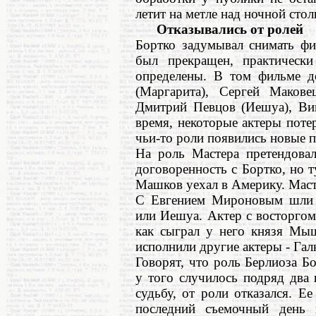
летит на метле над ночной стол
Отказывались от ролей
Бортко задумывал снимать фи
был прекращен, практическ
определены. В том фильме 
(Маргарита), Сергей Макове
Дмитрий Певцов (Иешуа), Ви
время, некоторые актеры потер
чьи-то роли появились новые 
На роль Мастера претендова
договоренность с Бортко, но т
Машков уехал в Америку. Маст
С Евгением Мироновым шли 
или Иешуа. Актер с восторгом
как сыграл у него князя Мыш
исполнили другие актеры - Гал
Говорят, что роль Берлиоза Б
у того случилось подряд два 
судьбу, от роли отказался. 
последний съемочный день 