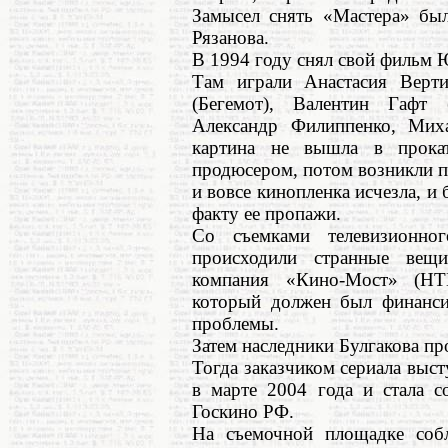
Замысел снять «Мастера» бы
Рязанова.
В 1994 году снял свой фильм 
Там играли Анастасия Верти
(Бегемот), Валентин Гафт 
Александр Филиппенко, Мих
картина не вышла в прока
продюсером, потом возникли п
и вовсе кинопленка исчезла, и
факту ее пропажи.
Со съемками телевизионно
происходили странные вещ
компания «Кино-Мост» (НТ
который должен был финансир
проблемы.
Затем наследники Булгакова пр
Тогда заказчиком сериала выст
в марте 2004 года и стала с
Госкино РФ.
На съемочной площадке собл