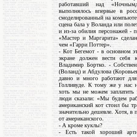
работавший над «Ночным
выполнялось впервые в росс
смоделированный на компьюте
сцена бала у Воланда или по
и из-за обилия персонажей - п
«Мастер и Маргарита» сделан
чем «Гарри Поттер».
- Кот Бегемот - в основном э
экране должен вести себя к
Владимир Бортко. - Собствен
(Воланд) и Абдулова (Коровьев
давно и много работают для
Голливуде. К тому же у нас 
хоть мы не можем заплатить 
люди сказали: «Мы будем раб
американский кот стоил бы т
значительно дешевле. Хотя, в 
от американского.
- А кроме куклы?
- Есть такой хороший арт