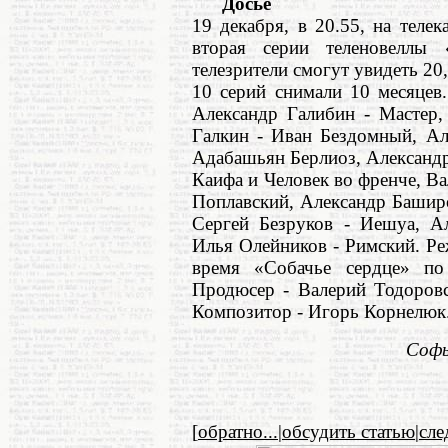
Досье
19 декабря, в 20.55, на теле
вторая серии теленовеллы
телезрители смогут увидеть 20,
10 серий снимали 10 месяцев
Александр Галибин - Мастер,
Галкин - Иван Бездомный, Ал
Адабашьян Берлиоз, Александр
Каифа и Человек во френче, Ва
Поплавский, Александр Баширо
Сергей Безруков - Иешуа, Ал
Илья Олейников - Римский. Ре
время «Собачье сердце» по
Продюсер - Валерий Тодоровс
Композитор - Игорь Корнелюк
Софь
[
обратно...
|
обсудить статью
|
сл