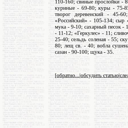
110-160; свиные прослойки - 8
куриные - 69-80; куры - 75-8
творог деревенский - 45-6
«Российский» - 105-134; сыр «
мука - 9-10; сахарный песок - 1
- 11-12; «Геркулес» - 11; слив
25-40; сельдь соленая - 55; ск
80; лещ св. - 40; вобла сушена
сазан - 90-100; щука - 35.
[
обратно...
|
обсудить статью
|
сл