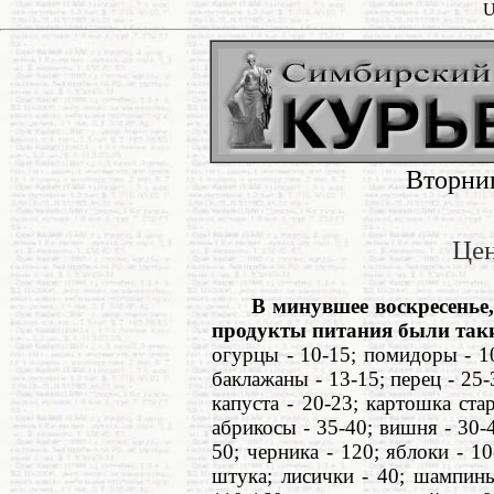
U
Вторник
Цен
В минувшее воскресенье, 
продукты питания были таки
огурцы - 10-15; помидоры - 10-
баклажаны - 13-15; перец - 25-
капуста - 20-23; картошка стар
абрикосы - 35-40; вишня - 30-4
50; черника - 120; яблоки - 10
штука; лисички - 40; шампинь