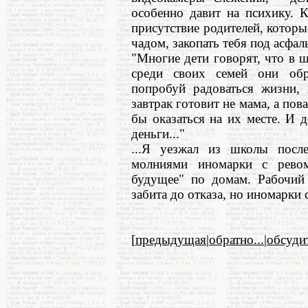
особенно давит на психику. 
присутствие родителей, которые
чадом, закопать тебя под асфал
"Многие дети говорят, что в 
среди своих семей они об
попробуй радоваться жизни, 
завтрак готовит не мама, а пов
бы оказаться на их месте. И д
деньги..."
...Я уезжал из школы посл
молниями иномарки с ревом
будущее" по домам. Рабочий
забита до отказа, но иномарки 
[
предыдущая
|
обратно...
|
обсуди