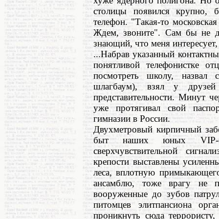
хуже ядерного полигона. Но 
столицы появился крупно, 
телефон. "Такая-то московская
Ждем, звоните". Сам бы не д
знающий, что меня интересует, 
...Набрав указанный контактны
понятливой телефонистке от
посмотреть школу, назвал
шлагбаум), взял у друзей
представительности. Минут ч
уже протягивал свой паспо
гимназии в России.
Двухметровый кирпичный заб
быт наших юных VIP-соо
сверхчувствительной сигнал
крепости выставлены усилен
леса, вплотную примыкающего
ансамблю, тоже врагу не 
вооруженные до зубов патрул
питомцев элитпансиона орга
проникнуть сюда террористу,