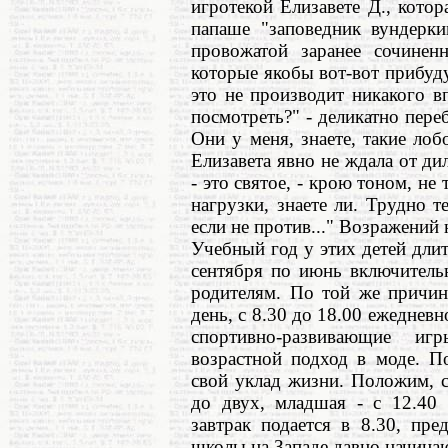
игротекой Елизавете Д., котор
папаше "заповедник вундерки
провожатой заранее сочинен
которые якобы вот-вот прибуд
это не производит никакого в
посмотреть?" - деликатно переб
Они у меня, знаете, такие лоб
Елизавета явно не ждала от ди
- это святое, - крою тоном, 
нагрузки, знаете ли. Трудно 
если не против..." Возражений 
Учебный год у этих детей длитс
сентября по июнь включитель
родителям. По той же причин
день, с 8.30 до 18.00 ежеднев
спортивно-развивающие иг
возрастной подход в моде. П
свой уклад жизни. Положим, с
до двух, младшая - с 12.40
завтрак подается в 8.30, пре
школы на Западе давно начинают