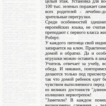
целый этаж. Установка для в
100 тыс. зеленых поражает сам
всех родителей - лечебно-д
зрительные перегрузки.
Среди особенностей здешне
европейских языка, не счита
преподают с первого класса жи
Роберт.
У каждого питомца свой инди
запирается на ключ. Практично
домой и обратно. Да и особ
игрушки можно оставить в шкаф
Учитель отвечает за учебу, в
обеда. И никаких, повторимс
делаются только под присмот
так что домой ребенок едет б
чувством выполненного перед 
из великих достоинств "длинн
излишних нервотрепок!
"Заметили? В каждом помещ
видеокамеры слежения, - де