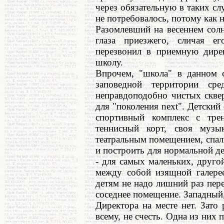
через обязательную в таких сл
не потребовалось, потому как н
Разомлевший на весеннем сол
глаза приезжего, сличая е
перезвонил в приемную дире
школу.
Впрочем, "школа" в данном с
заповедной территории сре
неправдоподобно чистых скве
для "поколения next". Детский
спортивный комплекс с тре
теннисный корт, своя музы
театральным помещением, спал
и построить для нормальной д
- для самых маленьких, друго
между собой изящной галерее
детям не надо лишний раз пере
соседнее помещение. Западный,
Директора на месте нет. Зато 
всему, не счесть. Одна из ни