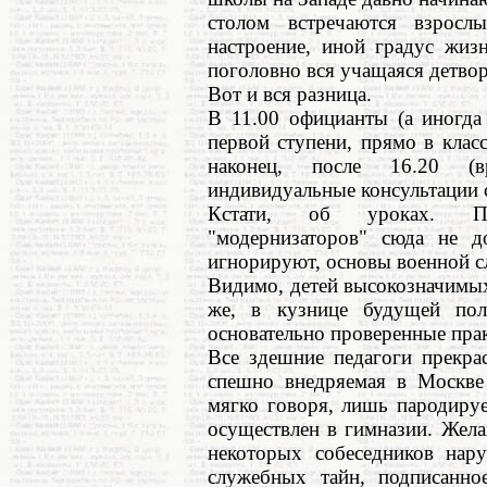
столом встречаются взросл
настроение, иной градус жиз
поголовно вся учащаяся детвора
Вот и вся разница.
В 11.00 официанты (а иногда
первой ступени, прямо в класс
наконец, после 16.20 (в
индивидуальные консультации 
Кстати, об уроках. По
"модернизаторов" сюда не до
игнорируют, основы военной с
Видимо, детей высокозначимых
же, в кузнице будущей пол
основательно проверенные прак
Все здешние педагоги прекра
спешно внедряемая в Москве 
мягко говоря, лишь пародируе
осуществлен в гимназии. Жела
некоторых собеседников нар
служебных тайн, подписанное