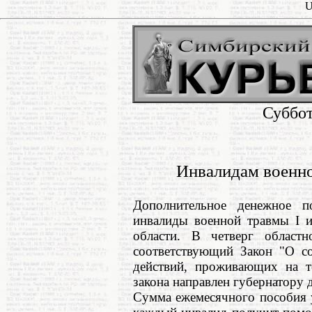
U
Суббот
Инвалидам военно
Дополнительное денежное п
инвалиды военной травмы I и
области. В четверг областн
соответствующий Закон "О с
действий, проживающих на те
закона направлен губернатору 
Сумма ежемесячного пособия у