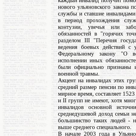
каждый инвалид получит помо
нового ульяновского закона п
службы и ставшие инвалидами
в период прохождения служ
контузии, увечья или заб
обязанностей в "горячих точ
разделом III "Перечня госуд
ведения боевых действий с 
Федеральному закону "О ве
исполнении иных обязанносте
были официально признаны и
военной травмы.
Акцент на инвалидах этих гру
средний размер пенсии по инв
мирное время, составляет 1523
и II групп не имеют, хотя мно
инвалидов основной источн
среднедушевой доход семьи н
большинство таких людей - н
выше среднего специального.
В начале 2003 года в Ульяно