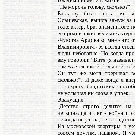
Владимирович и в жизни.
"Не морочь голову, сколько?"
Баталову было пять лет, 
Ольшевская, вышла замуж за п
тоже актер, брат знаменитого 
его родни такие великие актер
-Чувства Ардова ко мне - это о
Владимирович.- Я всегда стесн
люди небогатые. Но когда про
ему говорил: "Витя (я называл 
намечается такой большой юбиле
Он тут же меня прерывал во
сколько?". И даже когда я в
по секрету, бандитским спосо
не услышал ни слова в упрек.
Эвакуация
-Детство строго делится н
четырнадцати лет - война и 
никогда не узнал, не попади то
Из московской квартиры я уе
совсем другим, пацаном. Я узн