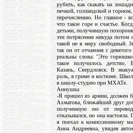
рубить, как скакать на лошад
печкой, голландской и горном,
перечислению. Но главное - в
что такое горе и счастье. Ко
детьми, получившую похоронку
эти потрясения никуда потом 
такой не в меру свободный. З
так он от отчаяния с девятог
реальны слова: "Это горюшко 
такое получилось детство. 
Казань, Свердловск. В эвак
роль, в гриме и костюме. Школ
в школу-студию при МХАТе.
Аннушка
-Я пришел из армии, должен 
Ахматова, ближайший друг дом
полученную ею от перевод
отказывался, но она настояла. 
я поехал к комиссионному ма
Анна Андреевна, увидев авто