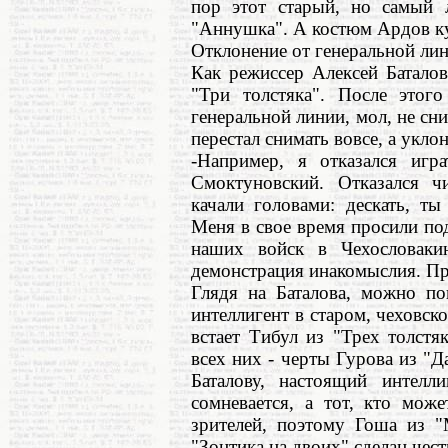
пор этот старый, но самый 
"Аннушка". А костюм Ардов ку
Отклонение от генеральной ли
Как режиссер Алексей Батало
"Три толстяка". После этого
генеральной линии, мол, не сн
перестал снимать вовсе, а уклон
-Например, я отказался игр
Смоктуновский. Отказался ч
качали головами: дескать, т
Меня в свое время просили по
наших войск в Чехословаки
демонстрация инакомыслия. Про
Глядя на Баталова, можно по
интеллигент в старом, чеховско
встает Тибул из "Трех толстя
всех них - черты Гурова из "Д
Баталову, настоящий интелл
сомневается, а тот, кто мож
зрителей, поэтому Гоша из "
"Зонтика на двоих" сделан чес