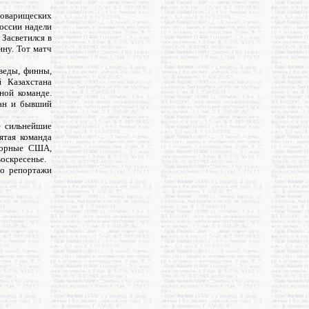
 товарищеских
России надели
 Засветился в
ину. Тот матч
веды, финны,
 Казахстана
ной команде.
тан и бывший
е сильнейшие
ятая команда
сборные США,
воскресенье.
го репортажи