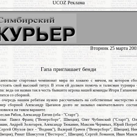
UCOZ Реклама
Вторник 25 марта 200
Гапа приглашает бенди
ангельске стартовал чемпионат мира по хоккею с мячом, на котором сб
тстоять свой высокий титул. В этом ей должен помочь и талисман турнира 
па: ведь он назван так в честь бывшего игрока нашей команды Игоря Гапанови
тится со сборной.
 очередь нашим ребятам нужно рассчитывать на собственные мастерство и
нер сборной Александр Цыганов долго не называл окончательного соста
новился на таком варианте.
еслав Рябов, Александр Евтин (оба - "Старт").
оки: Павел Франц ("Венерсборг", Швеция), Олег Чубинский ("Старт"), Ол
акин, Андрей Золотарев, Александр Тюкавин, Максим Чермных, Юрий Погре
ергей Обухов (все - "Водник"), Валерий Грачев ("Венерсборг", Швеция), Н
Швеция), Ринат Шамсутов ("Вестерос", Швеция), Сергей Ломанов, Иван Макси