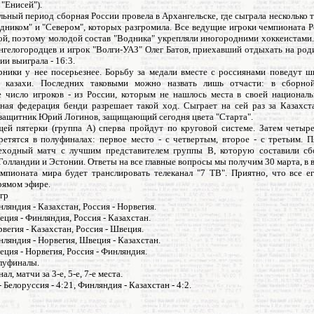
 "Енисей").
ьный период сборная России провела в Архангельске, где сыграла несколько
дником" и "Севером", которых разгромила. Все ведущие игроки чемпионата 
й, поэтому молодой состав "Водника" укрепляли иногородними хоккеистами.
нгелогородцев и игрок "Волги-УАЗ" Олег Батов, приехавший отдыхать на род
ии выиграла - 16:3.
рники у нее посерьезнее. Борьбу за медали вместе с россиянами поведут ш
 казахи. Последних таковыми можно назвать лишь отчасти: в сборной
 число игроков - из России, которым не нашлось места в своей националь
ая федерация бенди разрешает такой ход. Сыграет на сей раз за Казахс
 защитник Юрий Логинов, защищающий сегодня цвета "Старта".
ей пятерки (группа А) сперва пройдут по круговой системе. Затем четыр
ретятся в полуфиналах: первое место - с четвертым, второе - с третьим. П
еходный матч с лучшим представителем группы В, которую составили 
Голландии и Эстонии. Ответы на все главные вопросы мы получим 30 марта, в 
мпионата мира будет транслировать телеканал "7 ТВ". Приятно, что все е
рямом эфире.
гр
нляндия - Казахстан, Россия - Норвегия.
еция - Финляндия, Россия - Казахстан.
рвегия - Казахстан, Россия - Швеция.
нляндия - Норвегия, Швеция - Казахстан.
еция - Норвегия, Россия - Финляндия.
луфиналы.
ал, матчи за 3-е, 5-е, 7-е места.
- Белоруссия - 4:21, Финляндия - Казахстан - 4:2.