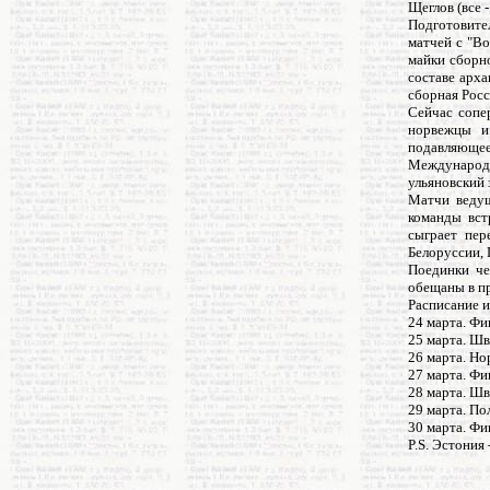
Щеглов (все -
Подготовител
матчей с "Во
майки сборно
составе арха
сборная Росс
Сейчас сопе
норвежцы и
подавляющее
Международн
ульяновский
Матчи ведущ
команды вст
сыграет пер
Белоруссии, 
Поединки че
обещаны в п
Расписание и
24 марта. Фи
25 марта. Шв
26 марта. Но
27 марта. Фи
28 марта. Шв
29 марта. По
30 марта. Фин
P.S. Эстония 