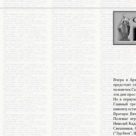
Вчера в Арх
предстоит о
человечек Га
эти дни прос
Но в первую
Главный тре
наконец оста
Вратари: Вяч
Полевые игр
Николай Кад
Свешников, С
("Эдсбюн", 