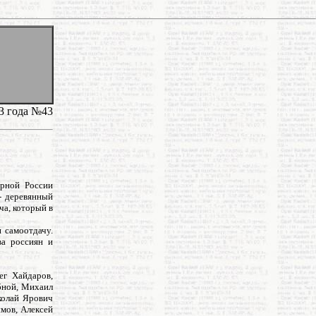
3 года №43
орной России
- деревянный
ча, который в
 самоотдачу.
ва россиян и
ег Хайдаров,
бной, Михаил
иколай Ярович
мов, Алексей