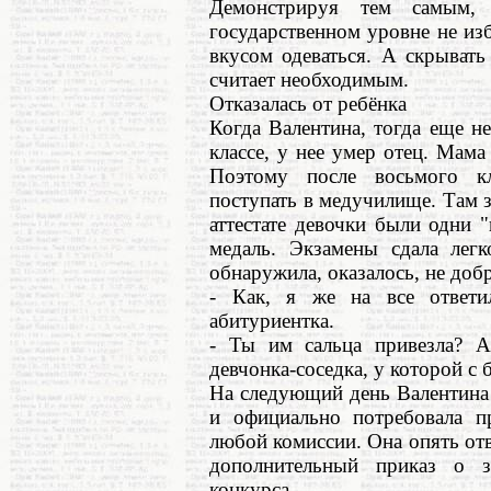
Демонстрируя тем самым,
государственном уровне не из
вкусом одеваться. А скрыват
считает необходимым.
Отказалась от ребёнка
Когда Валентина, тогда еще н
классе, у нее умер отец. Мама
Поэтому после восьмого кл
поступать в медучилище. Там 
аттестате девочки были одни 
медаль. Экзамены сдала лег
обнаружила, оказалось, не добр
- Как, я же на все ответил
абитуриентка.
- Ты им сальца привезла? А
девчонка-соседка, у которой с 
На следующий день Валентина
и официально потребовала пр
любой комиссии. Она опять отв
дополнительный приказ о з
конкурса.