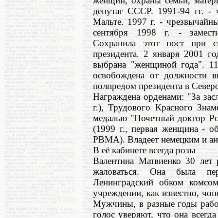
женщин, охраны семьи, матери
депутат СССР. 1991-94 гг. -
Мальте. 1997 г. - чрезвычай
сентября 1998 г. - замести
Сохранила этот пост при с
президента. 2 января 2001 г
выбрана "женщиной года". 11
освобождена от должности ви
полпредом президента в Север
Награждена орденами: "За засл
г.), Трудового Красного Знаме
медалью "Почетный доктор Ро
(1999 г., первая женщина - о
РВМА). Владеет немецким и ан
В её кабинете всегда розы
Валентина Матвиенко 30 лет 
жаловаться. Она была пер
Ленинградский обком комсо
учреждении, как известно, чо
Мужчины, в разные годы рабо
голос уверяют, что она всегд