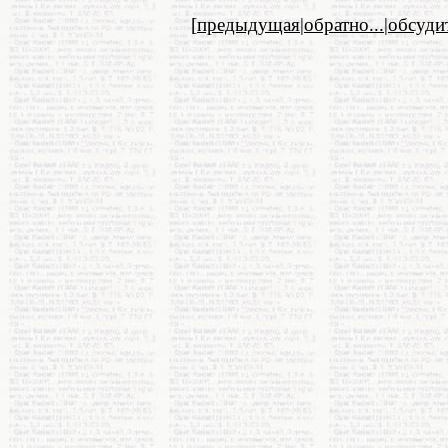
[
предыдущая
|
обратно...
|
обсуди