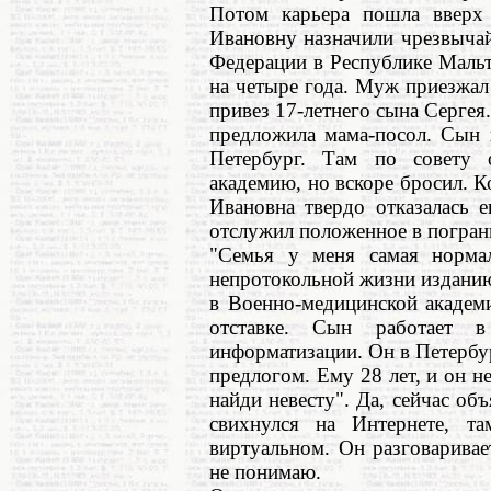
Потом карьера пошла вверх
Ивановну назначили чрезвыча
Федерации в Республике Мальт
на четыре года. Муж приезжал
привез 17-летнего сына Сергея.
предложила мама-посол. Сын 
Петербург. Там по совету 
академию, но вскоре бросил. К
Ивановна твердо отказалась 
отслужил положенное в погран
"Семья у меня самая нормал
непротокольной жизни издани
в Военно-медицинской академ
отставке. Сын работает в
информатизации. Он в Петербур
предлогом. Ему 28 лет, и он н
найди невесту". Да, сейчас о
свихнулся на Интернете, т
виртуальном. Он разговаривае
не понимаю.