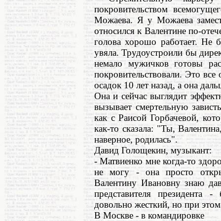
покровительством всемогущег
Можаева. Я у Можаева замест
относился к Валентине по-отеч
голова хорошо работает. Не 
увяла. Трудоустроили бы директ
немало мужичков готовы рас
покровительствовали. Это все 
осадок 10 лет назад, а она дал
Она и сейчас выглядит эффект
вызывает смертельную зависть
как с Раисой Горбачевой, кот
как-то сказала: "Ты, Валентина
наверное, родилась".
Давид Голощекин, музыкант:
- Матвиенко мне когда-то здор
не могу - она просто отк
Валентину Ивановну знаю дав
представителя президента -
довольно жесткий, но при этом
В Москве - в командировке