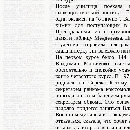
После училища поехала 
фармацевтический институт. 
один экзамен на "отлично". В
химии для поступающих в 
Преподаватели из спортивно
памяти таблицу Менделеева. Н
студентка отправила телегра
сдала пятерку зпт выезжаю пято
На первом курсе было 144 
Владимир Матвиенко, высок
обстоятельно и спокойно уха
конце четвертого курса. В 197
родился сын Сережа. К тому 
секретарем райкома комсомол
полгода, а потом "мнением ру
секретарем обкома. Это озна
надолго придется заняться В
Военно-медицинской акад
отказаться, сказала, что хоче
осталась, а второго малыша ре