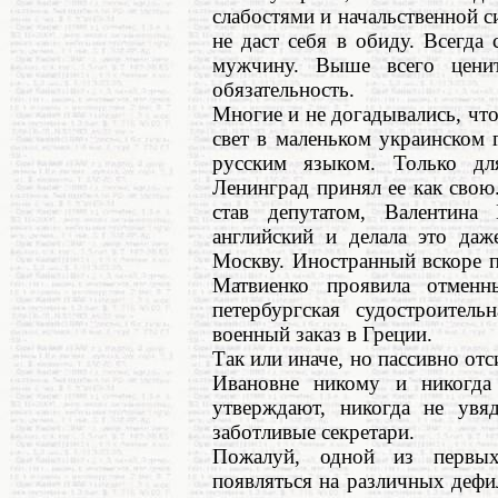
слабостями и начальственной с
не даст себя в обиду. Всегда
мужчину. Выше всего ценит
обязательность.
Многие и не догадывались, что
свет в маленьком украинском 
русским языком. Только д
Ленинград принял ее как свою.
став депутатом, Валентина
английский и делала это даж
Москву. Иностранный вскоре 
Матвиенко проявила отмен
петербургская судостроител
военный заказ в Греции.
Так или иначе, но пассивно от
Ивановне никому и никогда 
утверждают, никогда не увя
заботливые секретари.
Пожалуй, одной из первых
появляться на различных дефи