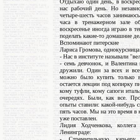
Отдыхаю один день, в воскрес
нас рабочий день. Но независ
четыре-шесть часов занимаюсь
часа в тренажерном зале об
воскресенье иногда играю в т
поделать какие-то домашние дел
Вспоминают питерские
Лариса Громова, однокурсница
- Нас в институте называли "ве
- семь девчонок, и Валентина 
дружили. Один за всех и все
можно было купить только в 
остается лекции под копирку пи
кому туфли, кому сапоги италь
очередях. Были, как все. Пр
опыты ставили: какой-нибудь с
пять часов. Мы на это время в
уже поставлен.
Лидия Ходченкова, коллега
Ленинграде:
- Стремительную карьеру