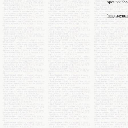
Арсений Кор
[
предыдуща