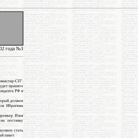
002 года №3
Авиастар-СП".
будет принято
зидента РФ в
оторый должен
том Ибрагима
премьер Илья
на поставку
должен стать
й пакет.