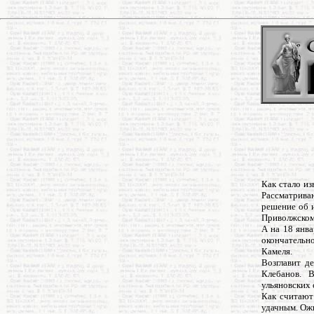
Как стало из
Рассматриваю
решение об 
Приволжском
А на 18 янва
окончательн
Камеля.
Возглавит д
Клебанов. 
ульяновских 
Как считают
удачным. Ожи