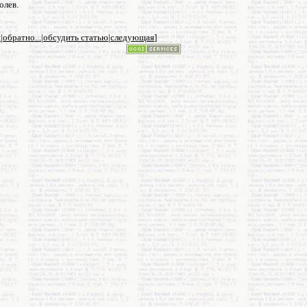
олев.
я
|
обратно...
|
обсудить статью
|
следующая
]