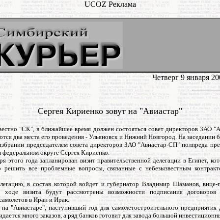
UCOZ Реклама
Четверг 9 января 2
Сергея Кириенко зовут на "Авиастар"
вестно "СК", в ближайшее время должен состояться совет директоров ЗАО "
тся два места его проведения - Ульяновск и Нижний Новгород. На заседании 
избрании председателем совета директоров ЗАО "Авиастар-СП" полпреда пре
 федеральном округе Сергея Кириенко.
ря этого года запланирован визит правительственной делегации в Египет, к
о решить все проблемные вопросы, связанные с небезызвестным контрак
елегацию, в состав которой войдет и губернатор Владимир Шаманов, вице-
В ходе визита будут рассмотрены возможности подписания договоров 
самолетов в Иран и Ирак.
 на "Авиастаре", наступивший год для самолетостроительного предприятия 
дается много заказов, а ряд банков готовит для завода большой инвестиционны