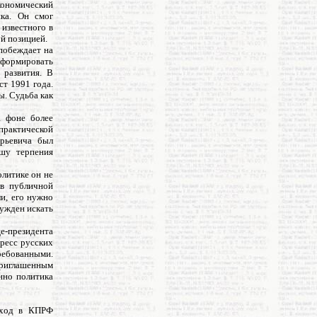
кономический
ика. Он смог
 известного в
й позицией.
побеждает на
формировать
 развития. В
ст 1991 года.
ы. Судьба как
а фоне более
практической
Юрьевича был
ашу терпения
олитике он не
 в публичной
ли, его нужно
нужден искать
це-президента
гресс русских
ребованными.
"приглашенным
нно политика
риход в КПРФ