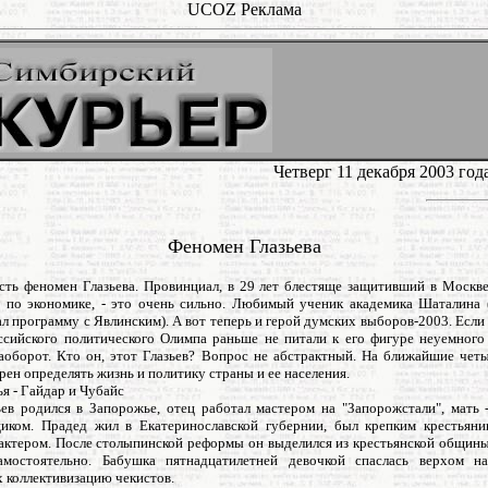
UCOZ Реклама
Четверг 11 декабря 2003 го
Феномен Глазьева
есть феномен Глазьева. Провинциал, в 29 лет блестяще защитивший в Москв
 по экономике, - это очень сильно. Любимый ученик академика Шаталина (
л программу с Явлинским). А вот теперь и герой думских выборов-2003. Есл
ссийского политического Олимпа раньше не питали к его фигуре неуемного 
наоборот. Кто он, этот Глазьев? Вопрос не абстрактный. На ближайшие четы
рен определять жизнь и политику страны и ее населения.
я - Гайдар и Чубайс
ьев родился в Запорожье, отец работал мастером на "Запорожстали", мать 
иком. Прадед жил в Екатеринославской губернии, был крепким крестьяни
актером. После столыпинской реформы он выделился из крестьянской общины 
амостоятельно. Бабушка пятнадцатилетней девочкой спаслась верхом 
 коллективизацию чекистов.