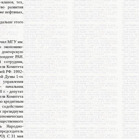
кланов, тех,
во развития
же нефтяных,
 дальше этого
ончил МГУ им.
о экономико-
- докторскую
спондент РАН.
 сотрудник,
еля Комитета
ей РФ. 1992-
ной Думы 1-го
 управления
- начальник
 г. - депутат
теля Комитета
 по кредитным
содействию
в президиума
ономических
Общественного
ль Народно-
председатель
О). С 31 мая