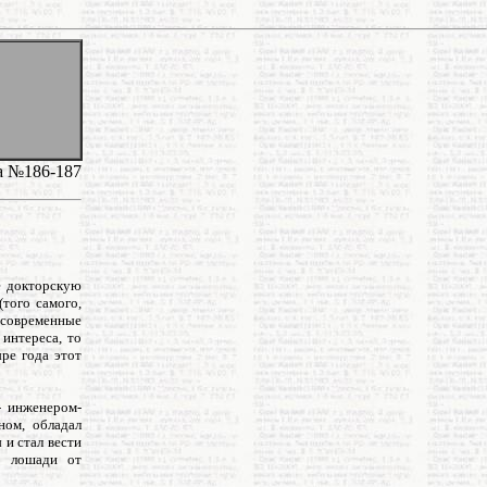
да №186-187
е докторскую
того самого,
и современные
интереса, то
ре года этот
- инженером-
ном, обладал
и стал вести
на лошади от