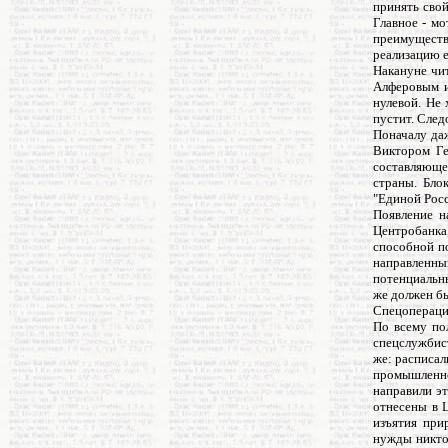
принять свой
Главное - м
преимуществ
реализацию е
Накануне чи
Алферовым и
нулевой. Не 
пустит. След
Поначалу да
Виктором Ге
составляюще
страны. Бло
"Единой Росс
Появление н
Центробанка
способной по
направленн
потенциальны
же должен бы
Спецопераци
По всему по
спецслужбис
же: расписал
промышленно
направили эт
отнесены в 
изъятия при
нужды никто 