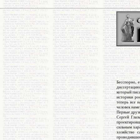
Бесспорно, 
диссертацию
который писа
историки ро
теперь все 
человек наме
Первые друзь
Сергей Глаз
проектировщ
сильным хар
хозяйство с
проводивших