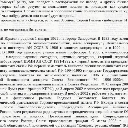
"выжмут" ренту, она попадет в распоряжение не народа, а других бизнес-
которые сейчас ратуют за повышение пошлин на иномарки как средст
ого автопрома. Промышленные и оборонные кланы по аппетитам ничуть не ху
" чьи-нибудь деньги они тоже будут не прочь.
прогнозы если и сбудутся, то потом. А сейчас Сергей Глазьев - победитель. И
а, по материалам Интернета.
ей Юрьевич родился 1 января 1961 г. в городе Запорожье. В 1983 году зак
по специальности экономист-кибернетик, затем аспирантуру Центральног
кого института АН СССР. В 1986 г. защитил кандидатскую, а в 1990 г. 
 В 1999 году присвоено ученое звание профессора. С 2000 г. - член-корре
г. - младший научный сотрудник, научный сотрудник, старший научный
лабораторией ЦЭМИ АН СССР. 1991-1992гг. - первый заместитель председат
мических связей РФ, первый заместитель министра внешнеэкономических связ
нистр внешнеэкономических связей РФ. 1994-1995 гг.- депутат Государствен
едседатель Комитета по экономической политике. 1996 г. - начальник
кой безопасности аппарата Совета Безопасности РФ. 1996-1999гг. 
о-аналитического управления аппарата Совета Федерации РФ. С января 2000
ной Думы (член фракции КПРФ), до 3 апреля 2002 г. занимает пост председа
ской политике и предпринимательству. В ноябре 2002 г. работает в Комитете
иям и финансовым рынкам Госдумы. Возглавляет Комитет по 
мической деятельности Торгово-промышленной палаты РФ. Входит в соста
о союза товаропроизводителей, председатель Ассоциации внешнеэк
России, член редколлегии ряда научных и периодических изданий, а также 
подготовке к изданию Православной энциклопедии. Сопредседате
кого союза России, Союза православных граждан. С марта 2003 г. - 
кой общественной политической организации "Конгресс русских общин" (КР