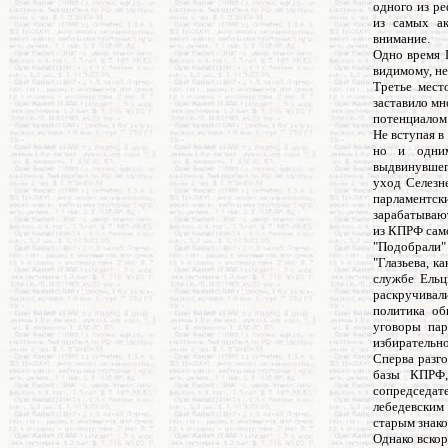
одного из р
из самых а
внимание.
Одно время Г
видимому, не
Третье мест
заставило мн
потенциалом
Не вступая в
но и одним
выдвинувшег
уход Селезн
парламентск
зарабатывают
из КПРФ само
"Подобрали"
"Глазьева, к
службе Ельц
раскручивал
политика об
уговоры пар
избирательно
Сперва разго
базы КПРФ,
сопредседат
лебедевским
старым знак
Однако вскор