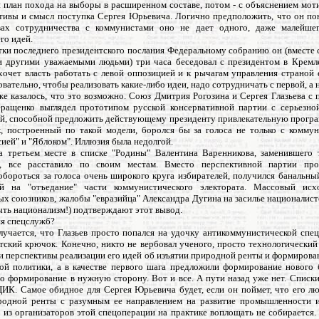
 план похода на выборы в расширенном составе, потом - с объяснением мот
отивы и смысл поступка Сергея Юрьевича. Логично предположить, что он пон
ах сотрудничества с коммунистами оно не дает одного, даже малейше
го идей.
тки последнего президентского послания Федеральному собранию он (вместе 
 другими уважаемыми людьми) три часа беседовал с президентом в Кремле.
хочет власть работать с левой оппозицией и к рычагам управления страной 
овательно, чтобы реализовать какие-либо идеи, надо сотрудничать с первой, а н
же казалось, что это возможно. Союз Дмитрия Рогозина и Сергея Глазьева с
ращенко выглядел прототипом русской консервативной партии с серьезно
й, способной предложить действующему президенту привлекательную програ
к, построенный по такой модели, боролся бы за голоса не только с коммун
ией" и "Яблоком". Иллюзия была недолгой.
а третьем месте в списке "Родины" Валентина Варенникова, заменившего т
, все расставило по своим местам. Вместо перспективной партии про
бороться за голоса очень широкого круга избирателей, получился банальны
ый на "отъедание" части коммунистического электората. Массовый исх
х союзников, жалобы "евразийца" Александра Дугина на засилье националист
ть национализм!) подтверждают этот вывод.
я спецслужб?
лучается, что Глазьев просто попался на удочку антикоммунистической спец
тский крючок. Конечно, никто не вербовал ученого, просто технологический
и перспективы реализации его идей об изъятии природной ренты и формиров
й политики, а в качестве первого шага предложили формирование нового 
о формирование в нужную сторону. Вот и все. А пути назад уже нет. Списк
ЦИК. Самое обидное для Сергея Юрьевича будет, если он поймет, что его 
родной ренты с разумным ее направлением на развитие промышленности 
из организаторов этой спецоперации на практике воплощать не собирается.