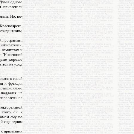
 Думы одного
 привлекали
евым. Но, по-
Красноярске,
резидентским,
ой программы,
збирателей,
 комитетах и
е: "Нынешний
торые хорошо
аться на уход
аялся в своей
ия и фракция
позиционного
 поддался на
параллельное
электоральной
 этого он к
комом ему по
ой еще одним
- с призывами