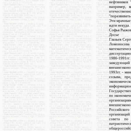
нефтяников 
например, 
отечественн
"поразвивать
Эти мрачные 
идти некуда.
Софья Рыжов
Досье
Глазьев Серг
Ломоносова 
математичес
диссертацию.
1986-1991г
заведующий 
внешнеэконо
1993гг. - ми
созыва, пр
экономичес
информационн
Государствен
по экономиче
организац
внешнеэконо
Российског
организаций 
совета по 
патриотичес
общероссийс