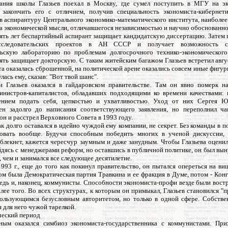
ания школы Глазьев поехал в Москву, где сумел поступить в МГУ на э
 закончить его с отличием, получив специальность экономиста-кибернет
в аспирантуру Центрального экономико-математического института, наиболее
а экономической мысли, отличавшегося независимостью и научно обоснованно
пять лет беспартийный аспирант защищает кандидатскую диссертацию. Затем 
сследовательских проектов в АН СССР и получает возможность с
льскую лабораторию по проблемам долгосрочного технико-экономического
ять защищает докторскую. С таким житейским багажом Глазьев встретил авгу
а оказалась сброшенной, на политической арене оказались совсем иные фигур
лась ему, сказав: "Вот твой шанс".
и Глазьев оказался в гайдаровском правительстве. Там он явно померк н
инистров-капиталистов, обладавших подходящими ко времени качествами: 
ением подать себя, цепкостью и ухватливостью. Уход от них Сергея 
ен задолго до написания соответствующего заявления, но переполнил ч
гон и расстрел Верховного Совета в 1993 году.
к долго оставался в идейно чуждой ему компании, не секрет. Без команды в п
овать вообще. Будучи способным победить многих в ученой дискуссии,
блекнет, кажется чересчур заумным и даже занудным. Чтобы Глазьева оцени
йдясь с менеджерами реформ, но оставшись в публичной политике, он был вы
 чем и занимался все следующее десятилетие.
993 г., еще до того как покинул правительство, он пытался опереться на ви
ом была Демократическая партия Травкина и ее фракция в Думе, потом - Кон
едь и, наконец, коммунисты. Способности экономиста-профи везде были вост
лее того. Во всех структурах, к которым он примыкал, Глазьев становился 
пользующимся безусловным авторитетом, но только в одной сфере. Собстве
я для него чужой тарелкой.
еский период
ым оказался симбиоз экономиста-государственника с коммунистами. П