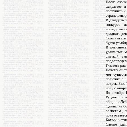
После оконч
факультет и
поступить и 
стране центр
В двадцать 
конкурсе и
исследовате
двадцать дев
Союзная элит
будто улыбну
В реальност
удачливых м
сметкой, ум
предопредел
Глазьева раз
Почему он та
мог существ
политике он 
подать. Разо
новую опору,
До октября 1
Руцкого, пот
общин и Леб
Однако не бо
солистом", 
пока остаетс
Коммунистич
Самым удачн