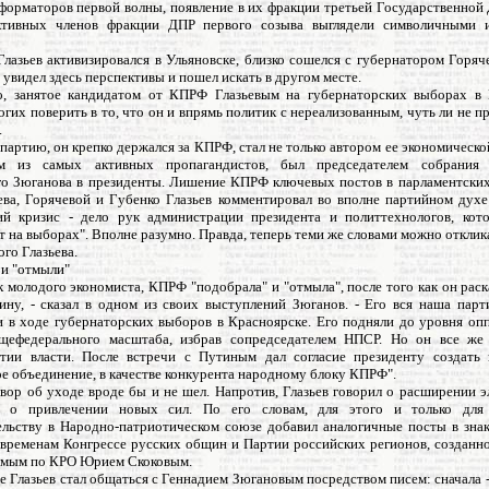
еформаторов первой волны, появление в их фракции третьей Государственной
ктивных членов фракции ДПР первого созыва выглядели символичными и
лазьев активизировался в Ульяновске, близко сошелся с губернатором Горяч
 увидел здесь перспективы и пошел искать в другом месте.
о, занятое кандидатом от КПРФ Глазьевым на губернаторских выборах в 
огих поверить в то, что он и впрямь политик с нереализованным, чуть ли не п
.
 партию, он крепко держался за КПРФ, стал не только автором ее экономическ
 из самых активных пропагандистов, был председателем собрания и
о Зюганова в президенты. Лишение КПРФ ключевых постов в парламентских
ева, Горячевой и Губенко Глазьев комментировал во вполне партийном дух
ий кризис - дело рук администрации президента и политтехнологов, ко
 на выборах". Вполне разумно. Правда, теперь теми же словами можно отклик
го Глазьева.
 и "отмыли"
ак молодого экономиста, КПРФ "подобрала" и "отмыла", после того как он раск
ину, - сказал в одном из своих выступлений Зюганов. - Его вся наша парт
и в ходе губернаторских выборов в Красноярске. Его подняли до уровня оп
щефедерального масштаба, избрав сопредседателем НПСР. Но он все же
тии власти. После встречи с Путиным дал согласие президенту создать 
е объединение, в качестве конкурента народному блоку КПРФ".
вор об уходе вроде бы и не шел. Напротив, Глазьев говорил о расширении 
 о привлечении новых сил. По его словам, для этого и только для
ельству в Народно-патриотическом союзе добавил аналогичные посты в зна
 временам Конгрессе русских общин и Партии российских регионов, созданн
омым по КРО Юрием Скоковым.
е Глазьев стал общаться с Геннадием Зюгановым посредством писем: сначала 