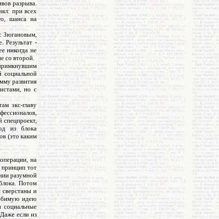
ивов разрыва.
ял: при всех
го, шанса на
с Зюгановым,
 Результат -
ее никогда не
е со второй.
 примкнувшим
й социальной
мму развития
истами, но с
ам экс-главу
фессионалов,
й спецпроект,
од из блока
ов (это каким
операции, на
 принцип тот
ании разумной
блока. Потом
и сверстаны и
любимую идею
и социальные
 Даже если из