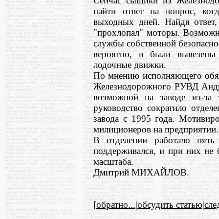
Сейчас сыщики из Железнод
найти ответ на вопрос, ког
выходных дней. Найдя ответ,
"прохлопал" моторы. Возможно
службы собственной безопасн
вероятно, и были вывезены
лодочные движки.
По мнению исполняющего обяз
Железнодорожного РУВД Андре
возможной на заводе из-за 
руководство сократило отдел
завода с 1995 года. Мотивир
милиционеров на предприятии.
В отделении работало пять
поддерживался, и при них не
масштаба.
Дмитрий МИХАЙЛОВ.
[
обратно...
|
обсудить статью
|
сл