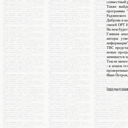
совместный р
Также выйде
программы "
Радзинского
Диброва и ка
связей ОРТ И
На нем будет
Главная ана
авторы утв
информации"
ТВС представ
новые прогр
занимается з
Тем не менее
- в новом т
проверенные
Иван Петров,
[
предыдуща