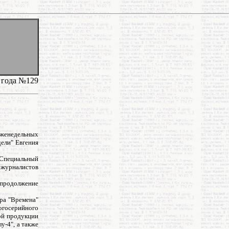
 года №129
еженедельных
ели" Евгения
Специальный
ежурналистов
 продолжение
ра "Времена"
огосерийного
ной продукции
у-4", а также