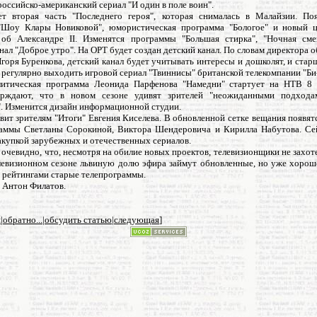
оссийско-американский сериал "И один в поле воин".
т вторая часть "Последнего героя", которая снималась в Малайзии. По
Шоу Клары Новиковой", юмористическая программа "Бологое" и новый 
 об Александре II. Изменятся программы "Большая стирка", "Ночная см
нал "Доброе утро". На ОРТ будет создан детский канал. По словам директора
горя Буренкова, детский канал будет учитывать интересы и дошколят, и стар
 регулярно выходить игровой сериал "Твиннисы" британской телекомпании "Би
литическая программа Леонида Парфенова "Намедни" стартует на НТВ 8 
ерждают, что в новом сезоне удивят зрителей "неожиданными подхода
. Изменится дизайн информационной студии.
ит зрителям "Итоги" Евгения Киселева. В обновленной сетке вещания появя
аммы Светланы Сорокиной, Виктора Шендеровича и Кирилла Набутова. C
акупкой зарубежных и отечественных сериалов.
 очевидно, что, несмотря на обилие новых проектов, телевизионщики не захот
елевизионном сезоне львиную долю эфира займут обновленные, но уже хорош
 рейтингами старые телепрограммы.
 Антон Филатов.
я
|
обратно...
|
обсудить статью
|
следующая
]