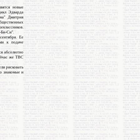
явятся новые
цикл Эдварда
ена" Дмитрия
 общественных
шеклассников.
-Би-Си".
сентября. Ее
ми к подаче
тся абсолютно
ейчас же ТВС
ели рисковать
о знакомые и