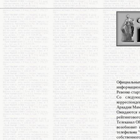
Официальным
информацион
Ревенко стар
Со следующ
корреспонде
Аркадия Мамо
Ожидаются н
рейтингового
Телеканал О
возобновит 
телефильма "
собственного