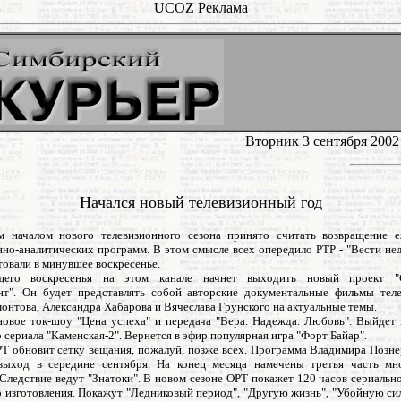
UCOZ Реклама
Вторник 3 сентября 2002
Начался новый телевизионный год
 началом нового телевизионного сезона принято считать возвращение 
но-аналитических программ. В этом смысле всех опередило РТР - "Вести нед
товали в минувшее воскресенье.
его воскресенья на этом канале начнет выходить новый проект "
нт". Он будет представлять собой авторские документальные фильмы тел
нтова, Александра Хабарова и Вячеслава Грунского на актуальные темы.
овое ток-шоу "Цена успеха" и передача "Вера. Надежда. Любовь". Выйдет
 сериала "Каменская-2". Вернется в эфир популярная игра "Форт Байар".
РТ обновит сетку вещания, пожалуй, позже всех. Программа Владимира Позне
выход в середине сентября. На конец месяца намечены третья часть мн
Следствие ведут "Знатоки". В новом сезоне ОРТ покажет 120 часов сериаль
 изготовления. Покажут "Ледниковый период", "Другую жизнь", "Убойную сил