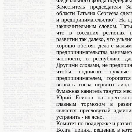
Федерального фонда поддержки
Заместитель председателя З
области Татьяна Сергеева сдел
и предпринимательство". На п
заключительным словом. Тать
что в соседних регионах п
развитии так далеко, что улья
хорошо обстоят дела с малым
предпринимательства занимае
частности, в республике да
Другими словами, не предприн
чтобы подписать нужные
предпринимателем, торопятс
вызвать гнева первого лица 
бумажная канитель тянутся мес
Юрий Есипов на пресс-конф
главным тормозом в развит
является пресловутый админи
устранить - не ясно.
Комитет по поддержке и разви
Волга" принял решение, в кот