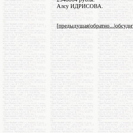
Алсу ИДРИСОВА.
[
предыдущая
|
обратно...
|
обсуди