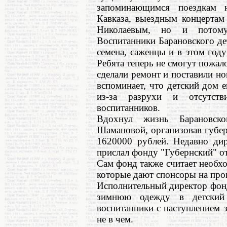
запоминающимся поездкам н
Кавказа, выездным концертам
Николаевым, но и потом
Воспитанники Барановского де
семена, саженцы и в этом год
Ребята теперь не смогут пожало
сделали ремонт и поставили но
вспоминает, что детский дом 
из-за разрухи и отсутств
воспитанников.
Вдохнул жизнь Барановс
Шамановой, организовав губер
1620000 рублей. Недавно ди
прислал фонду "Губернский" от
Сам фонд также считает необхо
которые дают спонсоры на про
Исполнительный директор фонд
зимнюю одежду в детский
воспитанники с наступлением 
не в чем.