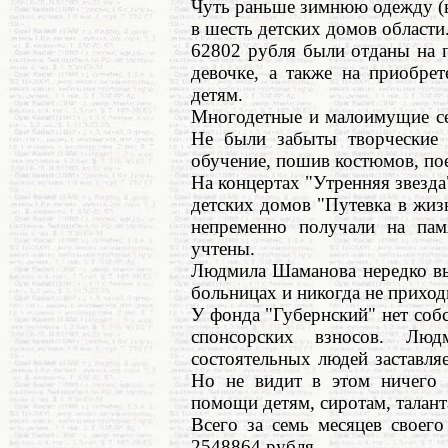
Чуть раньше зимнюю одежду (в
в шесть детских домов области
62802 рубля были отданы на п
девочке, а также на приобре
детям.
Многодетные и малоимущие се
Не были забыты творческие 
обучение, пошив костюмов, по
На концертах "Утренняя звезда
детских домов "Путевка в жизн
непременно получали на пам
учтены.
Людмила Шаманова нередко вые
больницах и никогда не приход
У фонда "Губернский" нет собс
спонсорских взносов. Люд
состоятельных людей заставл
Но не видит в этом ничего з
помощи детям, сиротам, талант
Всего за семь месяцев своег
2548864 рубля.