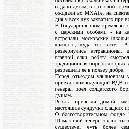
поселили в Сокольниках на тер
отдано детям, в столовой корм
ожидали во МХАТе, на спекта
дня у всех дух захватило при в
В Государственном кремлевско
с царскими особами - на ка
встречали московские школьн
каждого, куда тот хотел. 
развернулись аттракционы, 
главной елки ребята смотрел
традиционная борьба добрых 
разрешили ее в пользу добра.
Перед отъездом ульяновцам 
приехал командующий ВДВ ген
генерал поел солдатского бо
душам.
Ребята привезли домой зам
настоящие сундучки сладких п
О благотворительном фонде 
Шамановой теперь знают тыся
существует чуть более се