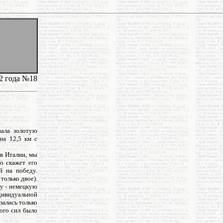
2 года №18
вала золотую
на 12,5 км с
в Италии, мы
то скажет его
й на победу.
только двое).
у - немецкую
ндивидуальной
залась только
ного сил было