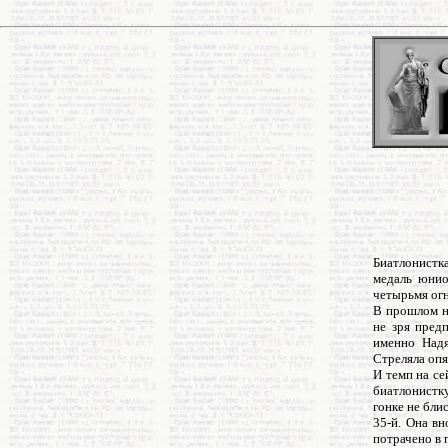
Биатлонистк
медаль юнио
четырьмя ог
В прошлом н
не зря предп
именно Надя
Стреляла опя
И темп на с
биатлонистку
гонке не бли
35-й. Она вн
потрачено в 