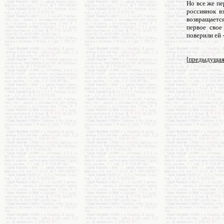
Но все же пе
россиянок в
возвращаетс
первое свое
поверили ей -
[
предыдуща