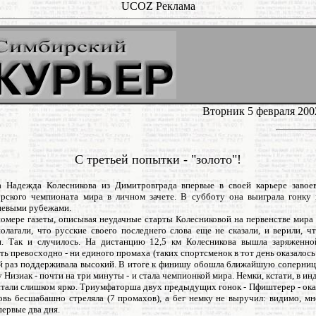
UCOZ Реклама
Вторник 5 февраля 200
С третьей попытки - "золото"!
а Надежда Колесникова из Димитровграда впервые в своей карьере завое
рского чемпионата мира в личном зачете. В субботу она выиграла гонку 
невыми рубежами.
омере газеты, описывая неудачные старты Колесниковой на первенстве мира 
олагали, что русские своего последнего слова еще не сказали, и верили, ч
. Так и случилось. На дистанцию 12,5 км Колесникова вышла заряженно
ть превосходно - ни единого промаха (таких спортсменок в тот день оказалось 
ей раз поддерживала высокий. В итоге к финишу обошла ближайшую соперниц
 Низиак - почти на три минуты - и стала чемпионкой мира. Немки, кстати, в и
стали слишком ярко. Триумфаторша двух предыдущих гонок - Пфиштерер - ока
овь бесшабашно стреляла (7 промахов), а бег немку не выручил: видимо, м
первые два дня.