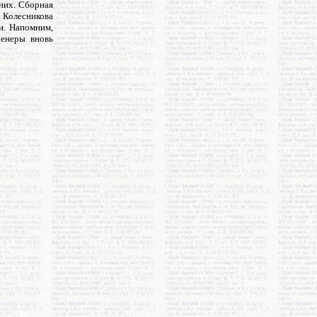
 них. Сборная
 Колесникова
и. Напомним,
ренеры вновь