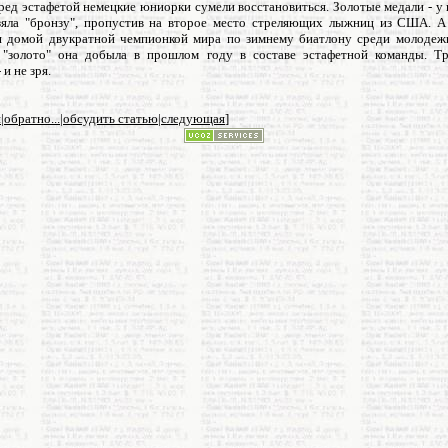
ред эстафетой немецкие юниорки сумели восстановиться. Золотые медали - у
зяла "бронзу", пропустив на второе место стреляющих лыжниц из США. А
я домой двукратной чемпионкой мира по зимнему биатлону среди молодеж
 "золото" она добыла в прошлом году в составе эстафетной команды. Т
 и не зря.
я
|
обратно...
|
обсудить статью
|
следующая
]